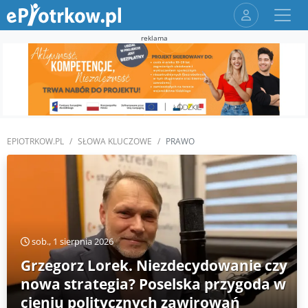
reklama
EPIOTRKOW.PL
SŁOWA KLUCZOWE
PRAWO
sob., 1 sierpnia 2026
Grzegorz Lorek. Niezdecydowanie czy
nowa strategia? Poselska przygoda w
cieniu politycznych zawirowań