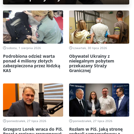
sobota, 1 sierpnia 2026
czwartek, 30 lipca 2026
Podrobiona odzież warta
Obywatel Ukrainy z
ponad 4 miliony złotych
nielegalnym pobytem
zabezpieczona przez łódzką
przekazany Straży
KAS
Granicznej
poniedziałek, 27 lipca 2026
poniedziałek, 27 lipca 2026
Grzegorz Lorek wraca do PiS.
Rozłam w PiS. Jaką stronę
Poseł z regionu zrezygnował
wybrali samorządowcy z