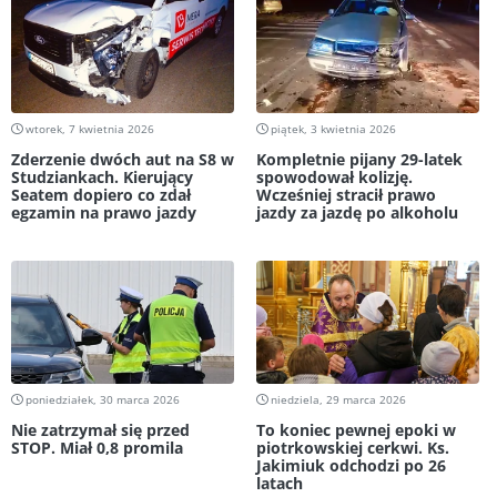
wtorek, 7 kwietnia 2026
piątek, 3 kwietnia 2026
Zderzenie dwóch aut na S8 w
Kompletnie pijany 29-latek
Studziankach. Kierujący
spowodował kolizję.
Seatem dopiero co zdał
Wcześniej stracił prawo
egzamin na prawo jazdy
jazdy za jazdę po alkoholu
poniedziałek, 30 marca 2026
niedziela, 29 marca 2026
Nie zatrzymał się przed
To koniec pewnej epoki w
STOP. Miał 0,8 promila
piotrkowskiej cerkwi. Ks.
Jakimiuk odchodzi po 26
latach