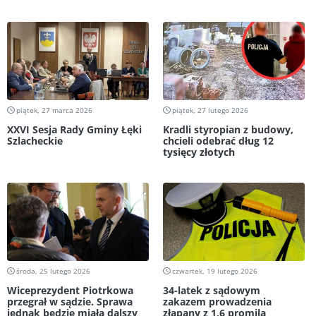
piątek, 27 marca 2026
piątek, 27 lutego 2026
XXVI Sesja Rady Gminy Łęki
Kradli styropian z budowy,
Szlacheckie
chcieli odebrać dług 12
tysięcy złotych
środa, 25 lutego 2026
czwartek, 19 lutego 2026
Wiceprezydent Piotrkowa
34-latek z sądowym
przegrał w sądzie. Sprawa
zakazem prowadzenia
jednak bedzie miała dalszy
złapany z 1,6 promila