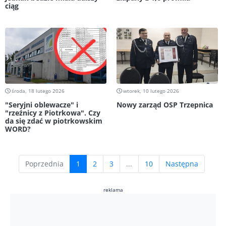
ciąg
środa, 18 lutego 2026
wtorek, 10 lutego 2026
"Seryjni oblewacze" i
Nowy zarząd OSP Trzepnica
"rzeźnicy z Piotrkowa". Czy
da się zdać w piotrkowskim
WORD?
(current)
Poprzednia
1
2
3
...
10
Następna
reklama