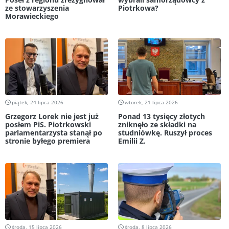
ze stowarzyszenia
Piotrkowa?
Morawieckiego
piątek, 24 lipca 2026
wtorek, 21 lipca 2026
Grzegorz Lorek nie jest już
Ponad 13 tysięcy złotych
posłem PiS. Piotrkowski
zniknęło ze składki na
parlamentarzysta stanął po
studniówkę. Ruszył proces
stronie byłego premiera
Emilii Z.
środa, 15 lipca 2026
środa, 8 lipca 2026