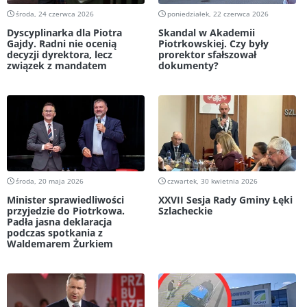
środa, 24 czerwca 2026
poniedziałek, 22 czerwca 2026
Dyscyplinarka dla Piotra
Skandal w Akademii
Gajdy. Radni nie ocenią
Piotrkowskiej. Czy były
decyzji dyrektora, lecz
prorektor sfałszował
związek z mandatem
dokumenty?
środa, 20 maja 2026
czwartek, 30 kwietnia 2026
Minister sprawiedliwości
XXVII Sesja Rady Gminy Łęki
przyjedzie do Piotrkowa.
Szlacheckie
Padła jasna deklaracja
podczas spotkania z
Waldemarem Żurkiem