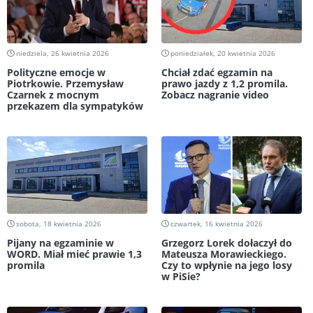
niedziela, 26 kwietnia 2026
poniedziałek, 20 kwietnia 2026
Polityczne emocje w
Chciał zdać egzamin na
Piotrkowie. Przemysław
prawo jazdy z 1,2 promila.
Czarnek z mocnym
Zobacz nagranie video
przekazem dla sympatyków
sobota, 18 kwietnia 2026
czwartek, 16 kwietnia 2026
Pijany na egzaminie w
Grzegorz Lorek dołaczył do
WORD. Miał mieć prawie 1,3
Mateusza Morawieckiego.
promila
Czy to wpłynie na jego losy
w PiSie?