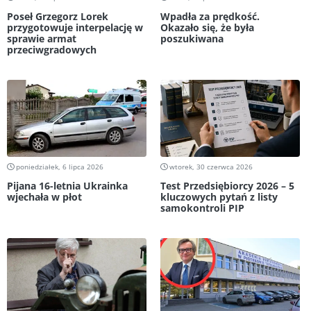
Poseł Grzegorz Lorek
Wpadła za prędkość.
przygotowuje interpelację w
Okazało się, że była
sprawie armat
poszukiwana
przeciwgradowych
poniedziałek, 6 lipca 2026
wtorek, 30 czerwca 2026
Pijana 16-letnia Ukrainka
Test Przedsiębiorcy 2026 – 5
wjechała w płot
kluczowych pytań z listy
samokontroli PIP