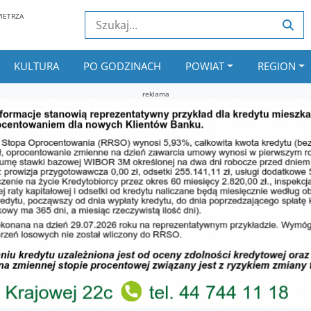
IETRZA
KULTURA
PO GODZINACH
POWIAT
REGION
reklama