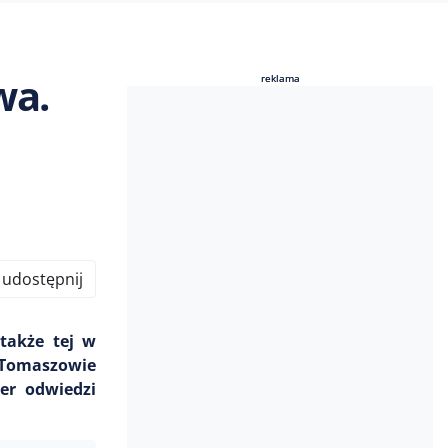
wa.
reklama
reklama
udostępnij
także tej w
 Tomaszowie
er odwiedzi