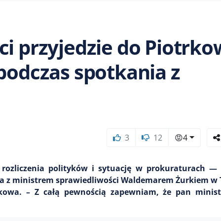
ci przyjedzie do Piotrko
 podczas spotkania z
3
12
😡
4
rozliczenia polityków i sytuację w prokuraturach — 
nia z ministrem sprawiedliwości Waldemarem Żurkiem w
kowa. – Z całą pewnością zapewniam, że pan minist