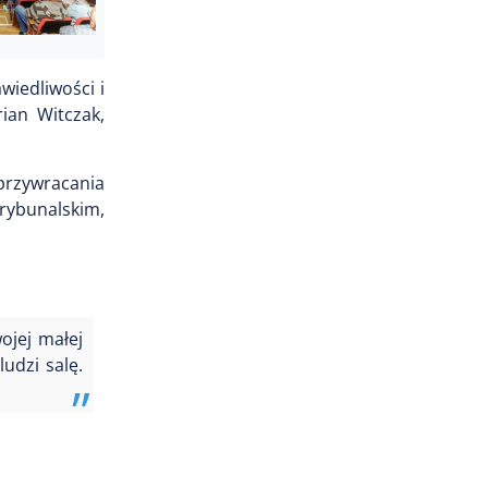
iedliwości i
ian Witczak,
 przywracania
rybunalskim,
ojej małej
udzi salę.