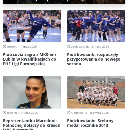
wtorek, 14 lipca 2026
poniedziałek, 13 lipca 2026
Piotrcovia zagra z MKS-em
Piotrkowianki rozpoczęły
Lublin w kwalifikacjach do
przygotowania do nowego
EHF Ligi Europejskiej
sezonu
czwartek, 9 lipca 2026
niedziela, 21 czerwca 2026
Reprezentantka Macedonii
Piotrkowianin. Srebrny
Północnej dołączy do Krasoń
medal rocznika 2013
MKS Piotrcovia