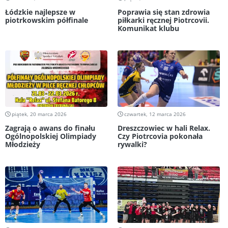
Łódzkie najlepsze w
Poprawia się stan zdrowia
piotrkowskim półfinale
piłkarki ręcznej Piotrcovii.
Komunikat klubu
piątek, 20 marca 2026
czwartek, 12 marca 2026
Zagrają o awans do finału
Dreszczowiec w hali Relax.
Ogólnopolskiej Olimpiady
Czy Piotrcovia pokonała
Młodzieży
rywalki?