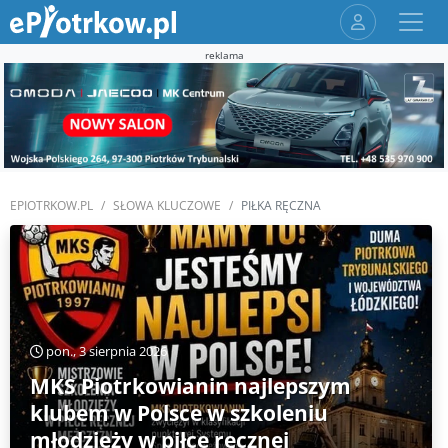
reklama
EPIOTRKOW.PL
SŁOWA KLUCZOWE
PIŁKA RĘCZNA
pon., 3 sierpnia 2026
MKS Piotrkowianin najlepszym
klubem w Polsce w szkoleniu
młodzieży w piłce ręcznej