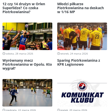
12 czy 14 drużyn w Orlen
Młodzi piłkarze
Superlidze? Co czeka
Piotrkowianina na deskach
Piotrkowianina?
w 1/16 MP
sobota, 28 marca 2026
wtorek, 24 marca 2026
Wyrównany mecz
Sparing Piotrkowianina z
Piotrkowianina w Opolu. Kto
KPR Legionowo
wygrał?
niedziela, 22 marca 2026
piątek, 20 marca 2026