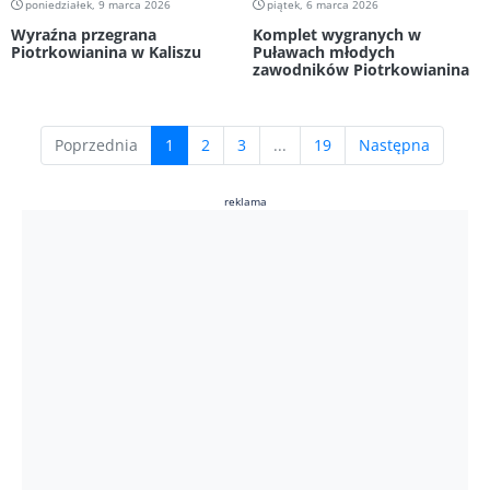
poniedziałek, 9 marca 2026
piątek, 6 marca 2026
Wyraźna przegrana
Komplet wygranych w
Piotrkowianina w Kaliszu
Puławach młodych
zawodników Piotrkowianina
(current)
Poprzednia
1
2
3
...
19
Następna
reklama