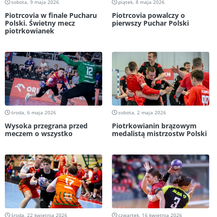
sobota, 9 maja 2026
piątek, 8 maja 2026
Piotrcovia w finale Pucharu
Piotrcovia powalczy o
Polski. Świetny mecz
pierwszy Puchar Polski
piotrkowianek
środa, 6 maja 2026
sobota, 2 maja 2026
Wysoka przegrana przed
Piotrkowianin brązowym
meczem o wszystko
medalistą mistrzostw Polski
środa, 22 kwietnia 2026
czwartek, 16 kwietnia 2026