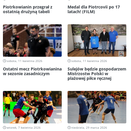
Piotrkowianin przegrał z
Medal dla Piotrcovii po 17
ostatnią drużyną tabeli
latach! (FILM)
sobota, 11 kwietnia 2026
sobota, 11 kwietnia 2026
Ostatni mecz Piotrkowianina
Sulejów będzie gospodarzem
w sezonie zasadniczym
Mistrzostw Polski w
plażowej piłce ręcznej
wtorek, 7 kwietnia 2026
niedziela, 29 marca 2026