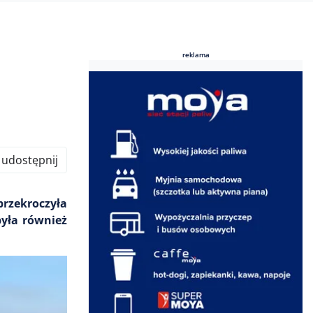
reklama
reklama
udostępnij
przekroczyła
yła również