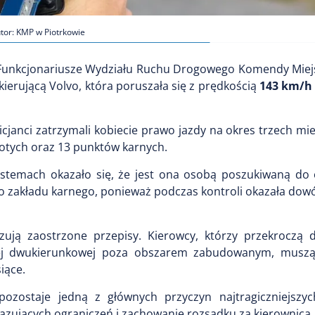
tor: KMP w Piotrkowie
 Funkcjonariusze Wydziału Ruchu Drogowego Komendy Miejsk
kierującą Volvo, która poruszała się z prędkością
143 km/h 
icjanci zatrzymali kobiecie prawo jazdy na okres trzech mie
otych oraz 13 punktów karnych.
ystemach okazało się, że jest ona osobą poszukiwaną do 
o zakładu karnego, ponieważ podczas kontroli okazała dow
ują zaostrzone przepisy. Kierowcy, którzy przekroczą 
j dwukierunkowej poza obszarem zabudowanym, muszą l
iące.
pozostaje jedną z głównych przyczyn najtragiczniejsz
ązujących ograniczeń i zachowanie rozsądku za kierownicą.