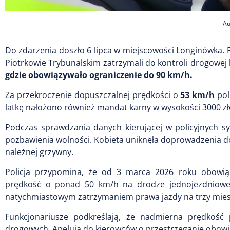
Au
Do zdarzenia doszło 6 lipca w miejscowości Longinówka.
Piotrkowie Trybunalskim zatrzymali do kontroli drogowej 
gdzie obowiązywało ograniczenie do 90 km/h.
Za przekroczenie dopuszczalnej prędkości o
53 km/h
pol
latkę nałożono również mandat karny w wysokości 3000 zł
Podczas sprawdzania danych kierującej w policyjnych s
pozbawienia wolności. Kobieta uniknęła doprowadzenia d
należnej grzywny.
Policja przypomina, że od 3 marca 2026 roku obowiąz
prędkość o ponad 50 km/h na drodze jednojezdniowe
natychmiastowym zatrzymaniem prawa jazdy na trzy mies
Funkcjonariusze podkreślają, że nadmierna prędkość 
drogowych. Apelują do kierowców o przestrzeganie obowi