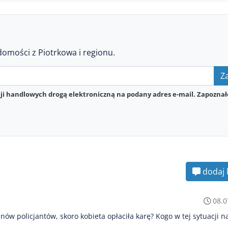
domości z Piotrkowa i regionu.
Za
i handlowych drogą elektroniczną na podany adres e-mail. Zapoznał
dodaj 
08.0
w policjantów, skoro kobieta opłaciła karę? Kogo w tej sytuacji n