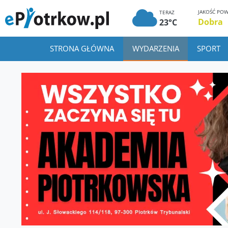
JAKOŚĆ POW
TERAZ
Dobra
23°C
STRONA GŁÓWNA
WYDARZENIA
SPORT