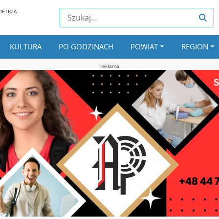
IETRZA
KULTURA
PO GODZINACH
POWIAT
REGION
reklama