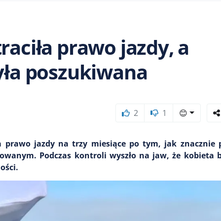
raciła prawo jazdy, a
była poszukiwana
2
1
😊
a prawo jazdy na trzy miesiące po tym, jak znacznie 
wanym. Podczas kontroli wyszło na jaw, że kobieta b
ości.