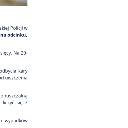
iej Policji w
na odcinku,
sięcy. Na 29-
odbycia kary
ód uiszczenia
dopuszczalną
iczyć się z
ych wypadków