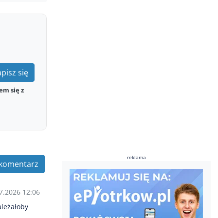
pisz się
em się z
reklama
komentarz
7.2026 12:06
ależałoby