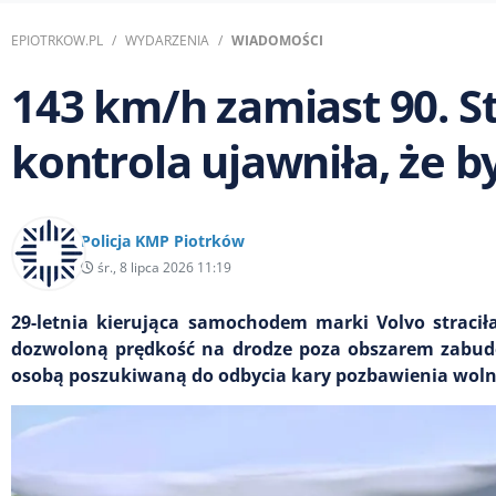
EPIOTRKOW.PL
WYDARZENIA
WIADOMOŚCI
143 km/h zamiast 90. St
kontrola ujawniła, że 
Policja KMP Piotrków
śr., 8 lipca 2026 11:19
29-letnia kierująca samochodem marki Volvo stracił
dozwoloną prędkość na drodze poza obszarem zabudo
osobą poszukiwaną do odbycia kary pozbawienia woln