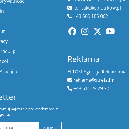
 prywatności
kontakt@epiotrkow.pl
in
+48 509 185 062
lut
racy
racuj.pl
Reklama
ocol
Pracuj.pl
ELTOM Agencja Reklamowa
reklama@strefa.fm
+48 511 29 29 20
tter
trzymuj najważniejsze wiadomości z
gionu.
zapisz