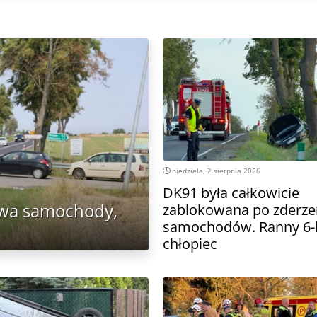
niedziela, 2 sierpnia 2026
DK91 była całkowicie
dwa samochody,
zablokowana po zderz
samochodów. Ranny 6-l
chłopiec