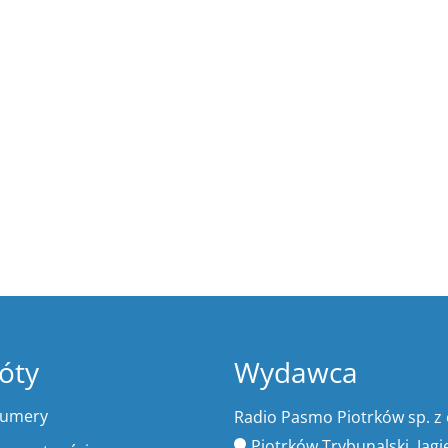
óty
Wydawca
numery
Radio Pasmo Piotrków sp. z 
Piotrków Trybunalski, Jagi