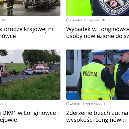
a 2020
czwartek, 23 stycznia 2020
 drodze krajowej nr
Wypadek w Longinówce
inówce
osoby odwiezione do sz
 2019
wtorek, 18 września 2018
 DK91 w Longinówce i
Zderzenie trzech aut na
ejowie
wysokości Longinówki