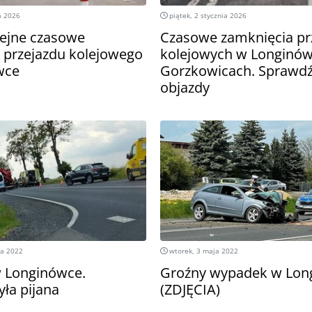
a 2026
piątek, 2 stycznia 2026
ejne czasowe
Czasowe zamknięcia pr
 przejazdu kolejowego
kolejowych w Longinów
wce
Gorzkowicach. Sprawdź 
objazdy
ia 2022
wtorek, 3 maja 2022
 Longinówce.
Groźny wypadek w Lon
yła pijana
(ZDJĘCIA)