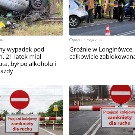
2026
piątek, 1 maja 2026
ny wypadek pod
Groźnie w Longinówce.
. 21-latek miał
całkowicie zablokowan
ta, był po alkoholu i
jazdy