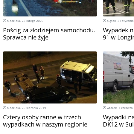
niedziela, 23 lutego 2020
piątek, 31 styczni
Pościg za złodziejem samochodu.
Wypadek na
Sprawca nie żyje
91 w Long
niedziela, 25 sierpnia 2019
wtorek, 4 czerwca
Cztery osoby ranne w trzech
Wypadki na
wypadkach w naszym regionie
DK12 w Sul