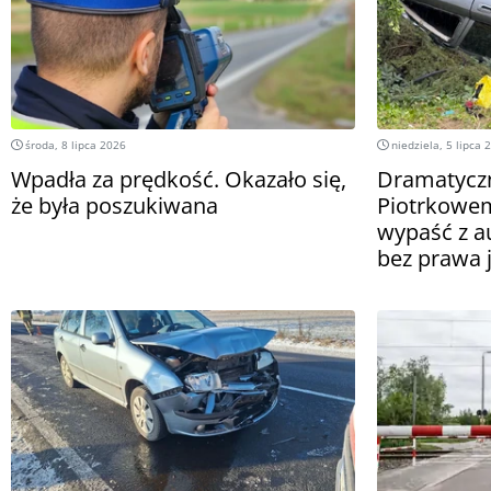
środa, 8 lipca 2026
niedziela, 5 lipca 
Wpadła za prędkość. Okazało się,
Dramatycz
że była poszukiwana
Piotrkowem
wypaść z au
bez prawa 