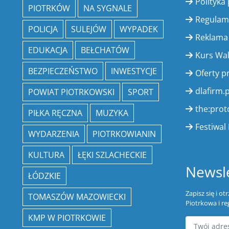
Polityka
PIOTRKÓW
NA SYGNALE
Regulam
POLICJA
SULEJÓW
WYPADEK
Reklama
EDUKACJA
BEŁCHATÓW
Kurs Wa
BEZPIECZEŃSTWO
INWESTYCJE
Oferty p
dlafirm.p
POWIAT PIOTRKOWSKI
SPORT
the:prot
PIŁKA RĘCZNA
MUZYKA
Festiwal 
WYDARZENIA
PIOTRKOWIANIN
KULTURA
ŁĘKI SZLACHECKIE
Newsle
ŁÓDZKIE
Zapisz się i o
TOMASZÓW MAZOWIECKI
Piotrkowa i re
KMP W PIOTRKOWIE