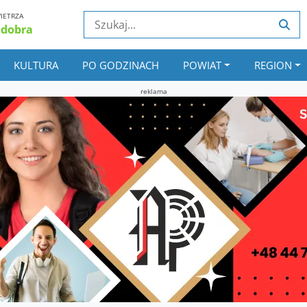
IETRZA
 dobra
KULTURA
PO GODZINACH
POWIAT
REGION
reklama