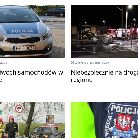
 2021
wtorek, 8 grudnia 2020
 dwóch samochodów w
Niebezpiecznie na drog
e
regionu