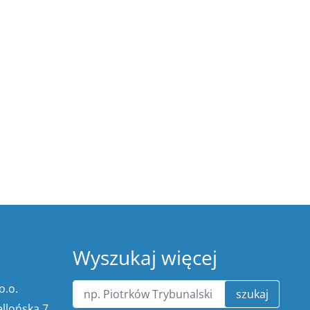
Wyszukaj więcej
o.o.
szukaj
ellońska 7