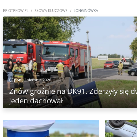
EPIOTRKOW.PL
SŁOWA KLUCZOWE
LONGINÓWKA
pon., 3 sierpnia 2026
Znów groźnie na DK91. Zderzyły się 
jeden dachował