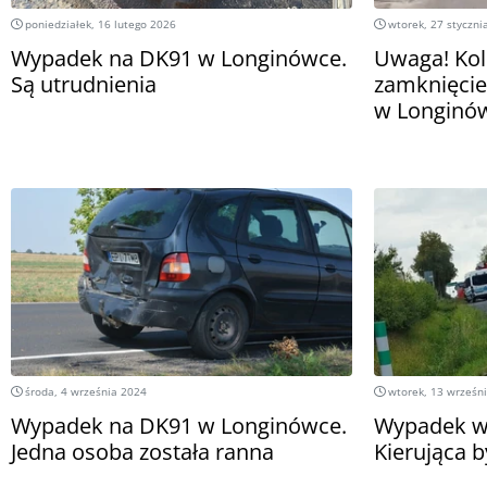
poniedziałek, 16 lutego 2026
wtorek, 27 styczni
Wypadek na DK91 w Longinówce.
Uwaga! Kol
Są utrudnienia
zamknięcie
w Longinó
środa, 4 września 2024
wtorek, 13 wrześn
Wypadek na DK91 w Longinówce.
Wypadek w
Jedna osoba została ranna
Kierująca b