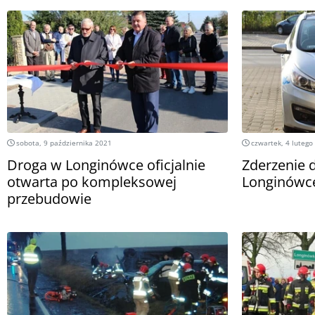
sobota, 9 października 2021
czwartek, 4 lutego
Droga w Longinówce oficjalnie
Zderzenie
otwarta po kompleksowej
Longinówc
przebudowie