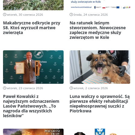
wtorek, 30 czerwca 2026
środa, 24 czerwca 2026
Makabryczne odkrycie przy
Na ratunek leśnym
S8. Ktoś wyrzucił martwe
stworzeniom. Nowoczesne
zwierzęta
zaplecze medyczne służy
zwierzętom w Kole
wtorek, 23 czerwca 2026
wtorek, 2 czerwca 2026
Paweł Kowalski z
Luna walczy o sprawność. Są
najwyższym odznaczeniem
pierwsze efekty rehabilitacji
Lasów Państwowych. „To
niepełnosprawnej suczki z
nagroda dla wszystkich
Piotrkowa
leśników”