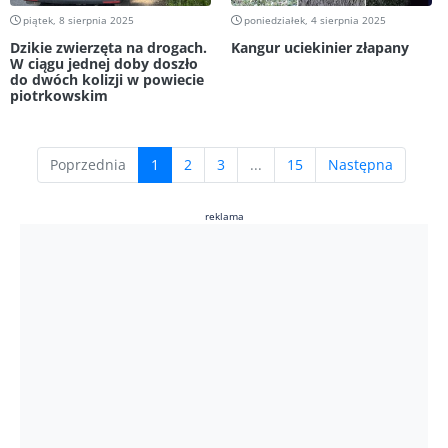
piątek, 8 sierpnia 2025
poniedziałek, 4 sierpnia 2025
Dzikie zwierzęta na drogach.
Kangur uciekinier złapany
W ciągu jednej doby doszło
do dwóch kolizji w powiecie
piotrkowskim
(current)
Poprzednia
1
2
3
...
15
Następna
reklama