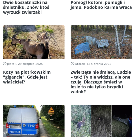
Dwie koszatniczki na
Pomógł kotom, pomogli i
śmietniku. Znów ktoś
jemu. Podobno karma wraca
wyrzucił zwierzaki
piątek, 29 sierpnia 2025
wtorek, 12 sierpnia 2025
Kozy na piotrkowskim
Zwierzęta nie śmiecą. Ludzie
"gigancie". Gdzie jest
– tak! Ty nie widzisz, ale one
właściciel?
czują. Dlaczego śmieci w
lesie to nie tylko brzydki
widok?