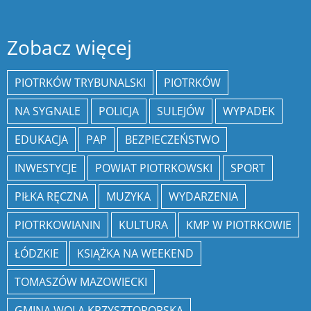
Zobacz więcej
PIOTRKÓW TRYBUNALSKI
PIOTRKÓW
NA SYGNALE
POLICJA
SULEJÓW
WYPADEK
EDUKACJA
PAP
BEZPIECZEŃSTWO
INWESTYCJE
POWIAT PIOTRKOWSKI
SPORT
PIŁKA RĘCZNA
MUZYKA
WYDARZENIA
PIOTRKOWIANIN
KULTURA
KMP W PIOTRKOWIE
ŁÓDZKIE
KSIĄŻKA NA WEEKEND
TOMASZÓW MAZOWIECKI
GMINA WOLA KRZYSZTOPORSKA