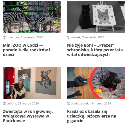
czwartek, 9 kwietnia 2026
wtorek, 7 kwietnia 2026
Mini ZOO w Łodzi —
Nie żyje Boni – „Prezes”
poradnik dla rodziców i
schroniska, który przez lata
dzieci
witał odwiedzających
sobota, 28 marca 2026
poniedziałek, 16 marca 2026
Zwierzęta w roli głównej.
Kradzież okazała się
Wyjątkowa wystawa w
ucieczką. Jeżozwierze na
Piotrkowie
gigancie