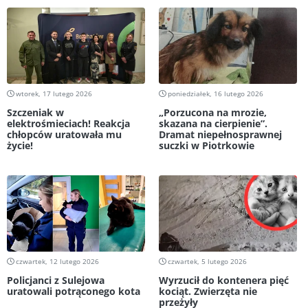
wtorek, 17 lutego 2026
poniedziałek, 16 lutego 2026
Szczeniak w
„Porzucona na mrozie,
elektrośmieciach! Reakcja
skazana na cierpienie”.
chłopców uratowała mu
Dramat niepełnosprawnej
życie!
suczki w Piotrkowie
czwartek, 12 lutego 2026
czwartek, 5 lutego 2026
Policjanci z Sulejowa
Wyrzucił do kontenera pięć
uratowali potrąconego kota
kociąt. Zwierzęta nie
przeżyły