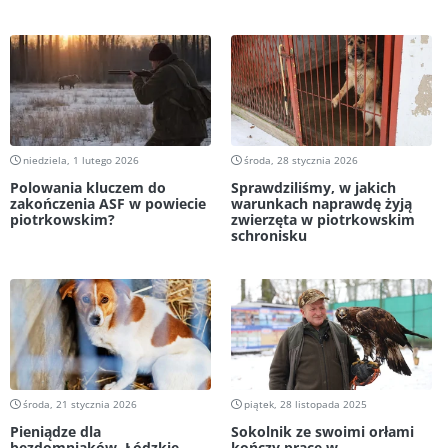
niedziela, 1 lutego 2026
środa, 28 stycznia 2026
Polowania kluczem do
Sprawdziliśmy, w jakich
zakończenia ASF w powiecie
warunkach naprawdę żyją
piotrkowskim?
zwierzęta w piotrkowskim
schronisku
środa, 21 stycznia 2026
piątek, 28 listopada 2025
Pieniądze dla
Sokolnik ze swoimi orłami
bezdomniaków. Łódzkie
kończy pracę w