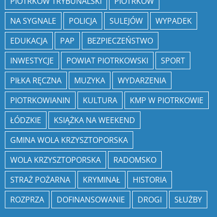
PIOTRKÓW TRYBUNALSKI
PIOTRKÓW
NA SYGNALE
POLICJA
SULEJÓW
WYPADEK
EDUKACJA
PAP
BEZPIECZEŃSTWO
INWESTYCJE
POWIAT PIOTRKOWSKI
SPORT
PIŁKA RĘCZNA
MUZYKA
WYDARZENIA
PIOTRKOWIANIN
KULTURA
KMP W PIOTRKOWIE
ŁÓDZKIE
KSIĄŻKA NA WEEKEND
GMINA WOLA KRZYSZTOPORSKA
WOLA KRZYSZTOPORSKA
RADOMSKO
STRAŻ POŻARNA
KRYMINAŁ
HISTORIA
ROZPRZA
DOFINANSOWANIE
DROGI
SŁUŻBY