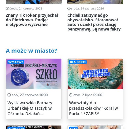
środa, 24 czerwca 2026
środa, 24 czerwca 2026
Znany TikToker przyjechał
Chcieli zatrzymać go
do Piotrkowa. Podjął
obywatelsko. Staranował
nietypowe wyzwanie
auto i uciekł przez stację
benzynową. Są nowe fakty
A może w miasto?
WYSTAWY
DLA DZIECI
sob., 27 czerwca 10:00
czw., 2 lipca 09:00
Wystawa szkła Barbary
Warsztaty dla
Urbańskiej-Miszczyk w
przedszkolaków "Koral w
Ośrodku Działań
Parku" / ZAPISY
Artystycznych
KONCERTY
FILM