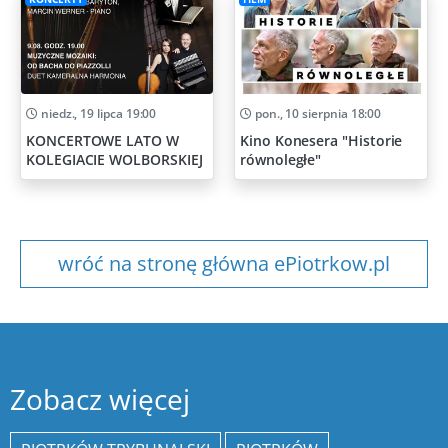
niedz., 19 lipca 19:00
pon., 10 sierpnia 18:00
KONCERTOWE LATO W
Kino Konesera "Historie
KOLEGIACIE WOLBORSKIEJ
równoległe"
wróć na stronę główna ePiotrkow.pl
Zobacz więcej