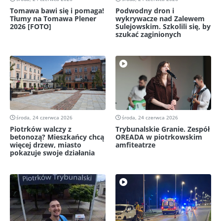
Tomawa bawi się i pomaga!
Podwodny dron i
Tłumy na Tomawa Plener
wykrywacze nad Zalewem
2026 [FOTO]
Sulejowskim. Szkolili się, by
szukać zaginionych
środa, 24 czerwca 2026
środa, 24 czerwca 2026
Piotrków walczy z
Trybunalskie Granie. Zespół
betonozą? Mieszkańcy chcą
OREADA w piotrkowskim
więcej drzew, miasto
amfiteatrze
pokazuje swoje działania