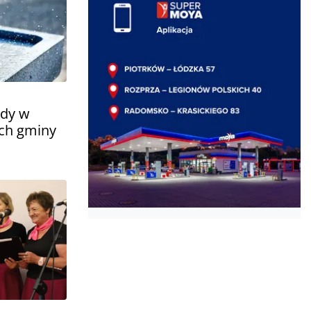
ody w
ch gminy