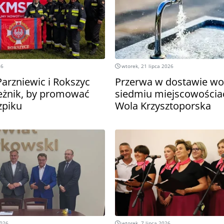
26
wtorek, 21 lipca 2026
Parzniewic i Rokszyc
Przerwa w dostawie w
ieżnik, by promować
siedmiu miejscowościa
zpiku
Wola Krzysztoporska
2026
wtorek, 7 lipca 2026