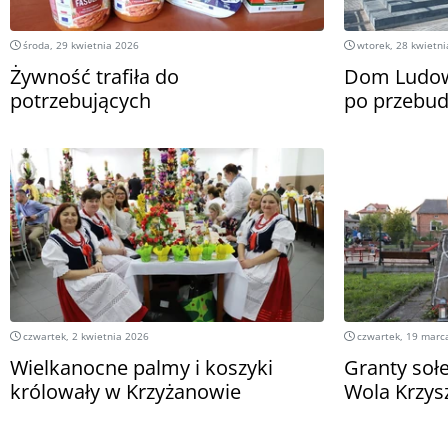
środa, 29 kwietnia 2026
wtorek, 28 kwietni
Żywność trafiła do
Dom Ludow
potrzebujących
po przebu
czwartek, 2 kwietnia 2026
czwartek, 19 marc
Wielkanocne palmy i koszyki
Granty soł
królowały w Krzyżanowie
Wola Krzys