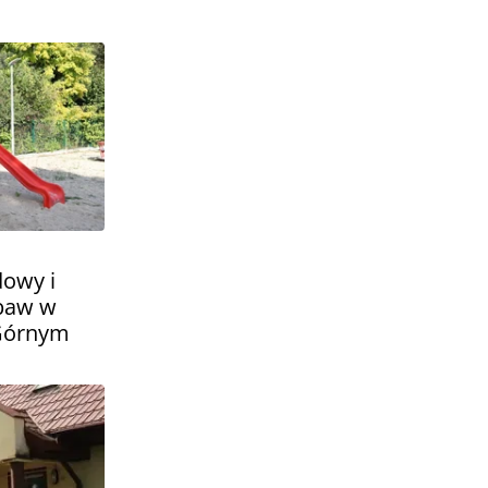
owy i
baw w
 Górnym