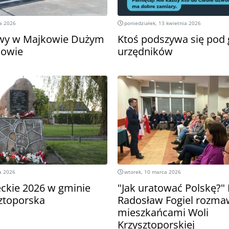
a 2026
poniedziałek, 13 kwietnia 2026
y w Majkowie Dużym
Ktoś podszywa się pod
dowie
urzędników
a 2026
wtorek, 10 marca 2026
eckie 2026 w gminie
"Jak uratować Polskę?" 
ztoporska
Radosław Fogiel rozmaw
mieszkańcami Woli
Krzysztoporskiej