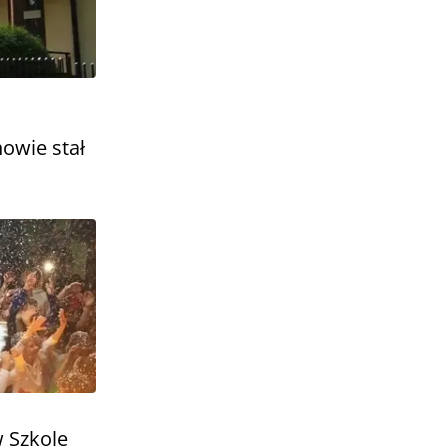
owie stał
 Szkole