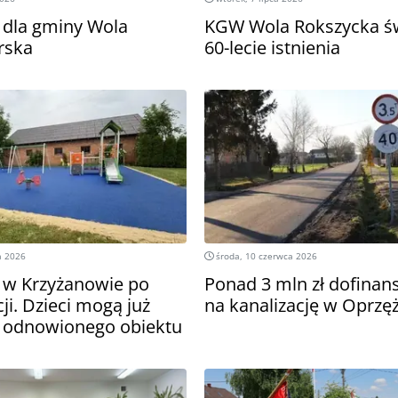
y dla gminy Wola
KGW Wola Rokszycka ś
rska
60-lecie istnienia
a 2026
środa, 10 czerwca 2026
 w Krzyżanowie po
Ponad 3 mln zł dofina
i. Dzieci mogą już
na kanalizację w Oprzę
z odnowionego obiektu