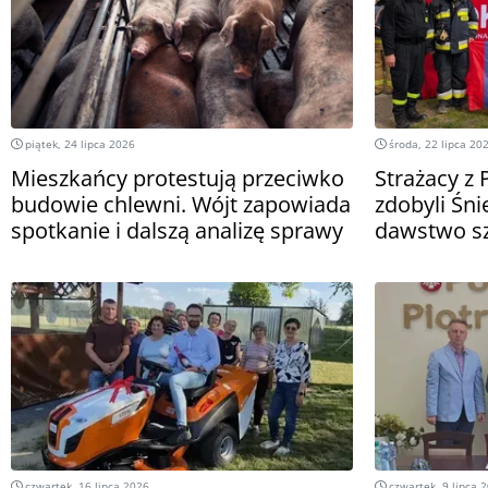
piątek, 24 lipca 2026
środa, 22 lipca 20
Mieszkańcy protestują przeciwko
Strażacy z 
budowie chlewni. Wójt zapowiada
zdobyli Śn
spotkanie i dalszą analizę sprawy
dawstwo s
czwartek, 16 lipca 2026
czwartek, 9 lipca 