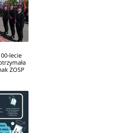
00-lecie
 otrzymała
Znak ZOSP