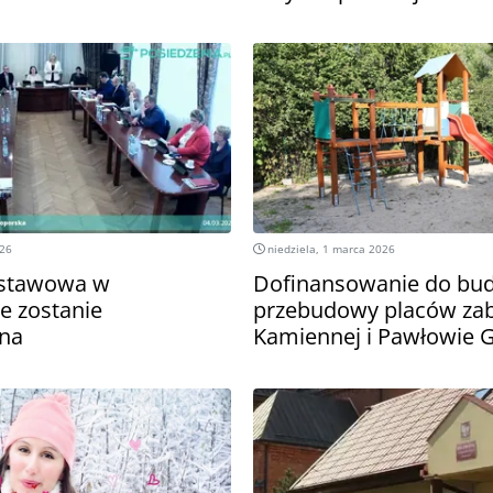
026
niedziela, 1 marca 2026
dstawowa w
Dofinansowanie do bud
 zostanie
przebudowy placów za
ana
Kamiennej i Pawłowie