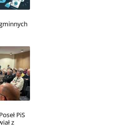
 gminnych
Poseł PiS
iał z