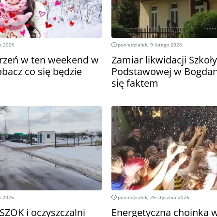
o 2026
poniedziałek, 9 lutego 2026
rzeń w ten weekend w
Zamiar likwidacji Szkoły
obacz co się będzie
Podstawowej w Bogdan
się faktem
a 2026
poniedziałek, 26 stycznia 2026
SZOK i oczyszczalni
Energetyczna choinka w