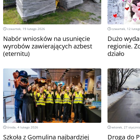
czwartek, 19 lutego 2026
czwartek, 12 luteg
Nabór wniosków na usunięcie
Dużo wyda
wyrobów zawierających azbest
regionie. Z
(eternitu)
działo
środa, 4 lutego 2026
wtorek, 27 styczni
Szkoła z Gomulina najbardziej
Droga do P