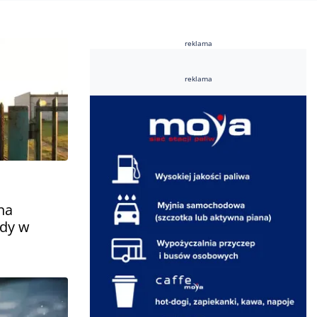
reklama
reklama
na
ody w