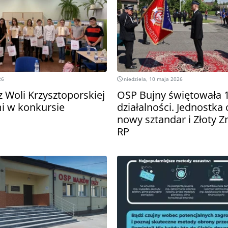
26
niedziela, 10 maja 2026
 Woli Krzysztoporskiej
OSP Bujny świętowała 1
i w konkursie
działalności. Jednostka
nowy sztandar i Złoty 
RP