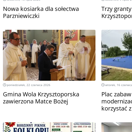
Nowa kosiarka dla sołectwa
Trzy grant
Parzniewiczki
Krzysztopo
poniedziałek, 22 czerwca 2026
wtorek, 16 czerwc
Gmina Wola Krzysztoporska
Plac zabaw
zawierzona Matce Bożej
modernizacj
korzystać 