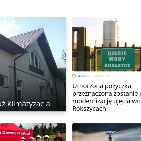
wtorek, 28 lipca 2026
Umorzona pożyczka
przeznaczona zostanie 
modernizację ujęcia w
ż klimatyzacja
Rokszycach