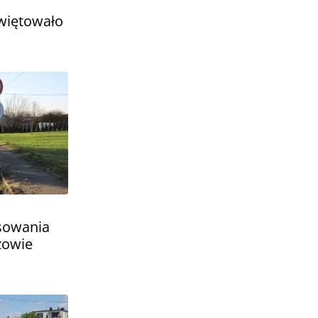
więtowało
nsowania
żowie