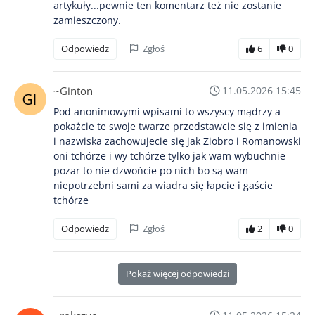
artykuły...pewnie ten komentarz też nie zostanie
zamieszczony.
Odpowiedz
Zgłoś
6
0
~Ginton
11.05.2026 15:45
Pod anonimowymi wpisami to wszyscy mądrzy a
pokażcie te swoje twarze przedstawcie się z imienia
i nazwiska zachowujecie się jak Ziobro i Romanowski
oni tchórze i wy tchórze tylko jak wam wybuchnie
pozar to nie dzwońcie po nich bo są wam
niepotrzebni sami za wiadra się łapcie i gaście
tchórze
Odpowiedz
Zgłoś
2
0
Pokaż więcej odpowiedzi