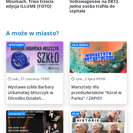
Mzurkach. Trwa trzecia
Volkswagenów na DK12.
edycja ILLUME [FOTO]
Jedna osoba trafiła do
szpitala
A może w miasto?
WYSTAWY
DLA DZIECI
sob., 27 czerwca 10:00
czw., 2 lipca 09:00
Wystawa szkła Barbary
Warsztaty dla
Urbańskiej-Miszczyk w
przedszkolaków "Koral w
Ośrodku Działań
Parku" / ZAPISY
Artystycznych
KONCERTY
FILM