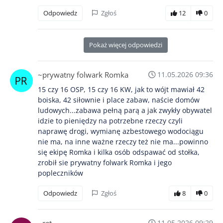
Odpowiedz
Zgłoś
12
0
Pokaż więcej odpowiedzi
~prywatny folwark Romka
11.05.2026 09:36
15 czy 16 OSP, 15 czy 16 KW, jak to wójt mawiał 42
boiska, 42 siłownie i place zabaw, naście domów
ludowych...zabawa pełną parą a jak zwykły obywatel
idzie to pieniędzy na potrzebne rzeczy czyli
naprawę drogi, wymianę azbestowego wodociągu
nie ma, na inne ważne rzeczy też nie ma...powinno
się ekipę Romka i kilka osób odspawać od stołka,
zrobił sie prywatny folwark Romka i jego
popleczników
Odpowiedz
Zgłoś
8
0
11.05.2026 09:29