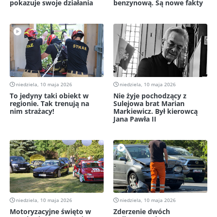
pokazuje swoje działania
benzynową. Są nowe fakty
niedziela, 10 maja 2026
niedziela, 10 maja 2026
To jedyny taki obiekt w
Nie żyje pochodzący z
regionie. Tak trenują na
Sulejowa brat Marian
nim strażacy!
Markiewicz. Był kierowcą
Jana Pawła II
niedziela, 10 maja 2026
niedziela, 10 maja 2026
Motoryzacyjne święto w
Zderzenie dwóch