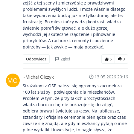
zejść z tej sceny i zmierzyć się z prawdziwymi
problemami zwykłych ludzi. I może właśnie dlatego
takie wydarzenia budzą już nie tylko dumę, ale też
frustrację. Bo mieszkańcy widzą kontrast: władza
świetnie potrafi świętować, ale dużo gorzej
wychodzi jej skuteczne rządzenie i pilnowanie
priorytetów. A rachunki, remonty i codzienne
potrzeby — jak zwykle — mają poczekać.
Odpowiedz
Zgłoś
5
0
~Michał Olczyk
13.05.2026 20:16
Strażakom z OSP należą się ogromny szacunek za
100 lat służby i poświęcenia dla mieszkańców.
Problem w tym, że przy takich uroczystościach
władza bardzo chętnie pokazuje się do zdjęć,
odbiera brawa i świętuje sukcesy. Na jubileusze,
sztandary i oficjalne ceremonie pieniądze oraz czas
zawsze się znajdą, ale gdy mieszkańcy pytają o inne
pilne wydatki i inwestycje, to nagle słyszą, że