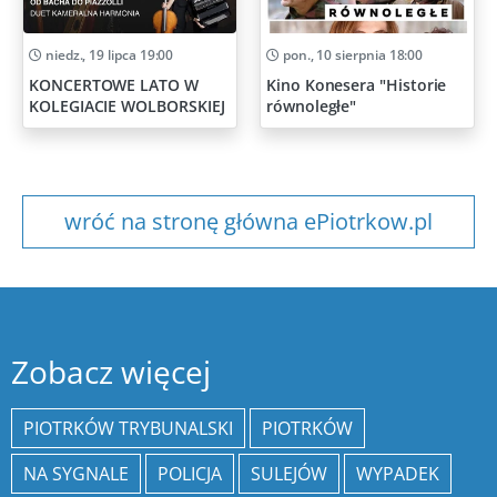
niedz., 19 lipca 19:00
pon., 10 sierpnia 18:00
KONCERTOWE LATO W
Kino Konesera "Historie
KOLEGIACIE WOLBORSKIEJ
równoległe"
wróć na stronę główna ePiotrkow.pl
Zobacz więcej
PIOTRKÓW TRYBUNALSKI
PIOTRKÓW
NA SYGNALE
POLICJA
SULEJÓW
WYPADEK