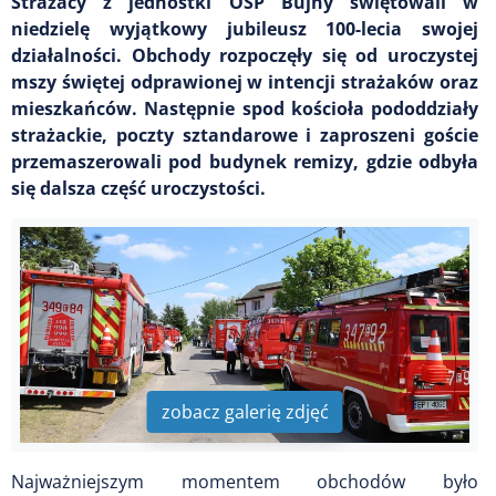
Strażacy z jednostki OSP Bujny świętowali w
niedzielę wyjątkowy jubileusz 100-lecia swojej
działalności. Obchody rozpoczęły się od uroczystej
mszy świętej odprawionej w intencji strażaków oraz
mieszkańców. Następnie spod kościoła pododdziały
strażackie, poczty sztandarowe i zaproszeni goście
przemaszerowali pod budynek remizy, gdzie odbyła
się dalsza część uroczystości.
zobacz galerię zdjęć
Najważniejszym momentem obchodów było