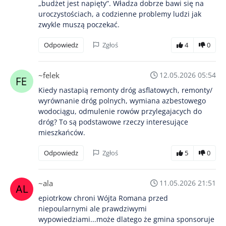
„budżet jest napięty”. Władza dobrze bawi się na
uroczystościach, a codzienne problemy ludzi jak
zwykle muszą poczekać.
Odpowiedz
Zgłoś
4
0
~felek
12.05.2026 05:54
Kiedy nastapią remonty dróg asflatowych, remonty/
wyrównanie dróg polnych, wymiana azbestowego
wodociągu, odmulenie rowów przylegajacych do
dróg? To są podstawowe rzeczy interesujące
mieszkańców.
Odpowiedz
Zgłoś
5
0
~ala
11.05.2026 21:51
epiotrkow chroni Wójta Romana przed
niepoularnymi ale prawdziwymi
wypowiedziami...może dlatego że gmina sponsoruje