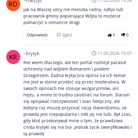
~rokszyc
11.05.2026 15:24
jak na Waszej ulicy nie mieszka radny, sołtys lub
pracownik gminy popierające Wójta to możecie
pomarzyć o remoncie drogi
Odpowiedz
Zgłoś
5
0
~krytyk
11.05.2026 15:07
Nie wiem dlaczego, ale ten portal rozłożył parasol
ochronny nad wójtem Romanem i posłem
Grzegorzem. Żadna krytyczna opinia na ich temat
nie jest w stanie przebić się przez moderatora. W
swoich opiniach nie stosuje wulgaryzmów, ani
hejtu, a mimo to trudno zaistnieć na forum. Staram
się opisywać rzeczywistość i stan faktyczny, ale
kolejny raz muszę przyznać rację stwierdzeniu, że
prawda jest niepopularna i nikt jej nie lubi. Był czas,
gdy ktoś przekonywał mnie o tym, że prawdziwa
cnota krytyki się nie boi ,jednak życie zweryfikowało i
tą prawdę