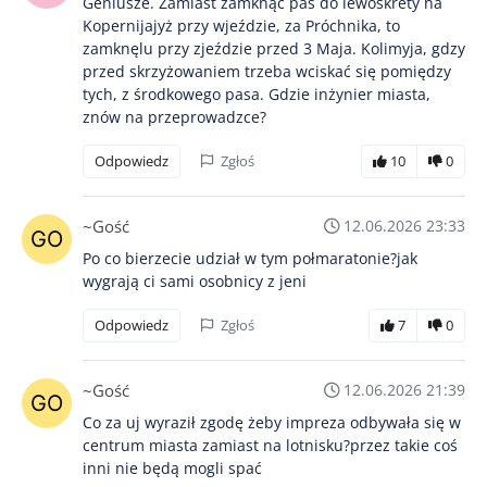
Geniusze. Zamiast zamknąć pas do lewoskrety na
Kopernijajyż przy wjeździe, za Próchnika, to
zamknęlu przy zjeździe przed 3 Maja. Kolimyja, gdzy
przed skrzyżowaniem trzeba wciskać się pomiędzy
tych, z środkowego pasa. Gdzie inżynier miasta,
znów na przeprowadzce?
Odpowiedz
Zgłoś
10
0
~Gość
12.06.2026 23:33
Po co bierzecie udział w tym połmaratonie?jak
wygrają ci sami osobnicy z jeni
Odpowiedz
Zgłoś
7
0
~Gość
12.06.2026 21:39
Co za uj wyraził zgodę żeby impreza odbywała się w
centrum miasta zamiast na lotnisku?przez takie coś
inni nie będą mogli spać