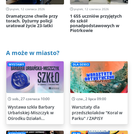
piątek, 12 czerwca 2026
piątek, 12 czerwca 2026
Dramatyczne chwile przy
1 655 uczniów przyjętych
torach. Dyżurny policji
do szkół
uratował życie 23-latki
ponadpodstawowych w
Piotrkowie
A może w miasto?
WYSTAWY
DLA DZIECI
sob., 27 czerwca 10:00
czw., 2 lipca 09:00
Wystawa szkła Barbary
Warsztaty dla
Urbańskiej-Miszczyk w
przedszkolaków "Koral w
Ośrodku Działań
Parku" / ZAPISY
Artystycznych
KONCERTY
FILM