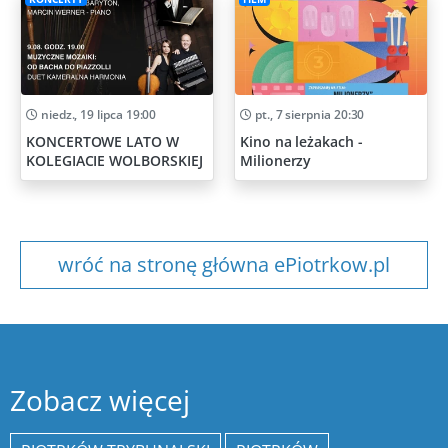
niedz., 19 lipca 19:00
pt., 7 sierpnia 20:30
KONCERTOWE LATO W
Kino na leżakach -
KOLEGIACIE WOLBORSKIEJ
Milionerzy
wróć na stronę główna ePiotrkow.pl
Zobacz więcej