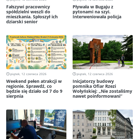
Fałszywi pracownicy
Pływała w Bugaju z
spółdzielni weszli do
pytonami na szyi.
mieszkania. Spłoszył ich
Interweniowała policja
dziarski senior
piątek, 12 czerwca 2026
piątek, 12 czerwca 2026
Weekend pełen atrakcji w
Inicjatorzy budowy
regionie. Sprawdź, co
pomnika Ofiar Rzezi
będzie się działo od 7 do 9
Wołyńskiej: „Nie zostaliśmy
sierpnia
nawet poinformowani”