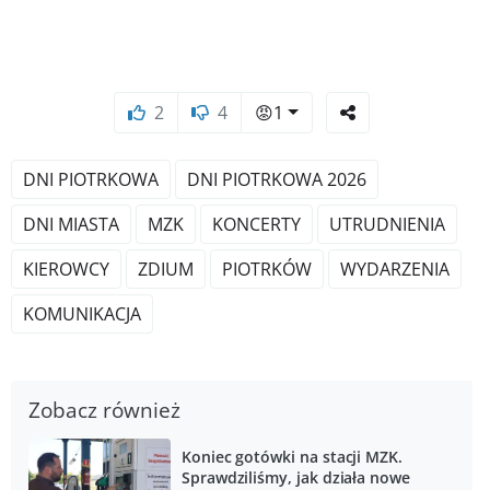
2
4
😡
1
DNI PIOTRKOWA
DNI PIOTRKOWA 2026
DNI MIASTA
MZK
KONCERTY
UTRUDNIENIA
KIEROWCY
ZDIUM
PIOTRKÓW
WYDARZENIA
KOMUNIKACJA
Zobacz również
Koniec gotówki na stacji MZK.
Sprawdziliśmy, jak działa nowe