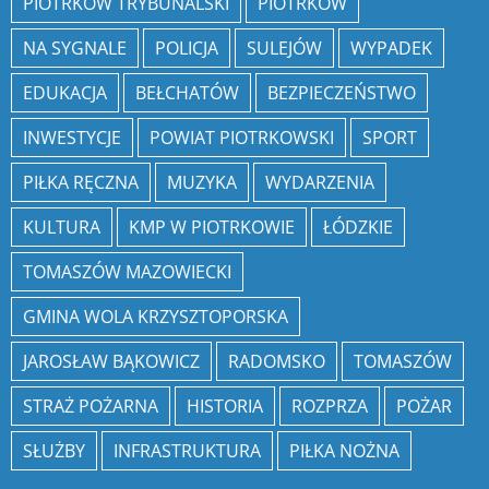
PIOTRKÓW TRYBUNALSKI
PIOTRKÓW
NA SYGNALE
POLICJA
SULEJÓW
WYPADEK
EDUKACJA
BEŁCHATÓW
BEZPIECZEŃSTWO
INWESTYCJE
POWIAT PIOTRKOWSKI
SPORT
PIŁKA RĘCZNA
MUZYKA
WYDARZENIA
KULTURA
KMP W PIOTRKOWIE
ŁÓDZKIE
TOMASZÓW MAZOWIECKI
GMINA WOLA KRZYSZTOPORSKA
JAROSŁAW BĄKOWICZ
RADOMSKO
TOMASZÓW
STRAŻ POŻARNA
HISTORIA
ROZPRZA
POŻAR
SŁUŻBY
INFRASTRUKTURA
PIŁKA NOŻNA