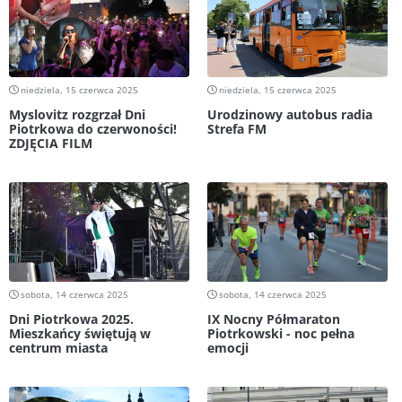
niedziela, 15 czerwca 2025
niedziela, 15 czerwca 2025
Myslovitz rozgrzał Dni
Urodzinowy autobus radia
Piotrkowa do czerwoności!
Strefa FM
ZDJĘCIA FILM
sobota, 14 czerwca 2025
sobota, 14 czerwca 2025
Dni Piotrkowa 2025.
IX Nocny Półmaraton
Mieszkańcy świętują w
Piotrkowski - noc pełna
centrum miasta
emocji