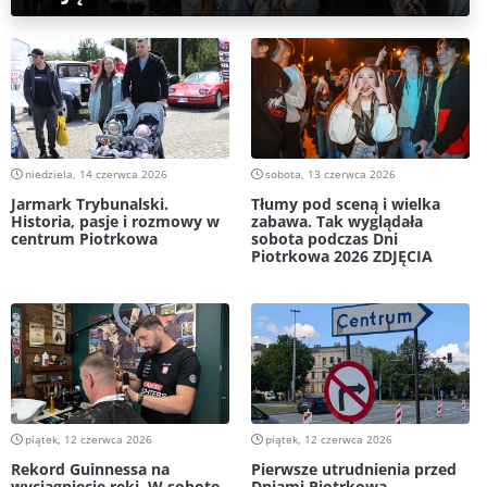
niedziela, 14 czerwca 2026
sobota, 13 czerwca 2026
Jarmark Trybunalski.
Tłumy pod sceną i wielka
Historia, pasje i rozmowy w
zabawa. Tak wyglądała
centrum Piotrkowa
sobota podczas Dni
Piotrkowa 2026 ZDJĘCIA
piątek, 12 czerwca 2026
piątek, 12 czerwca 2026
Rekord Guinnessa na
Pierwsze utrudnienia przed
wyciągnięcie ręki. W sobotę
Dniami Piotrkowa.