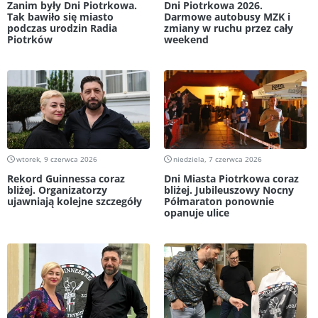
Zanim były Dni Piotrkowa.
Dni Piotrkowa 2026.
Tak bawiło się miasto
Darmowe autobusy MZK i
podczas urodzin Radia
zmiany w ruchu przez cały
Piotrków
weekend
wtorek, 9 czerwca 2026
niedziela, 7 czerwca 2026
Rekord Guinnessa coraz
Dni Miasta Piotrkowa coraz
bliżej. Organizatorzy
bliżej. Jubileuszowy Nocny
ujawniają kolejne szczegóły
Półmaraton ponownie
opanuje ulice