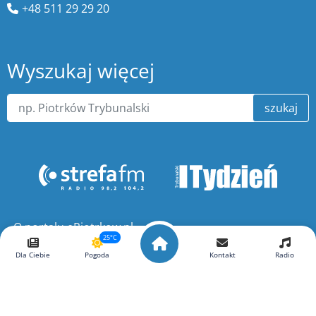
+48 511 29 29 20
Wyszukaj więcej
szukaj
O portalu ePiotrkow.pl
25°C
Dla Ciebie
Pogoda
Kontakt
Radio
Copyright ©
ePiotrkow.pl
. Wszelkie prawa zastrzeżone.