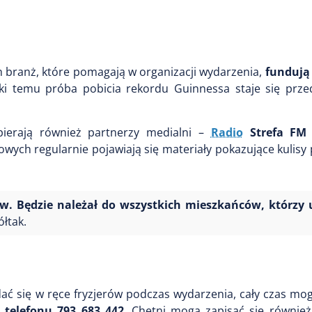
h branż, które pomagają w organizacji wydarzenia,
fundują
ęki temu próba pobicia rekordu Guinnessa staje się prze
ierają również partnerzy medialni –
Radio
Strefa FM 
owych regularnie pojawiają się materiały pokazujące kulis
rów. Będzie należał do wszystkich mieszkańców, którzy
łtak.
ać się w ręce fryzjerów podczas wydarzenia, cały czas mog
 telefonu 793 683 442
. Chętni mogą zapisać się również