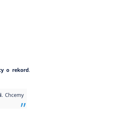
cy o rekord
.
i
. Chcemy