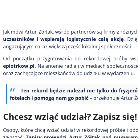
Jak mówi Artur Żółtak, wśród partnerów są firmy z różnyc
uczestników i wspierają logistycznie całą akcję
. Dzi
angażującym coraz większą część lokalnej społeczności.
Od początku przygotowania do rekordowej próby wsp
epiotrkow.pl.
Na antenie radia i w mediach społeczności
oraz zachęcające mieszkańców do udziału w wydarzeniu.
Ten rekord będzie należał nie tylko do fryzje
fotelach i pomogą nam go pobić
– przekonuje Artur Żó
Chcesz wziąć udział? Zapisz się!
Osoby, które chcą wziąć udział w rekordowej próbie i odd
zgłaszać.
Zapisy prowadzi Artur Żółtak pod numerem