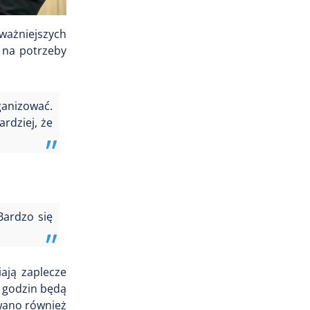
jważniejszych
r na potrzeby
ganizować.
ardziej, że
Bardzo się
ają zaplecze
m godzin będą
wano również