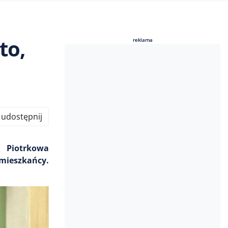
to,
reklama
reklama
udostępnij
o Piotrkowa
 mieszkańcy.