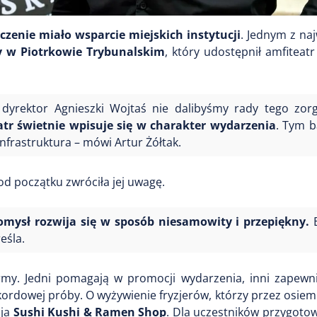
zenie miało wsparcie miejskich instytucji
. Jednym z na
y w Piotrkowie Trybunalskim
, który udostępnił amfiteat
dyrektor Agnieszki Wojtaś nie dalibyśmy rady tego zor
tr świetnie wpisuje się w charakter wydarzenia
. Tym b
frastruktura – mówi Artur Żółtak.
od początku zwróciła jej uwagę.
omysł rozwija się w sposób niesamowity i przepiękny.
eśla.
irmy. Jedni pomagają w promocji wydarzenia, inni zapewni
ekordowej próby. O wyżywienie fryzjerów, którzy przez osie
cja
Sushi Kushi & Ramen Shop
. Dla uczestników przygoto