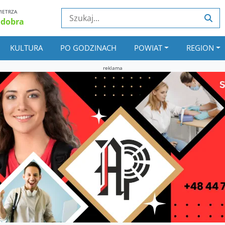
IETRZA
 dobra
KULTURA
PO GODZINACH
POWIAT
REGION
reklama