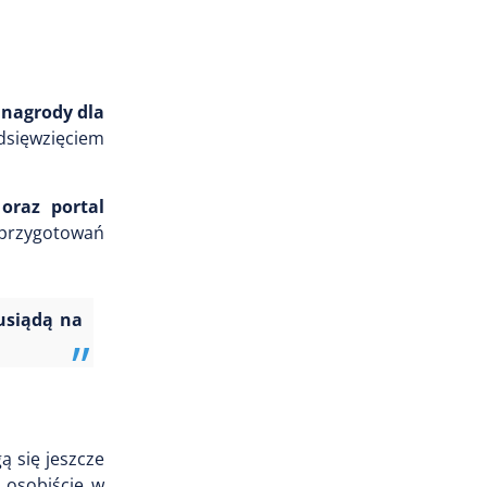
 nagrody dla
dsięwzięciem
oraz portal
y przygotowań
 usiądą na
ą się jeszcze
 osobiście w