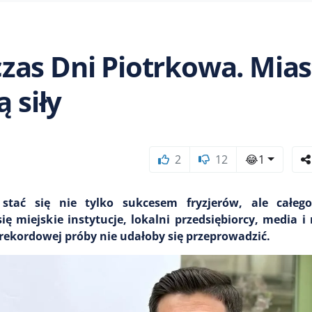
as Dni Piotrkowa. Mias
 siły
2
12
😂
1
stać się nie tylko sukcesem fryzjerów, ale całeg
ę miejskie instytucje, lokalni przedsiębiorcy, media i
rekordowej próby nie udałoby się przeprowadzić.