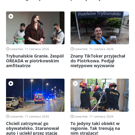
czwartek, 11 czerwca 2026
czwartek, 11 czerwca 2026
Trybunalskie Granie. Zespół
Znany TikToker przyjechał
OREADA w piotrkowskim
do Piotrkowa. Podjął
amfiteatrze
nietypowe wyzwanie
czwartek, 11 czerwca 2026
czwartek, 11 czerwca 2026
Chcieli zatrzymać go
To jedyny taki obiekt w
obywatelsko. Staranował
regionie. Tak trenują na
auto i uciekł przez stację
nim strażacy!