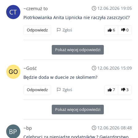
~czemuż to
12.06.2026 19:05
Piotrkowianka Anita Lipnicka nie raczyła zaszczycić?
Odpowiedz
Zgłoś
6
0
Pokaż więcej odpowiedzi
~Gość
12.06.2026 15:09
Będzie doda w duecie ze skolimem?
Odpowiedz
Zgłoś
7
3
Pokaż więcej odpowiedzi
~bp
12.06.2026 08:48
Celebryci za pieniądze podatników ? Gwiazdorstwo