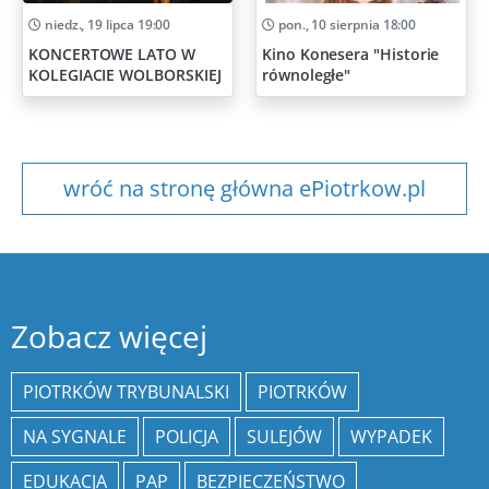
niedz., 19 lipca 19:00
pon., 10 sierpnia 18:00
KONCERTOWE LATO W
Kino Konesera "Historie
KOLEGIACIE WOLBORSKIEJ
równoległe"
wróć na stronę główna ePiotrkow.pl
Zobacz więcej
PIOTRKÓW TRYBUNALSKI
PIOTRKÓW
NA SYGNALE
POLICJA
SULEJÓW
WYPADEK
EDUKACJA
PAP
BEZPIECZEŃSTWO