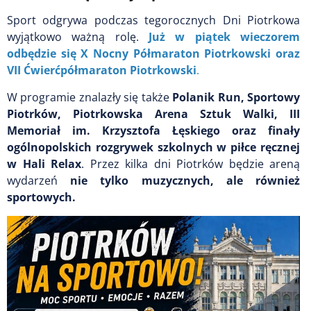
Sport odgrywa podczas tegorocznych Dni Piotrkowa
wyjątkowo ważną rolę.
Już w piątek wieczorem
odbędzie się X Nocny Półmaraton Piotrkowski oraz
VII Ćwierćpółmaraton Piotrkowski
.
W programie znalazły się także
Polanik Run, Sportowy
Piotrków, Piotrkowska Arena Sztuk Walki, III
Memoriał im. Krzysztofa Łęskiego oraz finały
ogólnopolskich rozgrywek szkolnych w piłce ręcznej
w Hali Relax
. Przez kilka dni Piotrków będzie areną
wydarzeń
nie tylko muzycznych, ale również
sportowych.