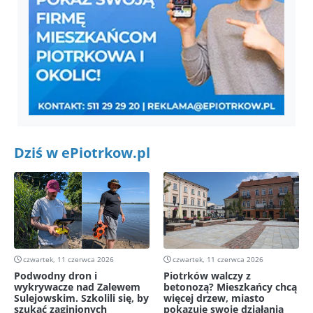
Dziś w ePiotrkow.pl
czwartek, 11 czerwca 2026
czwartek, 11 czerwca 2026
Podwodny dron i
Piotrków walczy z
wykrywacze nad Zalewem
betonozą? Mieszkańcy chcą
Sulejowskim. Szkolili się, by
więcej drzew, miasto
szukać zaginionych
pokazuje swoje działania