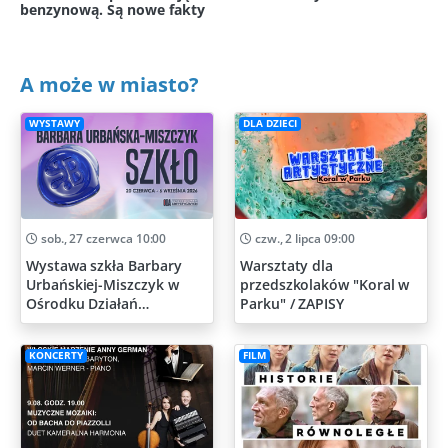
benzynową. Są nowe fakty
A może w miasto?
WYSTAWY
DLA DZIECI
sob., 27 czerwca 10:00
czw., 2 lipca 09:00
Wystawa szkła Barbary
Warsztaty dla
Urbańskiej-Miszczyk w
przedszkolaków "Koral w
Ośrodku Działań
Parku" / ZAPISY
Artystycznych
KONCERTY
FILM