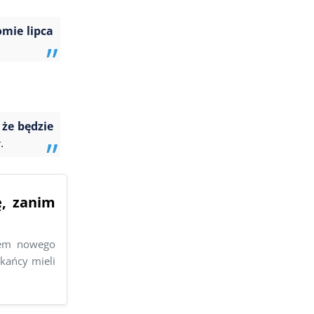
omie lipca
 że będzie
.
ę, zanim
tem nowego
kańcy mieli