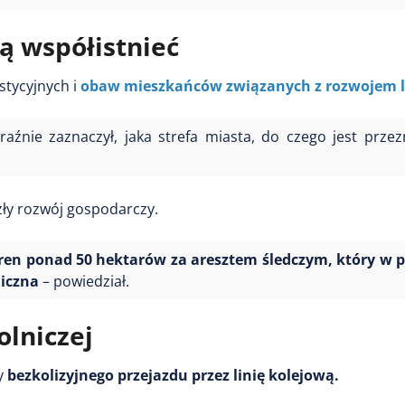
ą współistnieć
stycyjnych i
obaw mieszkańców związanych z rozwojem lo
aźnie zaznaczył, jaka strefa miasta, do czego jest prze
zły rozwój gospodarczy.
ren ponad 50 hektarów za aresztem śledczym, który w pr
miczna
– powiedział.
olniczej
wy
bezkolizyjnego przejazdu przez linię kolejową.