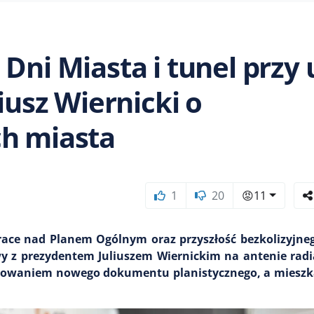
Dni Miasta i tunel przy u
iusz Wiernicki o
ch miasta
1
20
😡
11
race nad Planem Ogólnym oraz przyszłość bezkolizyjne
y z prezydentem Juliuszem Wiernickim na antenie radi
otowaniem nowego dokumentu planistycznego, a mieszk