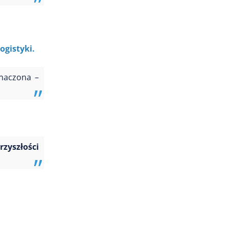
gistyki.
znaczona –
zyszłości