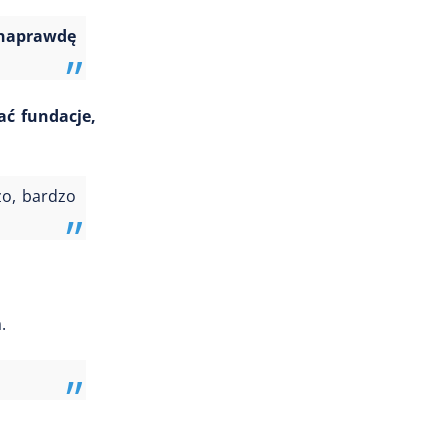
 naprawdę
ć fundacje,
zo, bardzo
.