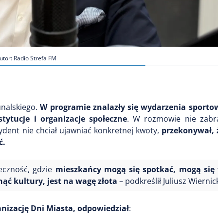
utor: Radio Strefa FM
unalskiego.
W programie znalazły się wydarzenia sporto
tytucje i organizacje społeczne
. W rozmowie nie zabr
zydent nie chciał ujawniać konkretnej kwoty,
przekonywał, 
ć.
łeczność, gdzie
mieszkańcy mogą się spotkać, mogą się
ąć kultury, jest na wagę złota
– podkreślił Juliusz Wiernick
anizację Dni Miasta, odpowiedział
: