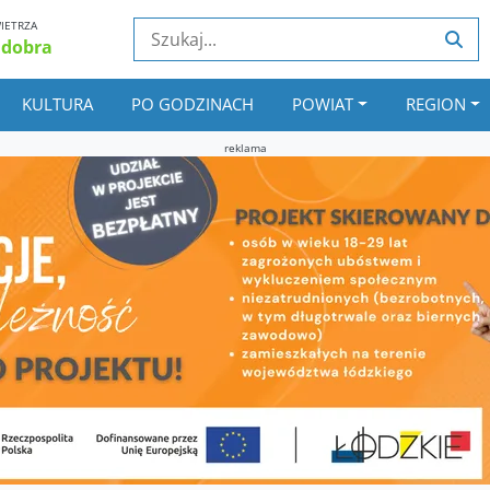
IETRZA
 dobra
KULTURA
PO GODZINACH
POWIAT
REGION
reklama