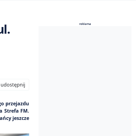
l.
reklama
reklama
udostępnij
go przejazdu
a Strefa FM.
ańcy jeszcze