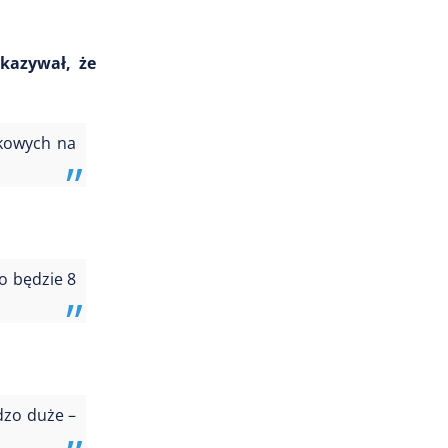
kazywał, że
tkowych na
o będzie 8
dzo duże –