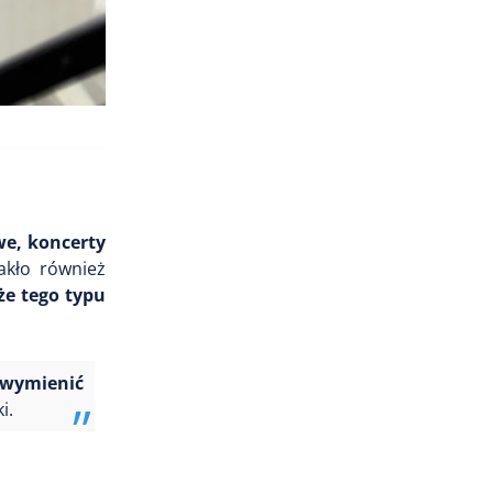
we, koncerty
akło również
że tego typu
 wymienić
i.