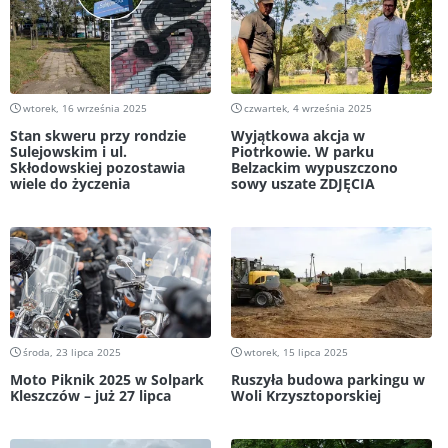
wtorek, 16 września 2025
czwartek, 4 września 2025
Stan skweru przy rondzie
Wyjątkowa akcja w
Sulejowskim i ul.
Piotrkowie. W parku
Skłodowskiej pozostawia
Belzackim wypuszczono
wiele do życzenia
sowy uszate ZDJĘCIA
środa, 23 lipca 2025
wtorek, 15 lipca 2025
Moto Piknik 2025 w Solpark
Ruszyła budowa parkingu w
Kleszczów – już 27 lipca
Woli Krzysztoporskiej