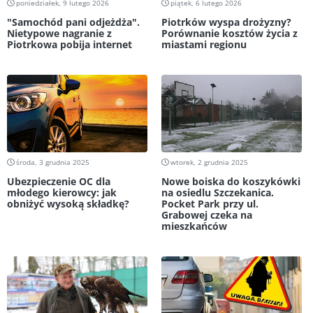
poniedziałek, 9 lutego 2026
piątek, 6 lutego 2026
"Samochód pani odjeżdża".
Piotrków wyspa drożyzny?
Nietypowe nagranie z
Porównanie kosztów życia z
Piotrkowa pobija internet
miastami regionu
środa, 3 grudnia 2025
wtorek, 2 grudnia 2025
Ubezpieczenie OC dla
Nowe boiska do koszykówki
młodego kierowcy: jak
na osiedlu Szczekanica.
obniżyć wysoką składkę?
Pocket Park przy ul.
Grabowej czeka na
mieszkańców