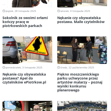
piątek, 28 listopada 2025
wtorek, 4 listopada 2025
Sokolnik ze swoimi orłami
Nękanie czy obywatelska
kończy pracę w
postawa. Maile czytelników
piotrkowskich parkach
poniedziałek, 3 listopada 2025
środa, 22 października 2025
Nękanie czy obywatelska
Piękno moszczenickiego
postawa? Apel do
parku uchwycone przez
czytelników ePiotrkow.pl
artystów malarzy – poznaj
wyniki konkursu
plenerowego