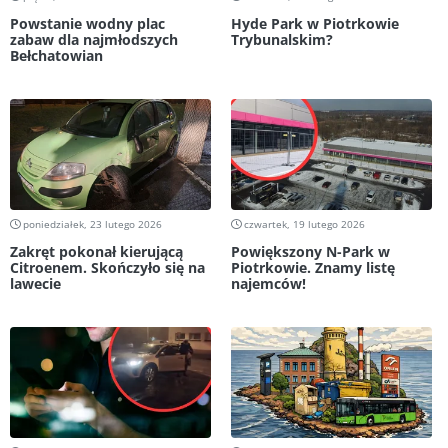
Powstanie wodny plac
Hyde Park w Piotrkowie
zabaw dla najmłodszych
Trybunalskim?
Bełchatowian
poniedziałek, 23 lutego 2026
czwartek, 19 lutego 2026
Zakręt pokonał kierującą
Powiększony N-Park w
Citroenem. Skończyło się na
Piotrkowie. Znamy listę
lawecie
najemców!