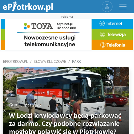
reklama
EPIOTRKOW.PL
SŁOWA KLUCZOWE
PARK
pt., 3 lipca 2026
W Łodzi krwiodawcy będą parkować
za darmo. Czy podobne rozwiązanie
mogłoby pojawić się w Piotrkowie?