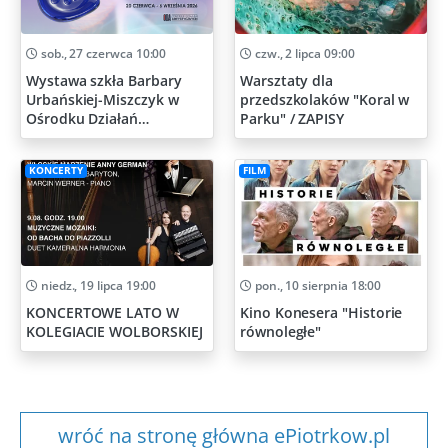
sob., 27 czerwca 10:00
czw., 2 lipca 09:00
Wystawa szkła Barbary
Warsztaty dla
Urbańskiej-Miszczyk w
przedszkolaków "Koral w
Ośrodku Działań
Parku" / ZAPISY
Artystycznych
KONCERTY
FILM
niedz., 19 lipca 19:00
pon., 10 sierpnia 18:00
KONCERTOWE LATO W
Kino Konesera "Historie
KOLEGIACIE WOLBORSKIEJ
równoległe"
wróć na stronę główna ePiotrkow.pl