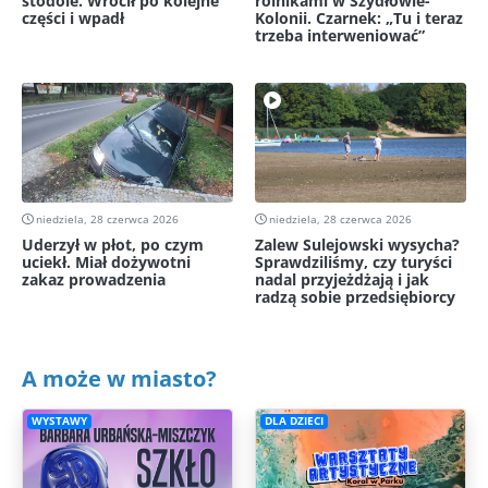
stodole. Wrócił po kolejne
rolnikami w Szydłowie-
części i wpadł
Kolonii. Czarnek: „Tu i teraz
trzeba interweniować”
niedziela, 28 czerwca 2026
niedziela, 28 czerwca 2026
Uderzył w płot, po czym
Zalew Sulejowski wysycha?
uciekł. Miał dożywotni
Sprawdziliśmy, czy turyści
zakaz prowadzenia
nadal przyjeżdżają i jak
radzą sobie przedsiębiorcy
A może w miasto?
WYSTAWY
DLA DZIECI