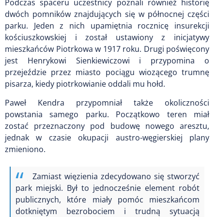
Podczas spaceru uczestnicy poznali również historię
dwóch pomników znajdujących się w północnej części
parku. Jeden z nich upamiętnia rocznicę insurekcji
kościuszkowskiej i został ustawiony z inicjatywy
mieszkańców Piotrkowa w 1917 roku. Drugi poświęcony
jest Henrykowi Sienkiewiczowi i przypomina o
przejeździe przez miasto pociągu wiozącego trumnę
pisarza, kiedy piotrkowianie oddali mu hołd.
Paweł Kendra przypomniał także okoliczności
powstania samego parku. Początkowo teren miał
zostać przeznaczony pod budowę nowego aresztu,
jednak w czasie okupacji austro-węgierskiej plany
zmieniono.
Zamiast więzienia zdecydowano się stworzyć
park miejski. Był to jednocześnie element robót
publicznych, które miały pomóc mieszkańcom
dotkniętym bezrobociem i trudną sytuacją