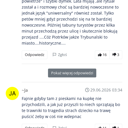
powietrze" i szybki dymek. Lata mijają ,ale rytuał
został a i rozmowy choć są bardziej nowoczesne to
jednak język "uniwersalny" również został. Tylko
petów mniej gdyż przechodzi się na te bardziej
nowoczesne. Później tabuny turystów przez kilka
minut przechodzą przez ulicę i skutecznie blokują
przejazd ....Cóż Piotrków jakże Trybunalski to
miasto....historyczne....
Odpowiedz
Zgłoś
16
3
Pokaż więcej odpowiedzi
~Ja
29.06.2026 03:34
Fajnie gdyby tam z pieskami na kupkę nie
przychodzili, a jak już przyszli to niech sprzątają bo
te trawniki to tragedia strach dziecko na trawę
puścić żeby w coś nie wdepnac