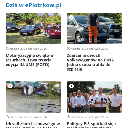
Dziś w ePiotrkow.pl
niedziela, 28 czerwca 2026
niedziela, 28 czerwca 2026
Motoryzacyjne święto w
Zderzenie dwóch
Mzurkach. Trwa trzecia
Volkswagenów na DK12.
edycja ILLUME [FOTO]
Jedna osoba trafiła do
szpitala
niedziela, 28 czerwca 2026
niedziela, 28 czerwca 2026
Ukradł złom i schował go w
Politycy PiS spotkali się z