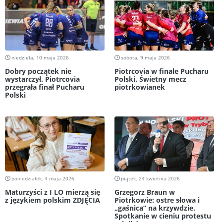
niedziela, 10 maja 2026
sobota, 9 maja 2026
Dobry początek nie
Piotrcovia w finale Pucharu
wystarczył. Piotrcovia
Polski. Świetny mecz
przegrała finał Pucharu
piotrkowianek
Polski
poniedziałek, 4 maja 2026
piątek, 24 kwietnia 2026
Maturzyści z I LO mierzą się
Grzegorz Braun w
z językiem polskim ZDJĘCIA
Piotrkowie: ostre słowa i
„gaśnica” na krzywdzie.
Spotkanie w cieniu protestu