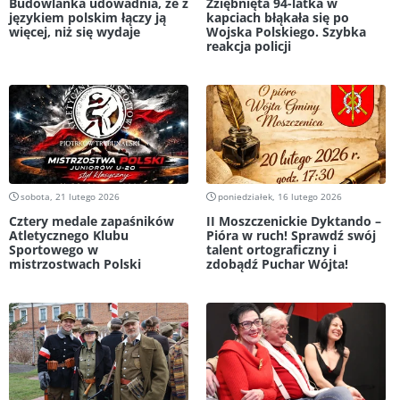
Budowlanka udowadnia, że z
Zziębnięta 94-latka w
językiem polskim łączy ją
kapciach błąkała się po
więcej, niż się wydaje
Wojska Polskiego. Szybka
reakcja policji
sobota, 21 lutego 2026
poniedziałek, 16 lutego 2026
Cztery medale zapaśników
II Moszczenickie Dyktando –
Atletycznego Klubu
Pióra w ruch! Sprawdź swój
Sportowego w
talent ortograficzny i
mistrzostwach Polski
zdobądź Puchar Wójta!