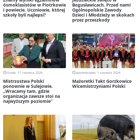
ósmoklasistów w Piotrkowie
Bogusławicach. Przed nami
i powiecie. Uczniowie, której
Ogólnopolskie Zawody
szkoły byli najlepsi?
Dzieci i Młodzieży w skokach
przez przeszkody
środa, 17 czerwca 2026
poniedziałek, 1 czerwca 2026
Mistrzostwa Polski
Mażoretki Takt Gorzkowice
ponownie w Sulejowie.
Wicemistrzyniami Polski
„Wracamy tam, gdzie
organizacja zawsze stoi na
najwyższym poziomie”