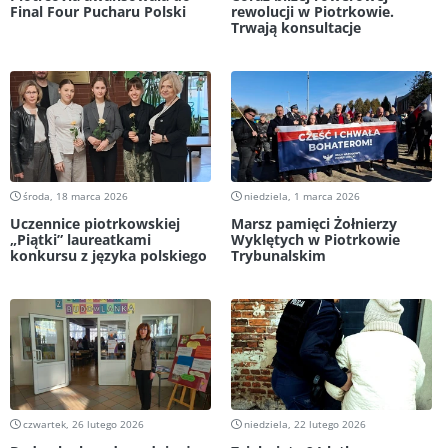
Final Four Pucharu Polski
rewolucji w Piotrkowie.
Trwają konsultacje
środa, 18 marca 2026
niedziela, 1 marca 2026
Uczennice piotrkowskiej
Marsz pamięci Żołnierzy
„Piątki” laureatkami
Wyklętych w Piotrkowie
konkursu z języka polskiego
Trybunalskim
czwartek, 26 lutego 2026
niedziela, 22 lutego 2026