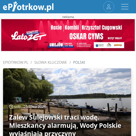
reklama
EPIOTRKOW.PL
SŁOWA KLUCZOWE
POLSKI
sob., 25 lipca 2026
Zalew Sulejowski traci wodę.
Mieszkańcy alarmują, Wody Polskie
wyjaśniają przyczyny