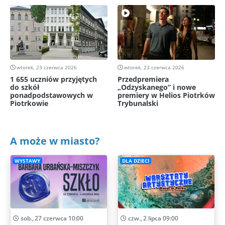
wtorek, 23 czerwca 2026
wtorek, 23 czerwca 2026
1 655 uczniów przyjętych
Przedpremiera
do szkół
„Odzyskanego” i nowe
ponadpodstawowych w
premiery w Helios Piotrków
Piotrkowie
Trybunalski
A może w miasto?
WYSTAWY
DLA DZIECI
sob., 27 czerwca 10:00
czw., 2 lipca 09:00