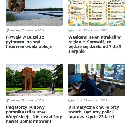
wtorek, 23 czerwca 2026
wtorek, 23 czerwca 2026
Pływała w Bugaju z
Weekend pełen atrakcji w
pytonami na szyi.
regionie. Sprawdź, co
Interweniowała policja
będzie się działo od 7 do 9
sierpnia
wtorek, 23 czerwca 2026
wtorek, 23 czerwca 2026
Inicjatorzy budowy
Dramatyczne chwile przy
pomnika Ofiar Rzezi
torach. Dyżurny policji
Wołyńskiej: „Nie zostaliśmy
uratował życie 23-latki
nawet poinformowani”