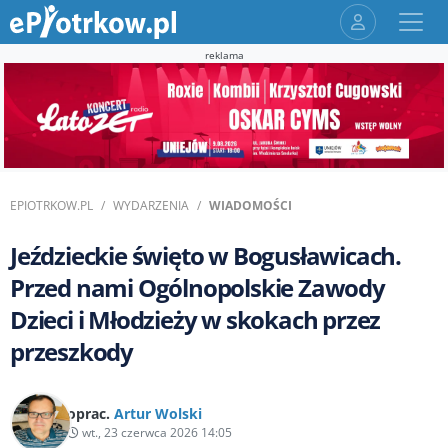
reklama
EPIOTRKOW.PL
WYDARZENIA
WIADOMOŚCI
Jeździeckie święto w Bogusławicach.
Przed nami Ogólnopolskie Zawody
Dzieci i Młodzieży w skokach przez
przeszkody
oprac.
Artur Wolski
wt., 23 czerwca 2026 14:05