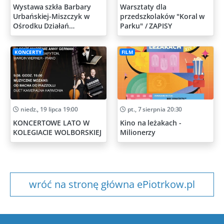
Wystawa szkła Barbary
Warsztaty dla
Urbańskiej-Miszczyk w
przedszkolaków "Koral w
Ośrodku Działań
Parku" / ZAPISY
Artystycznych
KONCERTY
FILM
niedz., 19 lipca 19:00
pt., 7 sierpnia 20:30
KONCERTOWE LATO W
Kino na leżakach -
KOLEGIACIE WOLBORSKIEJ
Milionerzy
wróć na stronę główna ePiotrkow.pl