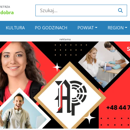
IETRZA
 dobra
KULTURA
PO GODZINACH
POWIAT
REGION
reklama