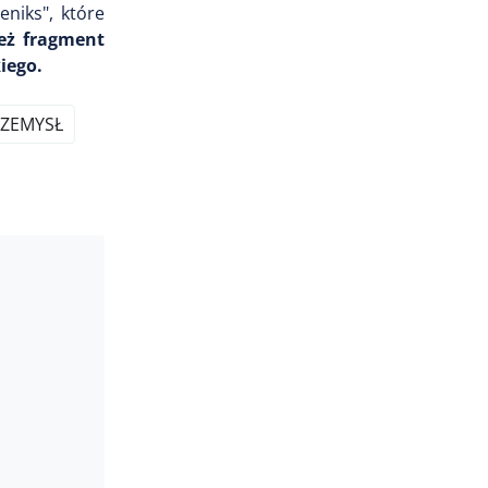
niks", które
ież fragment
iego.
ZEMYSŁ