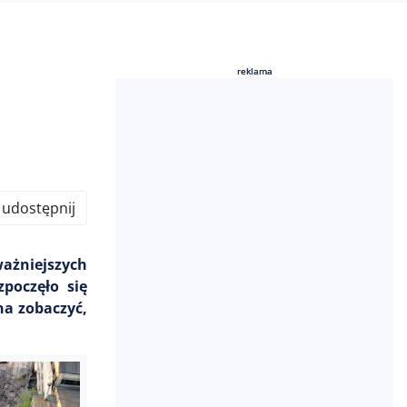
reklama
reklama
udostępnij
ważniejszych
poczęło się
na zobaczyć,