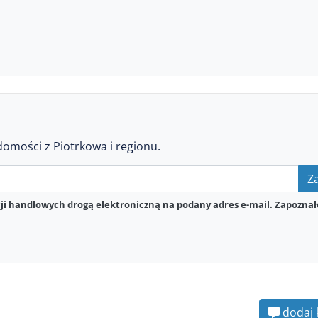
domości z Piotrkowa i regionu.
Za
i handlowych drogą elektroniczną na podany adres e-mail. Zapoznał
dodaj 