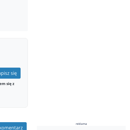
pisz się
em się z
reklama
komentarz