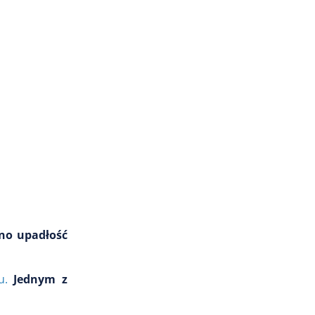
no upadłość
u.
Jednym z