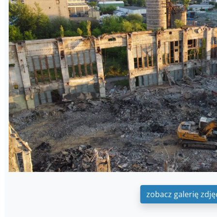
zobacz galerię zdję