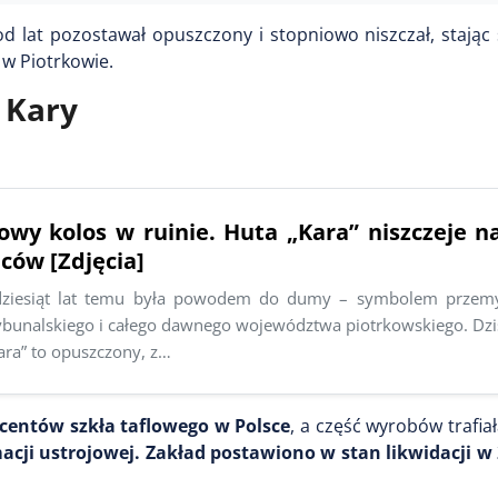
d lat pozostawał opuszczony i stopniowo niszczał, stając
w Piotrkowie.
 Kary
owy kolos w ruinie. Huta „Kara” niszczeje n
ców [Zdjęcia]
adziesiąt lat temu była powodem do dumy – symbolem przemy
ybunalskiego i całego dawnego województwa piotrkowskiego. Dziś
ara” to opuszczony, z…
centów szkła taflowego w Polsce
, a część wyrobów trafia
acji ustrojowej. Zakład postawiono w stan likwidacji w