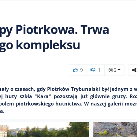
py Piotrkowa. Trwa
go kompleksu
9
1
😢
6
ały o czasach, gdy Piotrków Trybunalski był jednym z 
j huty szkła "Kara" pozostają już głównie gruzy. Roz
olem piotrkowskiego hutnictwa. W naszej galerii moż
a.