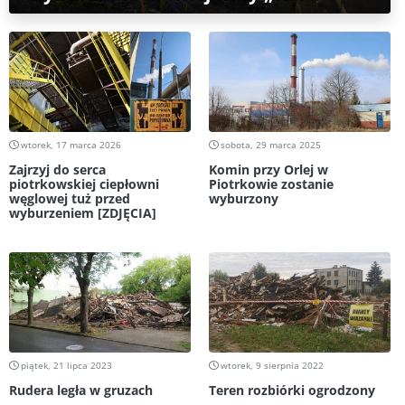
wtorek, 17 marca 2026
sobota, 29 marca 2025
Zajrzyj do serca
Komin przy Orlej w
piotrkowskiej ciepłowni
Piotrkowie zostanie
węglowej tuż przed
wyburzony
wyburzeniem [ZDJĘCIA]
piątek, 21 lipca 2023
wtorek, 9 sierpnia 2022
Rudera legła w gruzach
Teren rozbiórki ogrodzony