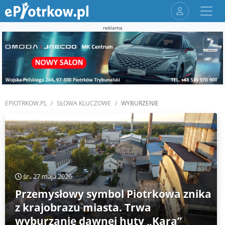
reklama
EPIOTRKOW.PL
SŁOWA KLUCZOWE
WYBURZENIE
śr., 27 maja 2026
Przemysłowy symbol Piotrkowa znika
z krajobrazu miasta. Trwa
wyburzanie dawnej huty „Kara”