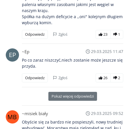
palenia własnymi zasobami jakimi jest węgiel w
naszym kraju.
Spółka na dużym deficycie a ,,oni" kolejnym długiem
wyburzą komin.
Odpowiedz
Zgłoś
23
1
~Ep
29.03.2025 11:47
Po co zaraz niszczyć,niech zostanie może jeszcze się
przyda.
Odpowiedz
Zgłoś
26
2
Pokaż więcej odpowiedzi
~misiek biały
29.03.2025 09:52
Obyście się za bardzo nie pospieszyli, nowy trudniej
wybudować. Mocarstwa mają zielonyład w zad..ku i