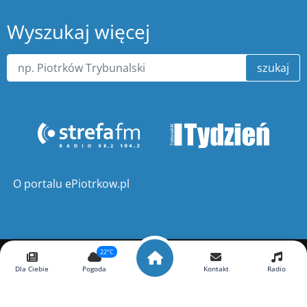
Wyszukaj więcej
szukaj
O portalu ePiotrkow.pl
22°C
Copyright ©
ePiotrkow.pl
. Wszelkie prawa zastrzeżone.
Dla Ciebie
Pogoda
Kontakt
Radio
Wykonanie
xnc.pl