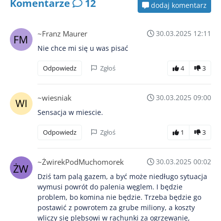
Komentarze
12
dodaj komentarz
~Franz Maurer
30.03.2025 12:11
Nie chce mi się u was pisać
Odpowiedz
Zgłoś
4
3
~wiesniak
30.03.2025 09:00
Sensacja w miescie.
Odpowiedz
Zgłoś
1
3
~ŻwirekPodMuchomorek
30.03.2025 00:02
Dziś tam palą gazem, a być może niedługo sytuacja
wymusi powrót do palenia węglem. I będzie
problem, bo komina nie będzie. Trzeba będzie go
postawić z powrotem za grube miliony, a koszty
wliczy się plebsowi w rachunki za ogrzewanie,