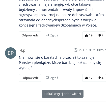
z fedrowania mają energię, wkrótce takową
będziemy za horrendalne kwoty kupować od
agresywnej i pazernej na nasze dobraszwabi, która
otrzymała od obecnychsprzedajnych z wiejskiej
koncesięna fedrowaniew 3kopalniach w Polsce.
Odpowiedz
Zgłoś
19
7
~Ep
29.03.2025 08:57
Nie mówi sie o kosztach a przecież to sa moje i
Państwa pieniądze. Może bardziej opłacało by się
wynająć
Odpowiedz
Zgłoś
17
4
Pokaż więcej odpowiedzi