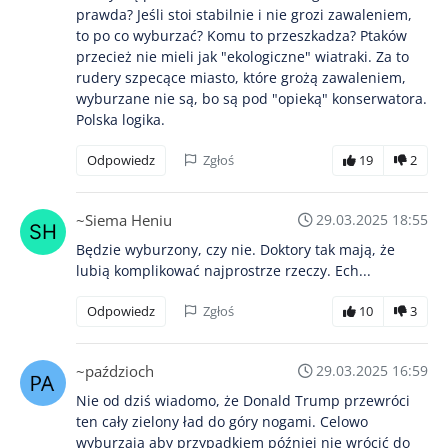
prawda? Jeśli stoi stabilnie i nie grozi zawaleniem,
to po co wyburzać? Komu to przeszkadza? Ptaków
przecież nie mieli jak "ekologiczne" wiatraki. Za to
rudery szpecące miasto, które grożą zawaleniem,
wyburzane nie są, bo są pod "opieką" konserwatora.
Polska logika.
Odpowiedz
Zgłoś
19
2
~Siema Heniu
29.03.2025 18:55
Będzie wyburzony, czy nie. Doktory tak mają, że
lubią komplikować najprostrze rzeczy. Ech...
Odpowiedz
Zgłoś
10
3
~paździoch
29.03.2025 16:59
Nie od dziś wiadomo, że Donald Trump przewróci
ten cały zielony ład do góry nogami. Celowo
wyburzają aby przypadkiem później nie wrócić do