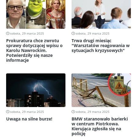
sobota, 29 marca 2025
sobota, 29 marca 2025
Prokuratura chce zwrotu
Trwa drugi miesiąc
sprawy dotyczącej wpisu o
"Warsztatów reagowania w
Karolu Nawrockim.
sytuacjach kryzysowych"
Potwierdziły się nasze
informacje
sobota, 29 marca 2025
sobota, 29 marca 2025
Uwaga na silne burze!
BMW staranowało barierki
w centrum Piotrkowa.
Kierująca zgłosiła się na
policję