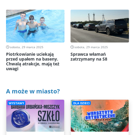
sobota, 29 marca 2025
sobota, 29 marca 2025
Piotrkowianie uciekają
Sprawca włamań
przed upałem na baseny.
zatrzymany na S8
Chwalą atrakcje, mają też
uwagi
A może w miasto?
WYSTAWY
DLA DZIECI