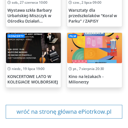
sob., 27 czerwca 10:00
czw., 2 lipca 09:00
Wystawa szkła Barbary
Warsztaty dla
Urbańskiej-Miszczyk w
przedszkolaków "Koral w
Ośrodku Działań
Parku" / ZAPISY
Artystycznych
KONCERTY
FILM
niedz., 19 lipca 19:00
pt., 7 sierpnia 20:30
KONCERTOWE LATO W
Kino na leżakach -
KOLEGIACIE WOLBORSKIEJ
Milionerzy
wróć na stronę główna ePiotrkow.pl