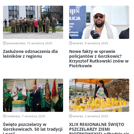
poniedziałek, 15 września 2025
wtorek, 9 września 2025
Zasłużone odznaczenia dla
Nowe fakty w sprawie
leśników z regionu
policjantów z Gorzkowic?
Krzysztof Rutkowski znów w
Piotrkowie
niedziela, 7 września 2025
wtorek, 2 września 2025
Święto pszczelarzy w
XLIX REGIONALNE ŚWIĘTO
Gorzkowicach. 50 lat tradycji
PSZCZELARZY ZIEMI
i pasji
PIOTRKOWSKIEJ odbędzie się