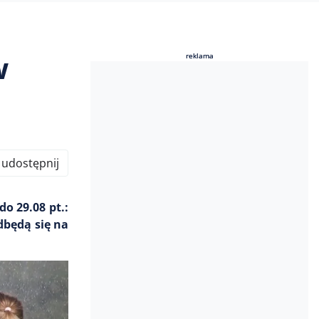
w
reklama
reklama
udostępnij
o 29.08 pt.:
dbędą się na