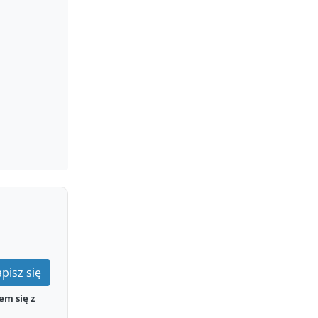
pisz się
em się z