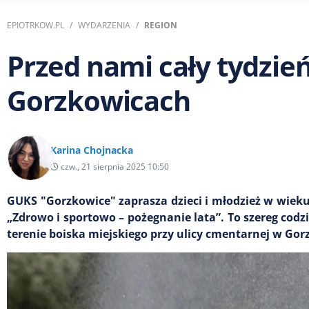
EPIOTRKOW.PL
WYDARZENIA
REGION
Przed nami cały tydzie
Gorzkowicach
Karina Chojnacka
czw., 21 sierpnia 2025 10:50
GUKS "Gorzkowice" zaprasza dzieci i młodzież w wieku 
„Zdrowo i sportowo – pożegnanie lata”. To szereg codz
terenie boiska miejskiego przy ulicy cmentarnej w Go