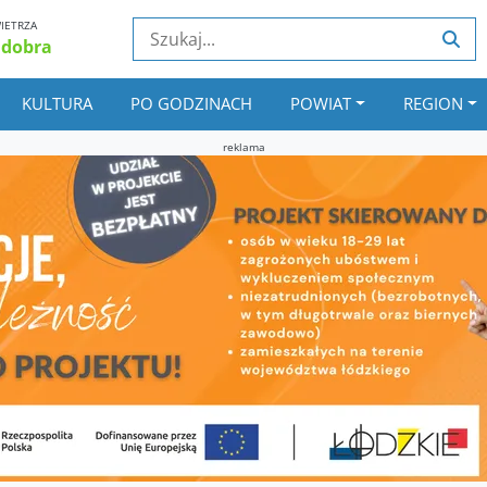
IETRZA
 dobra
KULTURA
PO GODZINACH
POWIAT
REGION
reklama