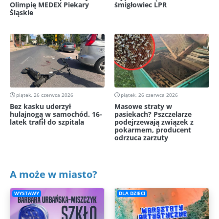
Olimpię MEDEX Piekary
śmigłowiec LPR
Śląskie
piątek, 26 czerwca 2026
piątek, 26 czerwca 2026
Bez kasku uderzył
Masowe straty w
hulajnogą w samochód. 16-
pasiekach? Pszczelarze
latek trafił do szpitala
podejrzewają związek z
pokarmem, producent
odrzuca zarzuty
A może w miasto?
WYSTAWY
DLA DZIECI