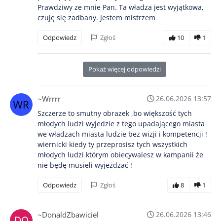
Prawdziwy ze mnie Pan. Ta władza jest wyjątkowa,
czuję się zadbany. Jestem mistrzem
Odpowiedz
Zgłoś
10
1
Pokaż więcej odpowiedzi
~Wrrrr
26.06.2026 13:57
Szczerze to smutny obrazek ,bo większość tych
młodych ludzi wyjedzie z tego upadającego miasta
we władzach miasta ludzie bez wizji i kompetencji !
wiernicki kiedy ty przeprosisz tych wszystkich
młodych ludzi którym obiecywalesz w kampanii że
nie będę musieli wyjeżdżać !
Odpowiedz
Zgłoś
8
1
~DonaldZbawiciel
26.06.2026 13:46