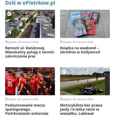
Dziś w ePiotrkow.pl
piątek, 26 czerwca 2026
piątek, 26 czerwca 2026
Remont ul. Kwiatowej.
Książka na weekend –
Mieszkańcy pytają o termin
zbrodnia w Hollywood
zakończenia prac
piątek, 26 czerwca 2026
piątek, 26 czerwca 2026
Podsumowanie meczu
Motocyklista bez prawa
sparingowego.
jazdy i 6-latka ranni w
Piotrkowianin pokonuje
wypadku. Lądował