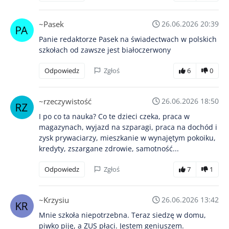
~Pasek
26.06.2026 20:39
Panie redaktorze Pasek na świadectwach w polskich
szkołach od zawsze jest białoczerwony
Odpowiedz
Zgłoś
6
0
~rzeczywistość
26.06.2026 18:50
I po co ta nauka? Co te dzieci czeka, praca w
magazynach, wyjazd na szparagi, praca na dochód i
zysk prywaciarzy, mieszkanie w wynajętym pokoiku,
kredyty, zszargane zdrowie, samotność...
Odpowiedz
Zgłoś
7
1
~Krzysiu
26.06.2026 13:42
Mnie szkoła niepotrzebna. Teraz siedzę w domu,
piwko piję, a ZUS płaci. Jestem geniuszem.