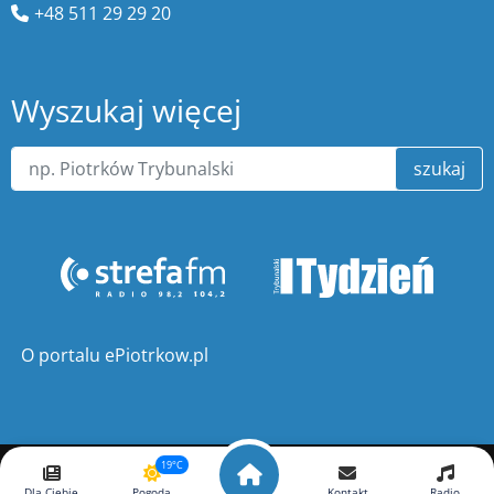
+48 511 29 29 20
Wyszukaj więcej
szukaj
O portalu ePiotrkow.pl
19°C
Copyright ©
ePiotrkow.pl
. Wszelkie prawa zastrzeżone.
Dla Ciebie
Pogoda
Kontakt
Radio