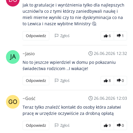
Jak to gratulacje i wyróżnienia tylko dla najlepszych
uczniów?a co z tymi którzy zaniedbywali naukę i
mieli mierne wyniki czy to nie dyskryminacja co na
to Lewica i nasze wybitne Ministry 🤔
Odpowiedz
Zgłoś
6
1
~Jasio
26.06.2026 12:32
No to jeszcze wpierdziel w domu po pokazaniu
świadectwa rodzicom ..I wakacje!
Odpowiedz
Zgłoś
8
0
~Gość
26.06.2026 12:03
Teraz tylko znaleźć kontakt do osoby która załatwi
pracę w urzędzie oczywiście za drobną opłatą
Odpowiedz
Zgłoś
9
0