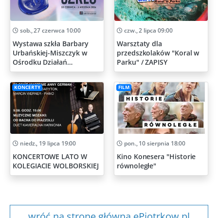
sob., 27 czerwca 10:00
czw., 2 lipca 09:00
Wystawa szkła Barbary
Warsztaty dla
Urbańskiej-Miszczyk w
przedszkolaków "Koral w
Ośrodku Działań
Parku" / ZAPISY
Artystycznych
KONCERTY
FILM
niedz., 19 lipca 19:00
pon., 10 sierpnia 18:00
KONCERTOWE LATO W
Kino Konesera "Historie
KOLEGIACIE WOLBORSKIEJ
równoległe"
wróć na stronę główna ePiotrkow.pl