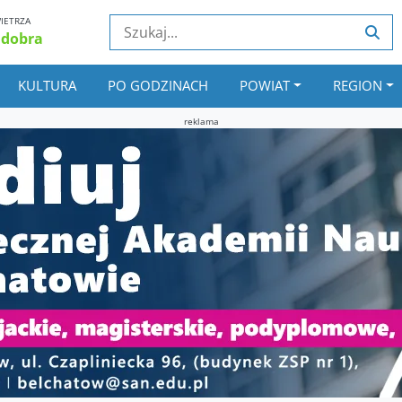
IETRZA
 dobra
KULTURA
PO GODZINACH
POWIAT
REGION
reklama