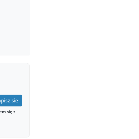
pisz się
em się z