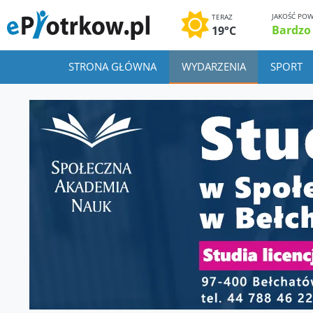
JAKOŚĆ POW
TERAZ
Bardzo
19°C
STRONA GŁÓWNA
WYDARZENIA
SPORT