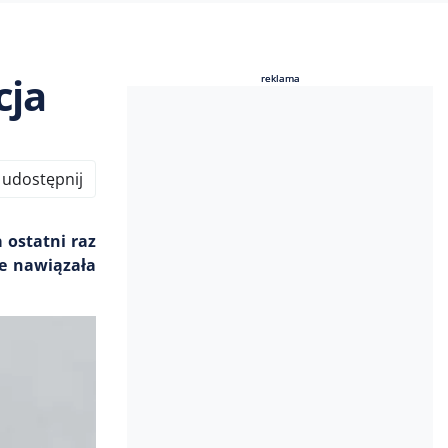
cja
reklama
reklama
udostępnij
 ostatni raz
ie nawiązała