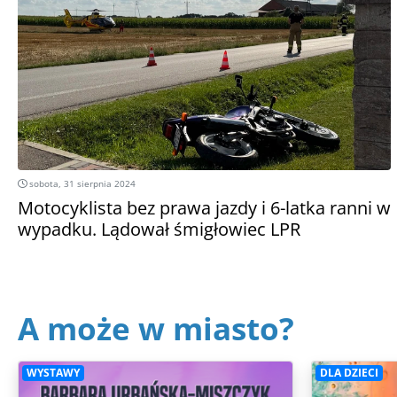
sobota, 31 sierpnia 2024
Motocyklista bez prawa jazdy i 6-latka ranni w
wypadku. Lądował śmigłowiec LPR
A może w miasto?
WYSTAWY
DLA DZIECI