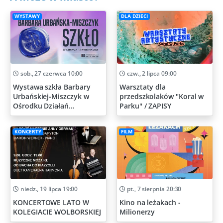
WYSTAWY
DLA DZIECI
sob., 27 czerwca 10:00
czw., 2 lipca 09:00
Wystawa szkła Barbary
Warsztaty dla
Urbańskiej-Miszczyk w
przedszkolaków "Koral w
Ośrodku Działań
Parku" / ZAPISY
Artystycznych
KONCERTY
FILM
niedz., 19 lipca 19:00
pt., 7 sierpnia 20:30
KONCERTOWE LATO W
Kino na leżakach -
KOLEGIACIE WOLBORSKIEJ
Milionerzy