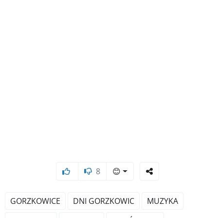
8
😊
GORZKOWICE
DNI GORZKOWIC
MUZYKA