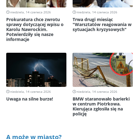
niedziela, 14 czerwca 2026
niedziela, 14 czerwca 2026
Prokuratura chce zwrotu
Trwa drugi miesiąc
sprawy dotyczącej wpisu o
"Warsztatów reagowania w
Karolu Nawrockim.
sytuacjach kryzysowych"
Potwierdziły się nasze
informacje
niedziela, 14 czerwca 2026
niedziela, 14 czerwca 2026
Uwaga na silne burze!
BMW staranowało barierki
w centrum Piotrkowa.
Kierująca zgłosiła się na
policję
A może w miasto?