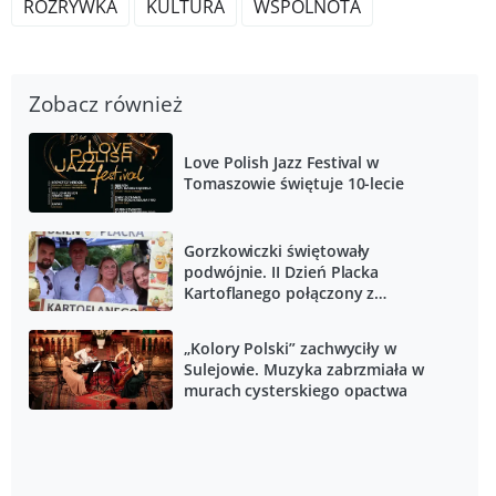
ROZRYWKA
KULTURA
WSPÓLNOTA
Zobacz również
Love Polish Jazz Festival w
Tomaszowie świętuje 10-lecie
Gorzkowiczki świętowały
podwójnie. II Dzień Placka
Kartoflanego połączony z
otwarciem wyremontowanej sali
wiejskiej
„Kolory Polski” zachwyciły w
Sulejowie. Muzyka zabrzmiała w
murach cysterskiego opactwa