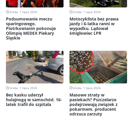
środa, 1 lipca 2026
środa, 1 lipca 2026
Podsumowanie meczu
Motocyklista bez prawa
sparingowego.
jazdy i 6-latka ranni w
Piotrkowianin pokonuje
wypadku. Lądował
Olimpię MEDEX Piekary
śmigłowiec LPR
Śląskie
środa, 1 lipca 2026
środa, 1 lipca 2026
Bez kasku uderzył
Masowe straty w
hulajnogą w samochód. 16-
pasiekach? Pszczelarze
latek trafił do szpitala
podejrzewają związek z
pokarmem, producent
odrzuca zarzuty