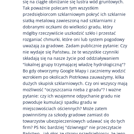
się na ciągłe obniżanie się lustra wód gruntowych.
Tak poważnie polecam tym wszystkim
przedsiębiorcom szklarniowym pokryć ich szklarnie
siatką metalową zawieszoną nad szklarniami z
dobranymi oczkami do wielkości gradu, który
mógłby rzeczywiście uszkodzić szkło i przestać
rozganiać chmurki, które oni lub system pogodowy
uważają za gradowe. Zadam publicznie pytanie: Czy
nie wydaje się Państwu, że te wszystkie czynniki
składają się na nasze życie pod oddziaływaniem
"lokalnej grupy trzymającej władzę hydrologiczną"?
Bo gdy otworzymy Google Mapy i zaczniemy wodzić
wzrokiem po okolicach Piotrkowa zauważymy, kilka
dużych skupisk szklarniowych. Czy oni wszyscy mają
możliwość "oczyszczania nieba z gradu"? I ważne
pytanie: czy ich wzajemne odpychanie gradu nie
powoduje kumulacji spadku gradu w
miejscowościach ościennych? Może zatem
powinniśmy za szkody gradowe zamiast do
towarzystw ubezpieczeniowych udawać się do tych
firm? PS Nic bardziej "dziwnego" nie przeczytacie
Państwo - jak głos ze strony przedsiębiorcy, że jego