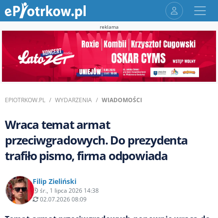
reklama
EPIOTRKOW.PL
WYDARZENIA
WIADOMOŚCI
Wraca temat armat
przeciwgradowych. Do prezydenta
trafiło pismo, firma odpowiada
Filip Zieliński
śr., 1 lipca 2026 14:38
02.07.2026 08:09