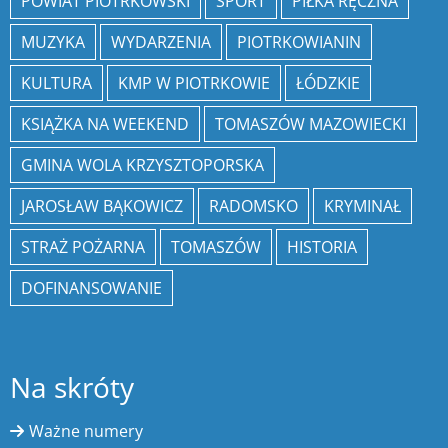
POWIAT PIOTRKOWSKI
SPORT
PIŁKA RĘCZNA
MUZYKA
WYDARZENIA
PIOTRKOWIANIN
KULTURA
KMP W PIOTRKOWIE
ŁÓDZKIE
KSIĄŻKA NA WEEKEND
TOMASZÓW MAZOWIECKI
GMINA WOLA KRZYSZTOPORSKA
JAROSŁAW BĄKOWICZ
RADOMSKO
KRYMINAŁ
STRAŻ POŻARNA
TOMASZÓW
HISTORIA
DOFINANSOWANIE
Na skróty
Ważne numery