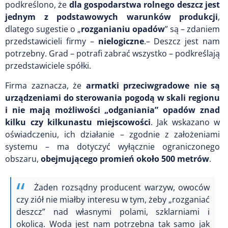
podkreślono, że
dla gospodarstwa rolnego deszcz jest
jednym z podstawowych warunków produkcji
,
dlatego sugestie o „
rozganianiu opadów
” są – zdaniem
przedstawicieli firmy –
nielogiczne
.– Deszcz jest nam
potrzebny. Grad – potrafi zabrać wszystko – podkreślają
przedstawiciele spółki.
Firma zaznacza, że
armatki przeciwgradowe nie są
urządzeniami do sterowania pogodą w skali regionu
i nie mają możliwości „odganiania” opadów znad
kilku czy kilkunastu miejscowości
. Jak wskazano w
oświadczeniu, ich działanie – zgodnie z założeniami
systemu – ma dotyczyć wyłącznie ograniczonego
obszaru,
obejmującego promień około 500 metrów
.
Żaden rozsądny producent warzyw, owoców
czy ziół nie miałby interesu w tym, żeby „rozganiać
deszcz” nad własnymi polami, szklarniami i
okolicą. Woda jest nam potrzebna tak samo jak