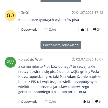
~Gość
01.07.2026 17:42
Komentarze typowych wyborców pisu
Odpowiedz
Zgłoś
11
31
Pokaż więcej odpowiedzi
~pisać do Woli
02.07.2026 13:07
a co ma miasto Piotrków do tego? to raczej takie
rzeczy powinno się pisać do np. wójta gminy Wola
Krzysztoporska, tylko taki Pan Adam Sz. nie napisze
bo on z PIS-u i wójt tez jest wielki, przepotężnym
wielbicielem prezesa Jarosława, pierwszego
generała Antoniego a ostatnio posła Lorka
Odpowiedz
Zgłoś
12
6