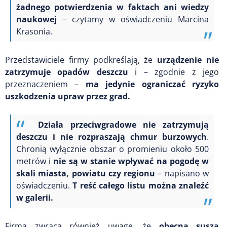
żadnego potwierdzenia w faktach ani wiedzy
naukowej
– czytamy w oświadczeniu Marcina
Krasonia.
Przedstawiciele firmy podkreślają, że
urządzenie nie
zatrzymuje opadów deszczu
i – zgodnie z jego
przeznaczeniem –
ma jedynie ograniczać ryzyko
uszkodzenia upraw przez grad.
Działa przeciwgradowe nie zatrzymują
deszczu i nie rozpraszają chmur burzowych
.
Chronią wyłącznie obszar o promieniu około 500
metrów i
nie są w stanie wpływać na pogodę w
skali miasta, powiatu czy regionu
– napisano w
oświadczeniu.
T
reść całego listu można znaleźć
w galerii.
Firma zwraca również uwagę, że
obecna susza