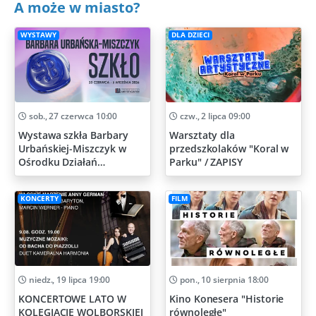
A może w miasto?
WYSTAWY
DLA DZIECI
sob., 27 czerwca 10:00
czw., 2 lipca 09:00
Wystawa szkła Barbary
Warsztaty dla
Urbańskiej-Miszczyk w
przedszkolaków "Koral w
Ośrodku Działań
Parku" / ZAPISY
Artystycznych
KONCERTY
FILM
niedz., 19 lipca 19:00
pon., 10 sierpnia 18:00
KONCERTOWE LATO W
Kino Konesera "Historie
KOLEGIACIE WOLBORSKIEJ
równoległe"