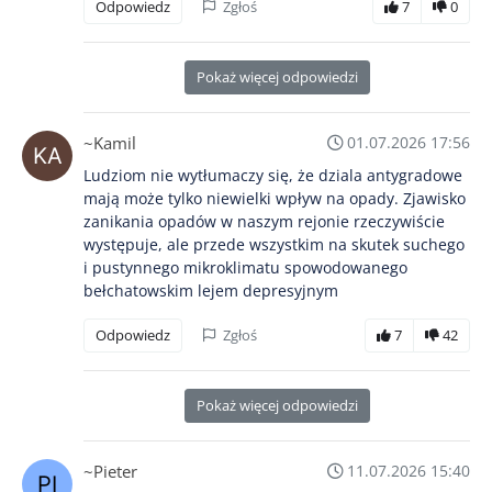
Odpowiedz
Zgłoś
7
0
Pokaż więcej odpowiedzi
~Kamil
01.07.2026 17:56
Ludziom nie wytłumaczy się, że dziala antygradowe
mają może tylko niewielki wpływ na opady. Zjawisko
zanikania opadów w naszym rejonie rzeczywiście
występuje, ale przede wszystkim na skutek suchego
i pustynnego mikroklimatu spowodowanego
bełchatowskim lejem depresyjnym
Odpowiedz
Zgłoś
7
42
Pokaż więcej odpowiedzi
~Pieter
11.07.2026 15:40