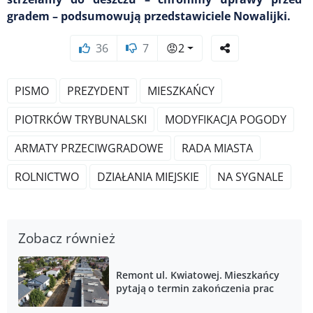
gradem – podsumowują przedstawiciele Nowalijki.
36
7
😡
2
PISMO
PREZYDENT
MIESZKAŃCY
PIOTRKÓW TRYBUNALSKI
MODYFIKACJA POGODY
ARMATY PRZECIWGRADOWE
RADA MIASTA
ROLNICTWO
DZIAŁANIA MIEJSKIE
NA SYGNALE
Zobacz również
Remont ul. Kwiatowej. Mieszkańcy
pytają o termin zakończenia prac