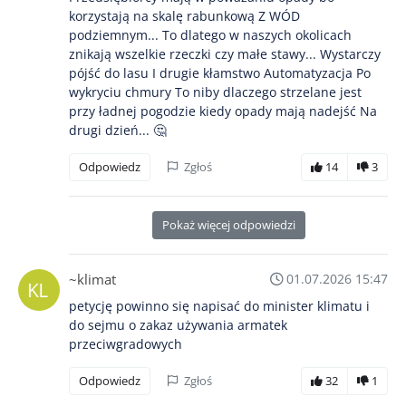
korzystają na skalę rabunkową Z WÓD
podziemnym... To dlatego w naszych okolicach
znikają wszelkie rzeczki czy małe stawy... Wystarczy
pójść do lasu I drugie kłamstwo Automatyzacja Po
wykryciu chmury To niby dlaczego strzelane jest
przy ładnej pogodzie kiedy opady mają nadejść Na
drugi dzień... 🤔
Odpowiedz
Zgłoś
14
3
Pokaż więcej odpowiedzi
~klimat
01.07.2026 15:47
petycję powinno się napisać do minister klimatu i
do sejmu o zakaz używania armatek
przeciwgradowych
Odpowiedz
Zgłoś
32
1