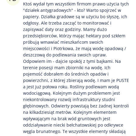
Ktoś wydał tym wszystkim firmom prawo użycia tych
"działek antygradowych" - kto? Warto spojrzeć w
papiery. Działka gradowe są w użyciu bo słyszę, ich
odgłosy. Ale trzeba zacząć to monitorować i
zapisywać daty oraz godziny. Mamy dużo
przedsiębiorców, którzy mając hektary pod szkłem
próbują wmawiać mieszkańcom swoich
miejscowości i Piotrkowa, że mają wodę opadową /
deszczową do podlewania swoich upraw.
Odpowiem im - dajcie spokój z tymi bajkami. Na
terenie posesji mam zbiorniki na wodę. Ich
pojemość dobrałem do średnich opadów i
powierzchni, z której zbierają wodę. I mam je PUSTE
a jest już połowa roku. Rośliny podlewam wodą
wodociągową. Kolejnym dużym problemem jest
niekontrolowany rozwój infrastruktury studni
głębinowych. Odwierty powstają bez żadnej kontroli
na kilkadziesiąt metrów. Kolejnym elementem
wpływającym na brak wód gruntowych jest
oddziaływanie niecki bełchatowskiej po odkrywce
węgla brunatnego. Te wszystkie elementy składają