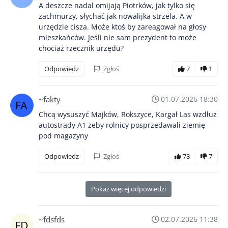
A deszcze nadal omijają Piotrków, jak tylko się
zachmurzy, słychać jak nowalijka strzela. A w
urzędzie cisza. Może ktoś by zareagował na głosy
mieszkańców. Jeśli nie sam prezydent to może
chociaż rzecznik urzędu?
Odpowiedz
Zgłoś
7
1
~fakty
01.07.2026 18:30
Chcą wysuszyć Majków, Rokszyce, Kargał Las wzdłuż
autostrady A1 żeby rolnicy posprzedawali ziemię
pod magazyny
Odpowiedz
Zgłoś
78
7
Pokaż więcej odpowiedzi
~fdsfds
02.07.2026 11:38