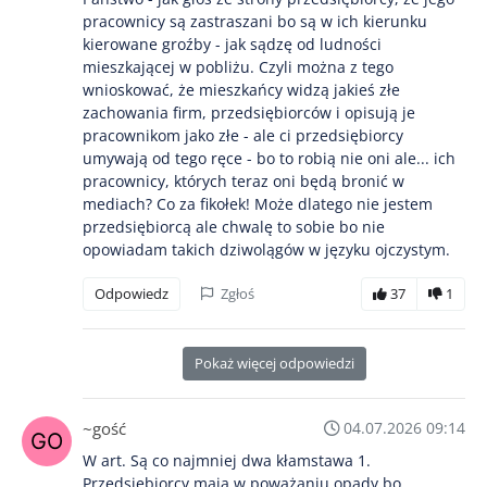
pracownicy są zastraszani bo są w ich kierunku
kierowane groźby - jak sądzę od ludności
mieszkającej w pobliżu. Czyli można z tego
wnioskować, że mieszkańcy widzą jakieś złe
zachowania firm, przedsiębiorców i opisują je
pracownikom jako złe - ale ci przedsiębiorcy
umywają od tego ręce - bo to robią nie oni ale... ich
pracownicy, których teraz oni będą bronić w
mediach? Co za fikołek! Może dlatego nie jestem
przedsiębiorcą ale chwalę to sobie bo nie
opowiadam takich dziwolągów w języku ojczystym.
Odpowiedz
Zgłoś
37
1
Pokaż więcej odpowiedzi
~gość
04.07.2026 09:14
W art. Są co najmniej dwa kłamstawa 1.
Przedsiębiorcy mają w poważaniu opady bo