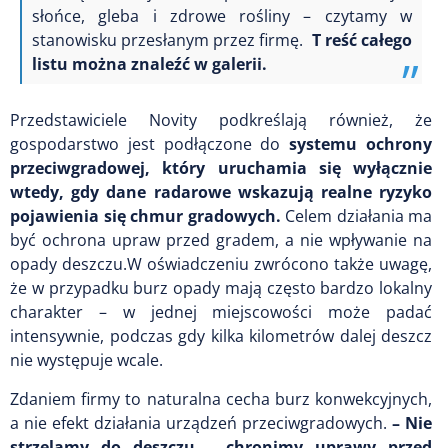
słońce, gleba i zdrowe rośliny – czytamy w
stanowisku przesłanym przez firmę.
T
reść całego
listu można znaleźć w galerii.
Przedstawiciele Novity podkreślają również, że
gospodarstwo jest podłączone do
systemu ochrony
przeciwgradowej, który uruchamia się wyłącznie
wtedy, gdy dane radarowe wskazują realne ryzyko
pojawienia się chmur gradowych.
Celem działania ma
być ochrona upraw przed gradem, a nie wpływanie na
opady deszczu.W oświadczeniu zwrócono także uwagę,
że w przypadku burz opady mają często bardzo lokalny
charakter – w jednej miejscowości może padać
intensywnie, podczas gdy kilka kilometrów dalej deszcz
nie występuje wcale.
Zdaniem firmy to naturalna cecha burz konwekcyjnych,
a nie efekt działania urządzeń przeciwgradowych.
– Nie
strzelamy do deszczu – chronimy uprawy przed