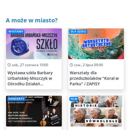
A może w miasto?
WYSTAWY
DLA DZIECI
sob., 27 czerwca 10:00
czw., 2 lipca 09:00
Wystawa szkła Barbary
Warsztaty dla
Urbańskiej-Miszczyk w
przedszkolaków "Koral w
Ośrodku Działań
Parku" / ZAPISY
Artystycznych
KONCERTY
FILM