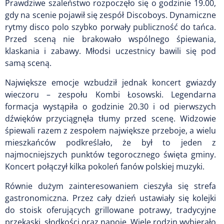
Prawdziwe szaleństwo rozpoczęło się o godzinie 19.00,
gdy na scenie pojawił się zespół Discoboys. Dynamiczne
rytmy disco polo szybko porwały publiczność do tańca.
Przed sceną nie brakowało wspólnego śpiewania,
klaskania i zabawy. Młodsi uczestnicy bawili się pod
samą sceną.
Największe emocje wzbudził jednak koncert gwiazdy
wieczoru – zespołu Kombi Łosowski. Legendarna
formacja wystąpiła o godzinie 20.30 i od pierwszych
dźwięków przyciągnęła tłumy przed scenę. Widzowie
śpiewali razem z zespołem największe przeboje, a wielu
mieszkańców podkreślało, że był to jeden z
najmocniejszych punktów tegorocznego święta gminy.
Koncert połączył kilka pokoleń fanów polskiej muzyki.
Równie dużym zainteresowaniem cieszyła się strefa
gastronomiczna. Przez cały dzień ustawiały się kolejki
do stoisk oferujących grillowane potrawy, tradycyjne
przekąski, słodkości oraz napoje. Wiele rodzin wybierało