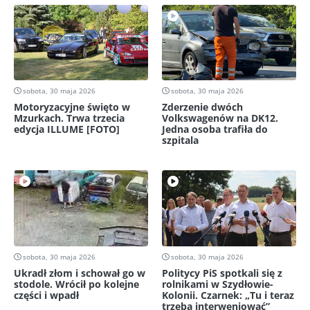
sobota, 30 maja 2026
sobota, 30 maja 2026
Motoryzacyjne święto w
Zderzenie dwóch
Mzurkach. Trwa trzecia
Volkswagenów na DK12.
edycja ILLUME [FOTO]
Jedna osoba trafiła do
szpitala
sobota, 30 maja 2026
sobota, 30 maja 2026
Ukradł złom i schował go w
Politycy PiS spotkali się z
stodole. Wrócił po kolejne
rolnikami w Szydłowie-
części i wpadł
Kolonii. Czarnek: „Tu i teraz
trzeba interweniować”