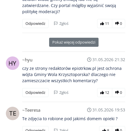
zatwierdzane. Czy portal mógłby wyjaśnić swoją
politykę moderacji?
Odpowiedz
Zgłoś
11
0
Pokaż więcej odpowiedzi
~hyu
31.05.2026 21:32
czy ze strony redaktorów epiotrkow.pl jest ochrona
wójta Gminy Wola Krzysztoporska? dlaczego nie
zamieszczacie wszystkich komentarzy?
Odpowiedz
Zgłoś
12
0
~Teeresa
31.05.2026 19:53
Te zdjęcia to robione pod jakimś domem opieki ?
Odpowiedz
Zgłoś
8
0