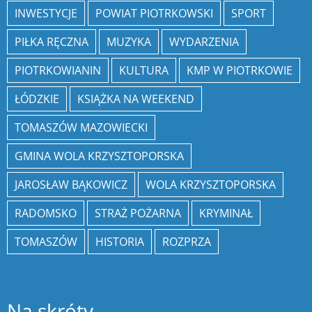
INWESTYCJE
POWIAT PIOTRKOWSKI
SPORT
PIŁKA RĘCZNA
MUZYKA
WYDARZENIA
PIOTRKOWIANIN
KULTURA
KMP W PIOTRKOWIE
ŁÓDZKIE
KSIĄŻKA NA WEEKEND
TOMASZÓW MAZOWIECKI
GMINA WOLA KRZYSZTOPORSKA
JAROSŁAW BĄKOWICZ
WOLA KRZYSZTOPORSKA
RADOMSKO
STRAŻ POŻARNA
KRYMINAŁ
TOMASZÓW
HISTORIA
ROZPRZA
Na skróty