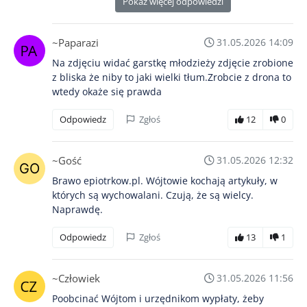
Pokaż więcej odpowiedzi
~Paparazi
31.05.2026 14:09
Na zdjęciu widać garstkę młodzieży zdjęcie zrobione
z bliska że niby to jaki wielki tłum.Zrobcie z drona to
wtedy okaże się prawda
Odpowiedz
Zgłoś
12
0
~Gość
31.05.2026 12:32
Brawo epiotrkow.pl. Wójtowie kochają artykuły, w
których są wychowalani. Czują, że są wielcy.
Naprawdę.
Odpowiedz
Zgłoś
13
1
~Człowiek
31.05.2026 11:56
Poobcinać Wójtom i urzędnikom wypłaty, żeby