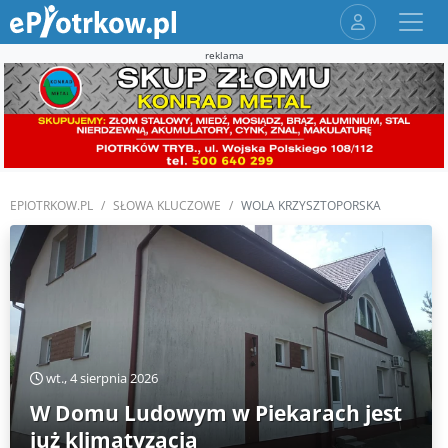
reklama
EPIOTRKOW.PL
SŁOWA KLUCZOWE
WOLA KRZYSZTOPORSKA
wt., 4 sierpnia 2026
W Domu Ludowym w Piekarach jest
już klimatyzacja