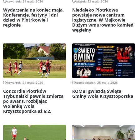
czwartek, 28 maja 2026
piątek, 22 maja 2026
Wydarzenia na koniec maja.
Niedaleko Piotrkowa
Konferencje, festyny i dni
powstaje nowe centrum
dzieci w Piotrkowie i
logistyczne. W Majkowie
regionie
Dużym wmurowano kamień
węgielny
czwartek, 21 maja 2026
poniedziałek, 25 maja 2026
Concordia Piotrków
KOMBI gwiazdą Święta
Trybunalski pewnie zmierza
Gminy Wola Krzysztoporska
po awans, rozbijając
Wolankę Wola
Krzysztoporska aż 6:2.