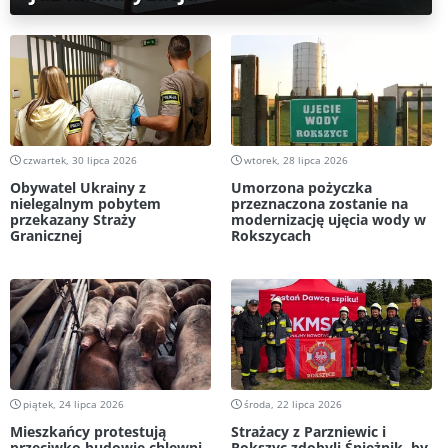
czwartek, 30 lipca 2026
wtorek, 28 lipca 2026
Obywatel Ukrainy z
Umorzona pożyczka
nielegalnym pobytem
przeznaczona zostanie na
przekazany Straży
modernizację ujęcia wody w
Granicznej
Rokszycach
piątek, 24 lipca 2026
środa, 22 lipca 2026
Mieszkańcy protestują
Strażacy z Parzniewic i
przeciwko budowie chlewni.
Rokszyc zdobyli Śnieżnik, by