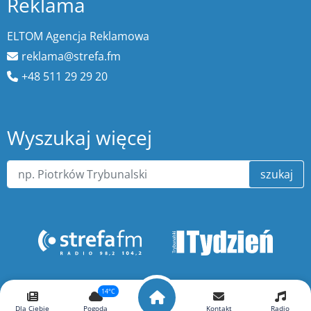
Reklama
ELTOM Agencja Reklamowa
reklama@strefa.fm
+48 511 29 29 20
Wyszukaj więcej
szukaj
O portalu ePiotrkow.pl
14°C
Dla Ciebie
Pogoda
Kontakt
Radio