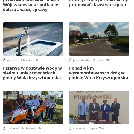
Wójt zapowiada spotkanie i
promować dawstwo szpiku
dalszą analizę sprawy
wtorek, 21 lipca 2026
poniedziałek, 20 lipca 2026
Przerwa w dostawie wody w
Ponad 4 km
siedmiu miejscowościach
wyremontowanych dróg w
gminy Wola Krzysztoporska
gminie Wola Krzysztoporska
czwartek, 16 lipca 2026
czwartek, 9 lipca 2026