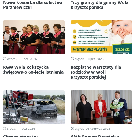
Nowa kosiarka dla sołectwa
Trzy granty dla gminy Wola
Parzniewiczki
Krzysztoporska
wtorek, 7 lipca 2026
piątek, 3 lipca 2026
KGW Wola Rokszycka
Bezpłatne warsztaty dla
świętowało 60-lecie istnienia
rodziców w Woli
Krzysztoporskiej
środa, 1 lipca 2026
piątek, 26 czerwca 2026
Citroen stanął w
Wójt Roman Drozdek z