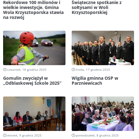
Rekordowe 100 milionów i
Świąteczne spotkanie z
wielkie inwestycje. Gmina
sołtysami w Woli
Wola Krzysztoporska stawia
Krzysztoporskiej
na rozwój
czwartek, 18 grudnia 2025
środa, 17 grudnia 2025
Gomulin zwyciężył w
Wigilia gminna OSP w
„Odblaskowej Szkole 2025”
Parzniewicach
wtorek, 9 grudnia 2025
poniedziałek, 8 grudnia 2025