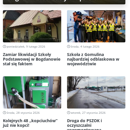
poniedziałek, 9 lutego 2026
środa, 4 lutego 2026
Zamiar likwidacji Szkoły
Szkoła z Gomulina
Podstawowej w Bogdanowie
najbardziej odblaskowa w
stał się faktem
województwie
środa, 28 stycznia 2026
wtorek, 27 stycznia 2026
Kolejnych 48 „kopciuchów”
Droga do PSZOK i
już nie kopci!
oczyszczalni
wyremontowana