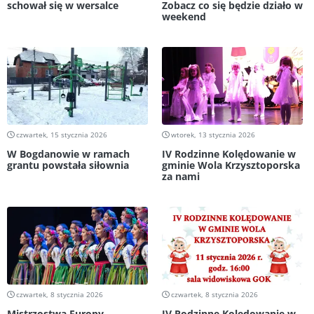
schował się w wersalce
Zobacz co się będzie działo w
weekend
czwartek, 15 stycznia 2026
wtorek, 13 stycznia 2026
W Bogdanowie w ramach
IV Rodzinne Kolędowanie w
grantu powstała siłownia
gminie Wola Krzysztoporska
za nami
czwartek, 8 stycznia 2026
czwartek, 8 stycznia 2026
Mistrzostwa Europy,
IV Rodzinne Kolędowanie w