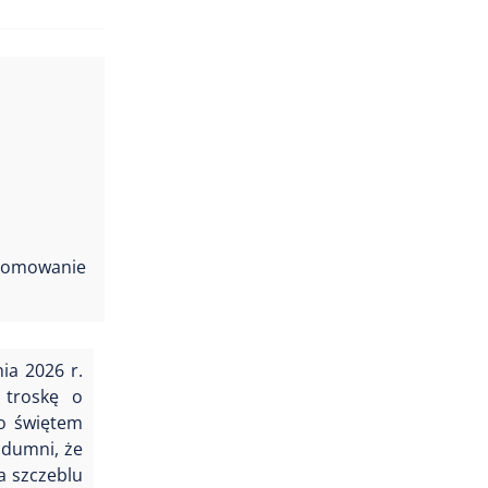
promowanie
ia 2026 r.
 troskę o
ło świętem
 dumni, że
a szczeblu