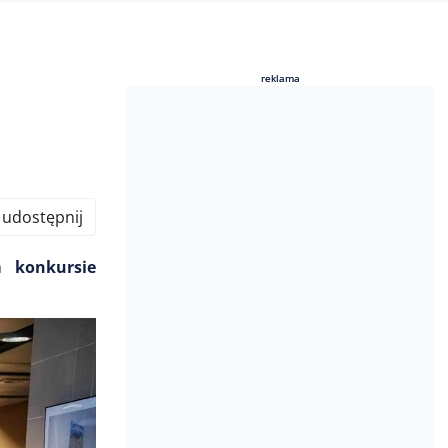
a
reklama
reklama
udostępnij
 konkursie