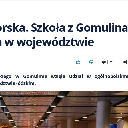
rska. Szkoła z Gomulin
a w województwie
❤️
1
iego w Gomulinie wzięła udział w ogólnopolskim
dztwie łódzkim.