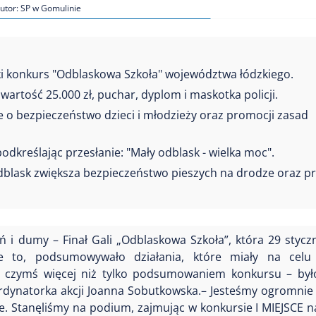
utor: SP w Gomulinie
i konkurs "Odblaskowa Szkoła" województwa łódzkiego.
wartość 25.000 zł, puchar, dyplom i maskotka policji.
o bezpieczeństwo dzieci i młodzieży oraz promocji zasad
dkreślając przesłanie: "Mały odblask - wielka moc".
odblask zwiększa bezpieczeństwo pieszych na drodze oraz 
ń i dumy – Finał Gali „Odblaskowa Szkoła”, która 29 styczn
e to, podsumowywało działania, które miały na celu
ło czymś więcej niż tylko podsumowaniem konkursu – by
ordynatorka akcji Joanna Sobutkowska.– Jesteśmy ogromnie
e. Stanęliśmy na podium, zajmując w konkursie I MIEJSCE n