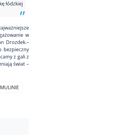
ę łódzkiej
Najważniejsze
ngażowanie w
an Drozdek.–
o bezpieczny
camy z gali z
niają świat –
MULINIE