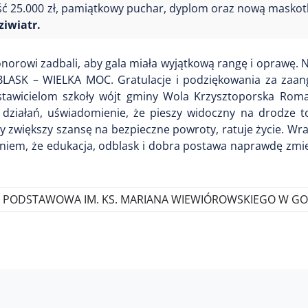
ć 25.000 zł, pamiątkowy puchar, dyplom oraz nową maskotk
iwiatr.
onorowi zadbali, aby gala miała wyjątkową rangę i oprawę. 
DBLASK – WIELKA MOC. Gratulacje i podziękowania za zaa
dstawicielom szkoły wójt gminy Wola Krzysztoporska Rom
działań, uświadomienie, że pieszy widoczny na drodze t
y zwiększy szansę na bezpieczne powroty, ratuje życie. Wra
niem, że edukacja, odblask i dobra postawa naprawdę zmie
 PODSTAWOWA IM. KS. MARIANA WIEWIÓROWSKIEGO W GO