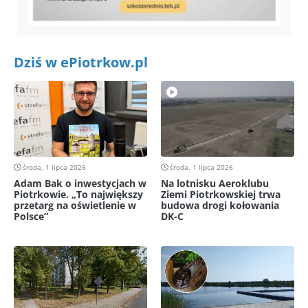
Dziś w ePiotrkow.pl
środa, 1 lipca 2026
środa, 1 lipca 2026
Adam Bak o inwestycjach w
Na lotnisku Aeroklubu
Piotrkowie. „To największy
Ziemi Piotrkowskiej trwa
przetarg na oświetlenie w
budowa drogi kołowania
Polsce”
DK-C