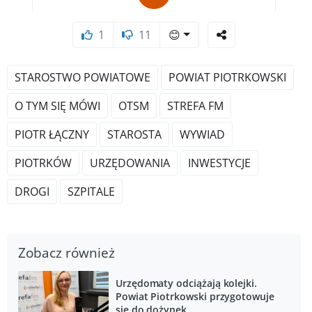
1
11
😊
STAROSTWO POWIATOWE
POWIAT PIOTRKOWSKI
O TYM SIĘ MÓWI
OTSM
STREFA FM
PIOTR ŁĄCZNY
STAROSTA
WYWIAD
PIOTRKÓW
URZĘDOWANIA
INWESTYCJE
DROGI
SZPITALE
Zobacz również
Urzędomaty odciążają kolejki.
Powiat Piotrkowski przygotowuje
się do dożynek