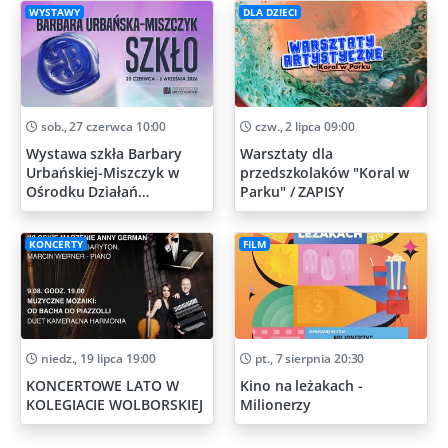
WYSTAWY
DLA DZIECI
sob., 27 czerwca 10:00
czw., 2 lipca 09:00
Wystawa szkła Barbary
Warsztaty dla
Urbańskiej-Miszczyk w
przedszkolaków "Koral w
Ośrodku Działań
Parku" / ZAPISY
Artystycznych
KONCERTY
FILM
niedz., 19 lipca 19:00
pt., 7 sierpnia 20:30
KONCERTOWE LATO W
Kino na leżakach -
KOLEGIACIE WOLBORSKIEJ
Milionerzy