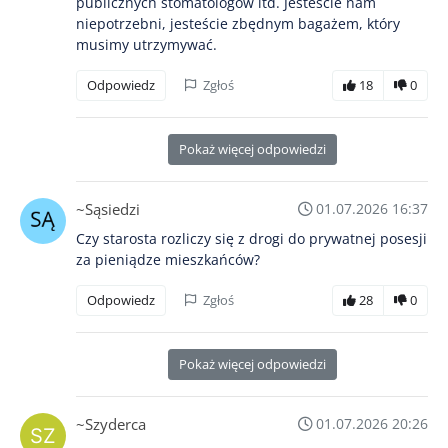
publicznych stomatologów itd. Jesteście nam
niepotrzebni, jesteście zbędnym bagażem, który
musimy utrzymywać.
Odpowiedz
Zgłoś
18
0
Pokaż więcej odpowiedzi
~Sąsiedzi
01.07.2026 16:37
Czy starosta rozliczy się z drogi do prywatnej posesji
za pieniądze mieszkańców?
Odpowiedz
Zgłoś
28
0
Pokaż więcej odpowiedzi
~Szyderca
01.07.2026 20:26