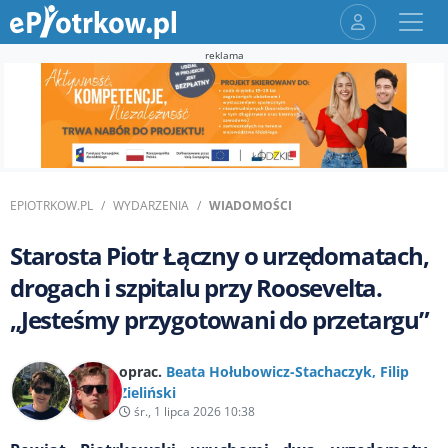
reklama
EPIOTRKOW.PL
WYDARZENIA
WIADOMOŚCI
Starosta Piotr Łączny o urzędomatach,
drogach i szpitalu przy Roosevelta.
„Jesteśmy przygotowani do przetargu”
oprac.
Beata Hołubowicz-Stachaczyk
,
Filip
Zieliński
śr., 1 lipca 2026 10:38