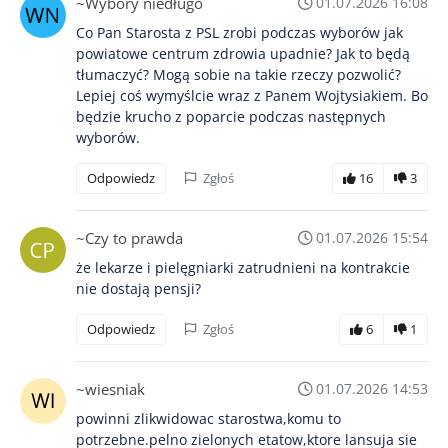
~Wybory niedługo
01.07.2026 16:08
Co Pan Starosta z PSL zrobi podczas wyborów jak
powiatowe centrum zdrowia upadnie? Jak to będą
tłumaczyć? Mogą sobie na takie rzeczy pozwolić?
Lepiej coś wymyślcie wraz z Panem Wojtysiakiem. Bo
będzie krucho z poparcie podczas następnych
wyborów.
Odpowiedz
Zgłoś
16
3
~Czy to prawda
01.07.2026 15:54
że lekarze i pielęgniarki zatrudnieni na kontrakcie
nie dostają pensji?
Odpowiedz
Zgłoś
6
1
~wiesniak
01.07.2026 14:53
powinni zlikwidowac starostwa,komu to
potrzebne.pelno zielonych etatow,ktore lansuja sie