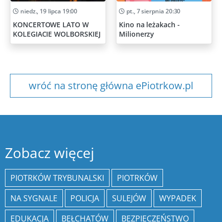
niedz., 19 lipca 19:00
pt., 7 sierpnia 20:30
KONCERTOWE LATO W
Kino na leżakach -
KOLEGIACIE WOLBORSKIEJ
Milionerzy
wróć na stronę główna ePiotrkow.pl
Zobacz więcej
PIOTRKÓW TRYBUNALSKI
PIOTRKÓW
NA SYGNALE
POLICJA
SULEJÓW
WYPADEK
EDUKACJA
BEŁCHATÓW
BEZPIECZEŃSTWO