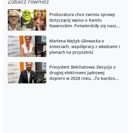
Zobacz również
Prokuratura chce zwrotu sprawy
dotyczącej wpisu o Karolu
Nawrockim. Potwierdziły się nasze
informacje
Marlena Wężyk-Głowacka o
śmieciach, współpracy z władzami i
planach na przyszłość
Prezydent Bełchatowa: Decyzja o
drugiej elektrowni jądrowej
dopiero w 2028 roku. „To bardzo
przykre”