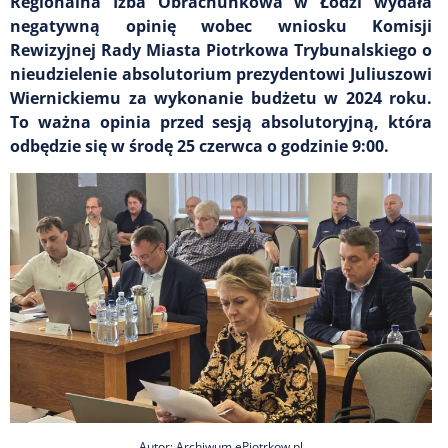
Regionalna Izba Obrachunkowa w Łodzi wydała
negatywną opinię wobec wniosku Komisji
Rewizyjnej Rady Miasta Piotrkowa Trybunalskiego o
nieudzielenie absolutorium prezydentowi Juliuszowi
Wiernickiemu za wykonanie budżetu w 2024 roku.
To ważna opinia przed sesją absolutoryjną, która
odbędzie się w środę 25 czerwca o godzinie 9:00.
Autor: Archiwum ePiotrkow.pl