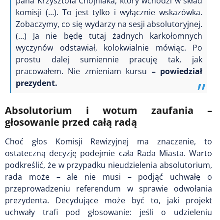
pana Krzysztofa Chojniaka, który wchodzi w skład
komisji (…). To jest tylko i wyłącznie wskazówka.
Zobaczymy, co się wydarzy na sesji absolutoryjnej.
(…) Ja nie będę tutaj żadnych karkołomnych
wyczynów odstawiał, kolokwialnie mówiąc. Po
prostu dalej sumiennie pracuję tak, jak
pracowałem. Nie zmieniam kursu
– powiedział
prezydent.
Absolutorium i wotum zaufania –
głosowanie przed całą radą
Choć głos Komisji Rewizyjnej ma znaczenie, to
ostateczną decyzję podejmie cała Rada Miasta. Warto
podkreślić, że w przypadku
nieudzielenia absolutorium
,
rada może – ale nie musi – podjąć uchwałę o
przeprowadzeniu
referendum w sprawie odwołania
prezydenta
. Decydujące może być to,
jaki projekt
uchwały trafi pod głosowanie
: jeśli o udzieleniu