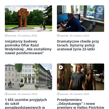
wtorek, 24 czerwca 2025
wtorek, 24 czerwca 2025
Inicjatorzy budowy
Dramatyczne chwile przy
pomnika Ofiar Rzezi
torach. Dyżurny policji
Wołyńskiej: „Nie zostaliśmy
uratował życie 23-latki
nawet poinformowani”
wtorek, 24 czerwca 2025
wtorek, 24 czerwca 2025
1 655 uczniów przyjętych
Przedpremiera
do szkół
„Odzyskanego” i nowe
ponadpodstawowych w
premiery w Helios Piotrków