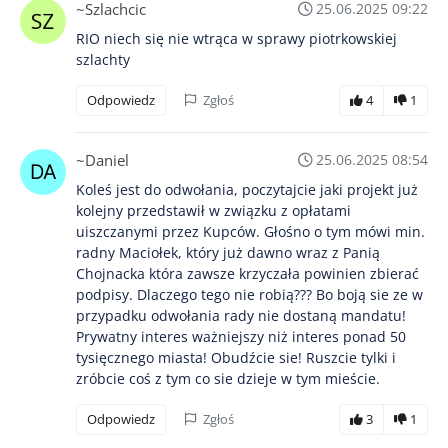
~Szlachcic
25.06.2025 09:22
RIO niech się nie wtrąca w sprawy piotrkowskiej
szlachty
Odpowiedz
Zgłoś
4
1
~Daniel
25.06.2025 08:54
Koleś jest do odwołania, poczytajcie jaki projekt już
kolejny przedstawił w związku z opłatami
uiszczanymi przez Kupców. Głośno o tym mówi min.
radny Maciołek, który już dawno wraz z Panią
Chojnacka która zawsze krzyczała powinien zbierać
podpisy. Dlaczego tego nie robią??? Bo boją sie ze w
przypadku odwołania rady nie dostaną mandatu!
Prywatny interes ważniejszy niż interes ponad 50
tysięcznego miasta! Obudźcie sie! Ruszcie tylki i
zróbcie coś z tym co sie dzieje w tym mieście.
Odpowiedz
Zgłoś
3
1