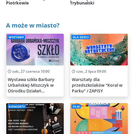
Piotrkowie
Trybunalski
A może w miasto?
WYSTAWY
DLA DZIECI
sob., 27 czerwca 10:00
czw., 2 lipca 09:00
Wystawa szkła Barbary
Warsztaty dla
Urbańskiej-Miszczyk w
przedszkolaków "Koral w
Ośrodku Działań
Parku" / ZAPISY
Artystycznych
KONCERTY
FILM