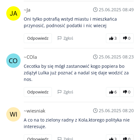
~Ja
25.06.2025 08:49
Oni tylko potrafią wstyd miastu i mieszkańca
przynosić, podnosić podatki i nic wiecej
Odpowiedz
Zgłoś
3
0
~COla
25.06.2025 08:23
Cecotka by się mógł zastanowić kogo popiera bo
zdążył Lulka już poznać a nadal się daje wodzić za
nos.
Odpowiedz
Zgłoś
6
0
~wiesniak
25.06.2025 08:20
A co na to zielony radny z Kola,ktorego polityka nie
interesuje.
Odpowiedz
Zgłoś
3
0