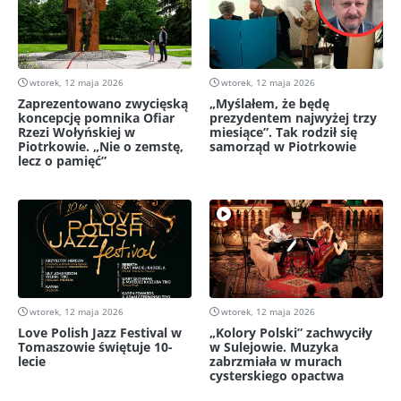
wtorek, 12 maja 2026
wtorek, 12 maja 2026
Zaprezentowano zwycięską
„Myślałem, że będę
koncepcję pomnika Ofiar
prezydentem najwyżej trzy
Rzezi Wołyńskiej w
miesiące”. Tak rodził się
Piotrkowie. „Nie o zemstę,
samorząd w Piotrkowie
lecz o pamięć”
wtorek, 12 maja 2026
wtorek, 12 maja 2026
Love Polish Jazz Festival w
„Kolory Polski” zachwyciły
Tomaszowie świętuje 10-
w Sulejowie. Muzyka
lecie
zabrzmiała w murach
cysterskiego opactwa