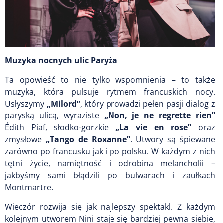
Muzyka nocnych ulic Paryża
Ta opowieść to nie tylko wspomnienia – to także
muzyka, która pulsuje rytmem francuskich nocy.
Usłyszymy
„Milord”
, który prowadzi pełen pasji dialog z
paryską ulicą, wyraziste
„Non, je ne regrette rien”
Édith Piaf, słodko-gorzkie
„La vie en rose”
oraz
zmysłowe
„Tango de Roxanne”
. Utwory są śpiewane
zarówno po francusku jak i po polsku. W każdym z nich
tętni życie, namiętność i odrobina melancholii –
jakbyśmy sami błądzili po bulwarach i zaułkach
Montmartre.
Wieczór rozwija się jak najlepszy spektakl. Z każdym
kolejnym utworem Nini staje się bardziej pewna siebie,