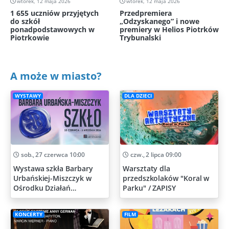
wtorek, 12 maja 2026
wtorek, 12 maja 2026
1 655 uczniów przyjętych
Przedpremiera
do szkół
„Odzyskanego” i nowe
ponadpodstawowych w
premiery w Helios Piotrków
Piotrkowie
Trybunalski
A może w miasto?
WYSTAWY
DLA DZIECI
sob., 27 czerwca 10:00
czw., 2 lipca 09:00
Wystawa szkła Barbary
Warsztaty dla
Urbańskiej-Miszczyk w
przedszkolaków "Koral w
Ośrodku Działań
Parku" / ZAPISY
Artystycznych
KONCERTY
FILM