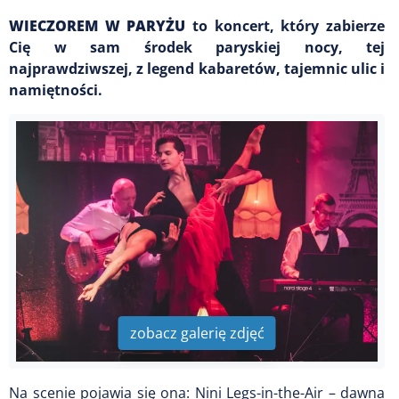
WIECZOREM W PARYŻU
to koncert, który zabierze
Cię w sam środek paryskiej nocy, tej
najprawdziwszej, z legend kabaretów, tajemnic ulic i
namiętności.
zobacz galerię zdjęć
Na scenie pojawia się ona: Nini Legs-in-the-Air – dawna