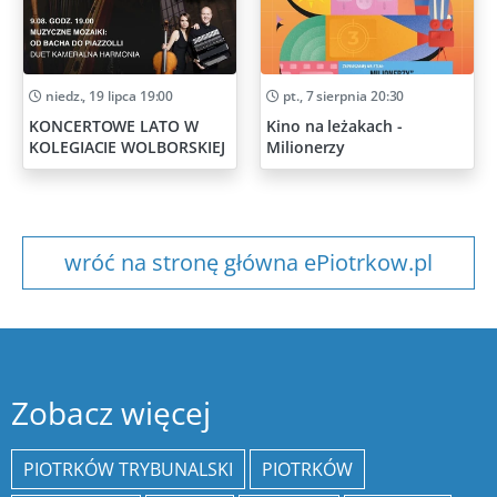
niedz., 19 lipca 19:00
pt., 7 sierpnia 20:30
KONCERTOWE LATO W
Kino na leżakach -
KOLEGIACIE WOLBORSKIEJ
Milionerzy
wróć na stronę główna ePiotrkow.pl
Zobacz więcej
PIOTRKÓW TRYBUNALSKI
PIOTRKÓW