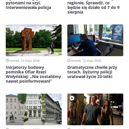
pytonami na szyi.
regionie. Sprawdź, co
Interweniowała policja
będzie się działo od 7 do 9
sierpnia
wtorek, 12 maja 2026
wtorek, 12 maja 2026
Inicjatorzy budowy
Dramatyczne chwile przy
pomnika Ofiar Rzezi
torach. Dyżurny policji
Wołyńskiej: „Nie zostaliśmy
uratował życie 23-latki
nawet poinformowani”