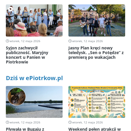
wtorek, 12 maja 2026
wtorek, 12 maja 2026
Syjon zachwycił
Jasny Plan kręci nowy
publiczność. Maryjny
teledysk. „Sen o Potędze” z
koncert u Panien w
premierą po wakacjach
Piotrkowie
Dziś w ePiotrkow.pl
wtorek, 12 maja 2026
wtorek, 12 maja 2026
Pływała w Bugaju z
Weekend pełen atrakcji w