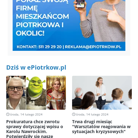
Dziś w ePiotrkow.pl
środa, 14 lutego 2024
środa, 14 lutego 2024
Prokuratura chce zwrotu
Trwa drugi miesiąc
sprawy dotyczącej wpisu o
"Warsztatów reagowania w
Karolu Nawrockim.
sytuacjach kryzysowych"
Potwierdziły się nasze