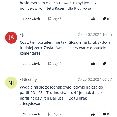
hasło "Sercem dla Piotrkowa", to był jeden z
pomysłów komitetu Razem dla Piotrkowa
Odpowiedz
Zgłoś
0
0
~Ja.
20.02.2024 10:35
Coś z tym portalem nie tak. Głosuję na kciuk w dół a
tu dalej zero. Zastanówcie się czy warto dopuścić
komentarze
Odpowiedz
Zgłoś
0
1
~Niestety
20.02.2024 06:57
Wydaje mi się że jednak dwie jedynki należą do
partii PO i PSL. Trudno stwierdzić jednak do jakiej
partii należy Pan Dariusz ... Bo tu brak
zdecydowania.
Odpowiedz
Zgłoś
0
0