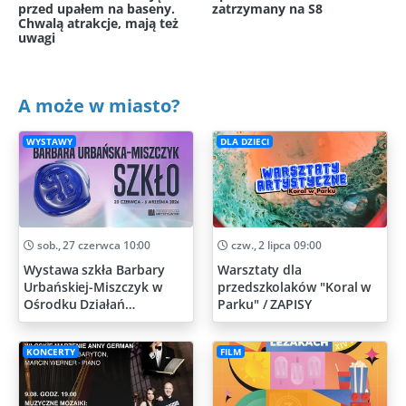
przed upałem na baseny.
zatrzymany na S8
Chwalą atrakcje, mają też
uwagi
A może w miasto?
WYSTAWY
DLA DZIECI
sob., 27 czerwca 10:00
czw., 2 lipca 09:00
Wystawa szkła Barbary
Warsztaty dla
Urbańskiej-Miszczyk w
przedszkolaków "Koral w
Ośrodku Działań
Parku" / ZAPISY
Artystycznych
KONCERTY
FILM