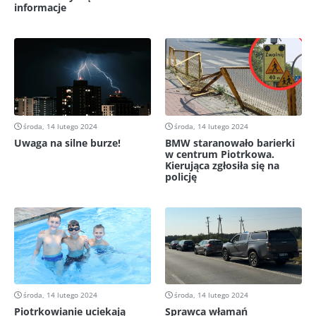
informacje
środa, 14 lutego 2024
środa, 14 lutego 2024
Uwaga na silne burze!
BMW staranowało barierki
w centrum Piotrkowa.
Kierująca zgłosiła się na
policję
środa, 14 lutego 2024
środa, 14 lutego 2024
Piotrkowianie uciekają
Sprawca włamań