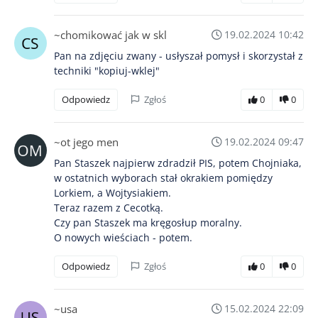
~chomikować jak w skl
19.02.2024 10:42
Pan na zdjęciu zwany - usłyszał pomysł i skorzystał z
techniki "kopiuj-wklej"
Odpowiedz
Zgłoś
0
0
~ot jego men
19.02.2024 09:47
Pan Staszek najpierw zdradził PIS, potem Chojniaka,
w ostatnich wyborach stał okrakiem pomiędzy
Lorkiem, a Wojtysiakiem.
Teraz razem z Cecotką.
Czy pan Staszek ma kręgosłup moralny.
O nowych wieściach - potem.
Odpowiedz
Zgłoś
0
0
~usa
15.02.2024 22:09