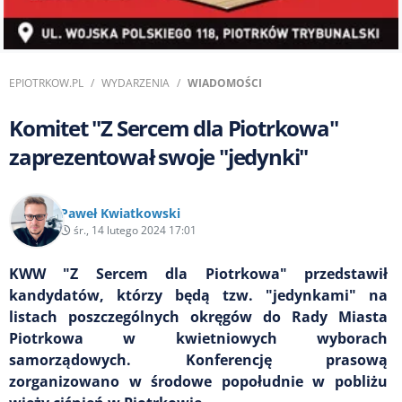
EPIOTRKOW.PL
WYDARZENIA
WIADOMOŚCI
Komitet "Z Sercem dla Piotrkowa"
zaprezentował swoje "jedynki"
Paweł Kwiatkowski
śr., 14 lutego 2024 17:01
KWW "Z Sercem dla Piotrkowa" przedstawił
kandydatów, którzy będą tzw. "jedynkami" na
listach poszczególnych okręgów do Rady Miasta
Piotrkowa w kwietniowych wyborach
samorządowych. Konferencję prasową
zorganizowano w środowe popołudnie w pobliżu