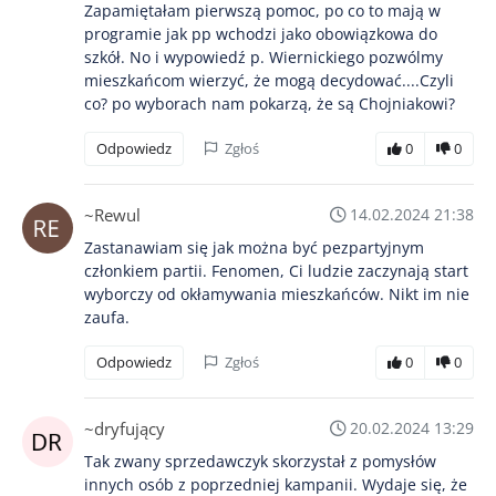
Zapamiętałam pierwszą pomoc, po co to mają w
programie jak pp wchodzi jako obowiązkowa do
szkół. No i wypowiedź p. Wiernickiego pozwólmy
mieszkańcom wierzyć, że mogą decydować....Czyli
co? po wyborach nam pokarzą, że są Chojniakowi?
Odpowiedz
Zgłoś
0
0
~Rewul
14.02.2024 21:38
Zastanawiam się jak można być pezpartyjnym
członkiem partii. Fenomen, Ci ludzie zaczynają start
wyborczy od okłamywania mieszkańców. Nikt im nie
zaufa.
Odpowiedz
Zgłoś
0
0
~dryfujący
20.02.2024 13:29
Tak zwany sprzedawczyk skorzystał z pomysłów
innych osób z poprzedniej kampanii. Wydaje się, że