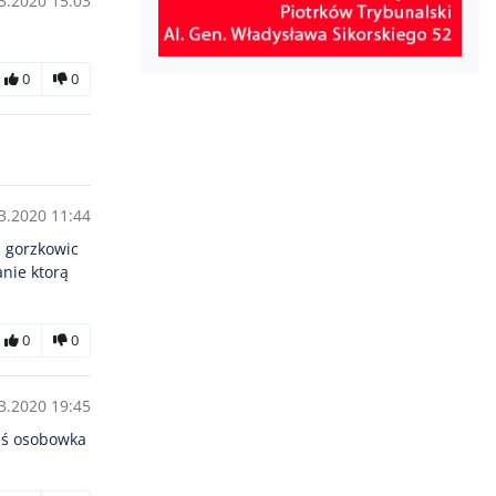
3.2020 15:03
0
0
3.2020 11:44
z gorzkowic
anie ktorą
0
0
3.2020 19:45
kąś osobowka