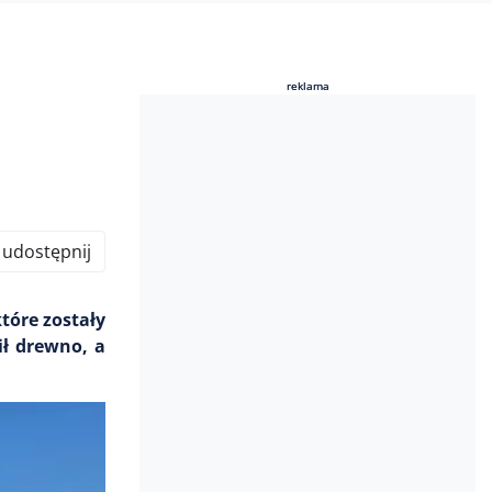
reklama
reklama
udostępnij
tóre zostały
ił drewno, a