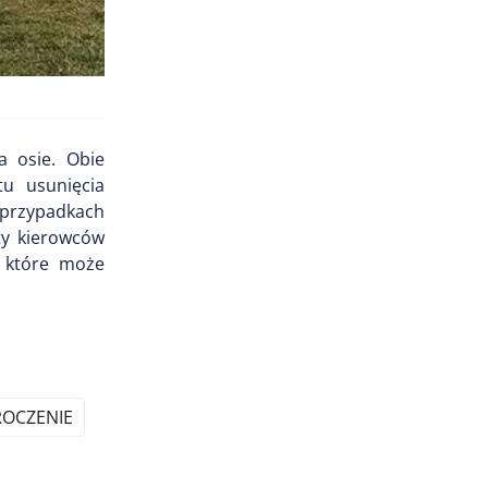
a osie. Obie
tu usunięcia
u przypadkach
ty kierowców
, które może
ROCZENIE