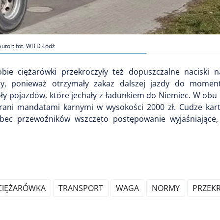
Autor: fot. WITD Łódź
bie ciężarówki przekroczyły też dopuszczalne naciski n
ony, ponieważ otrzymały zakaz dalszej jazdy do momen
oły pojazdów, które jechały z ładunkiem do Niemiec. W ob
karani mandatami karnymi w wysokości 2000 zł. Cudze kar
obec przewoźników wszczęto postępowanie wyjaśniające
CIĘŻARÓWKA
TRANSPORT
WAGA
NORMY
PRZEK