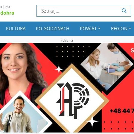
IETRZA
 dobra
KULTURA
PO GODZINACH
POWIAT
REGION
reklama