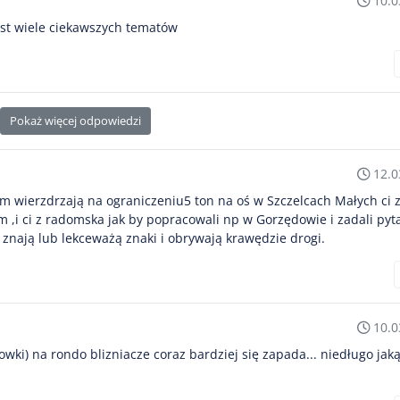
10.0
jest wiele ciekawszych tematów
Pokaż więcej odpowiedzi
12.0
wem wierzdrzają na ograniczeniu5 ton na oś w Szczelcach Małych ci 
 ,i ci z radomska jak by popracowali np w Gorzędowie i zadali pyt
znają lub lekceważą znaki i obrywają krawędzie drogi.
10.0
owki) na rondo blizniacze coraz bardziej się zapada... niedługo ja