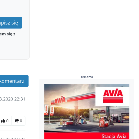
pisz się
em się z
reklama
komentarz
3.2020 22:31
0
0