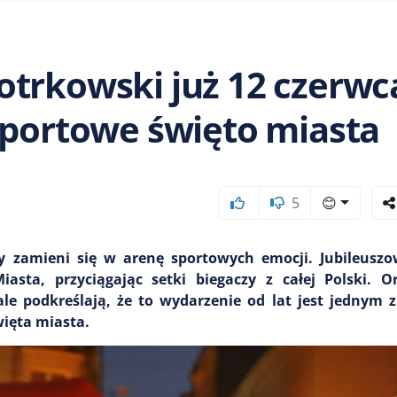
trkowski już 12 czerwc
sportowe święto miasta
5
😊
jny zamieni się w arenę sportowych emocji. Jubileusz
asta, przyciągając setki biegaczy z całej Polski. Or
e podkreślają, że to wydarzenie od lat jest jednym z
ięta miasta.