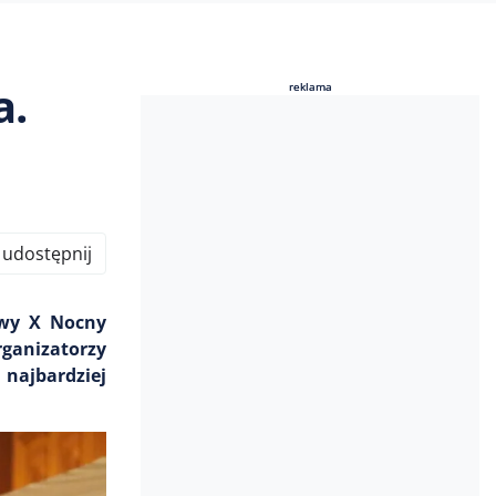
a.
reklama
reklama
udostępnij
owy X Nocny
ganizatorzy
 najbardziej