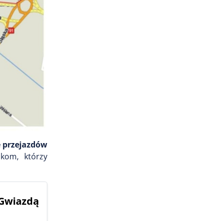
e przejazdów
kom, którzy
Gwiazdą