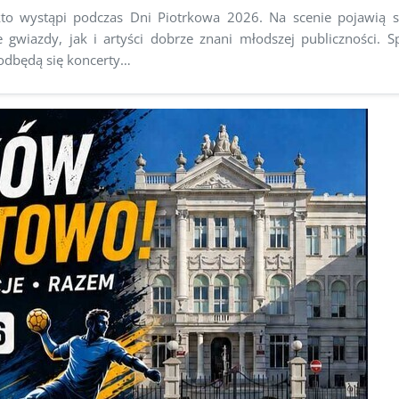
to wystąpi podczas Dni Piotrkowa 2026. Na scenie pojawią 
e gwiazdy, jak i artyści dobrze znani młodszej publiczności. S
 odbędą się koncerty…