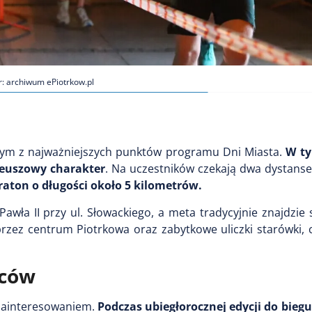
r: archiwum ePiotrkow.pl
dnym z najważniejszych punktów programu Dni Miasta.
W ty
ileuszowy charakter
. Na uczestników czekają dwa dystans
raton o długości około 5 kilometrów.
awła II przy ul. Słowackiego, a meta tradycyjnie znajdzi
zez centrum Piotrkowa oraz zabytkowe uliczki starówki, c
iców
zainteresowaniem.
Podczas ubiegłorocznej edycji do biegu