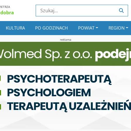
IETRZA
 dobra
KULTURA
PO GODZINACH
POWIAT
REGION
reklama