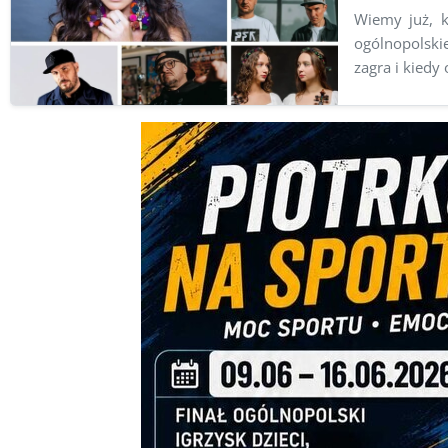
Wiemy już, k
ogólnopolski
zagra i kiedy