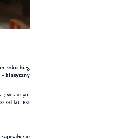
m roku bieg
e –
klasyczny
e się w samym
o od lat jest
 zapisało się