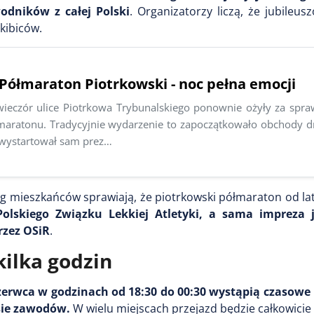
odników z całej Polski
. Organizatorzy liczą, że jubileu
 kibiców.
Półmaraton Piotrkowski - noc pełna emocji
ieczór ulice Piotrkowa Trybunalskiego ponownie ożyły za spraw
aratonu. Tradycyjnie wydarzenie to zapoczątkowało obchody dn
wystartował sam prez…
g mieszkańców sprawiają, że piotrkowski półmaraton od lat
Polskiego Związku Lekkiej Atletyki, a sama impreza j
rzez OSiR
.
kilka godzin
zerwca w godzinach od 18:30 do 00:30 wystąpią czasowe
asie zawodów.
W wielu miejscach przejazd będzie całkowicie