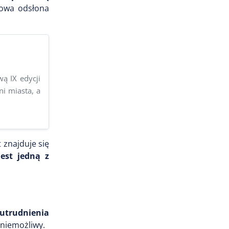
szowa odsłona
ą IX edycji
i miasta, a
 znajduje się
est jedną z
 utrudnienia
 niemożliwy.