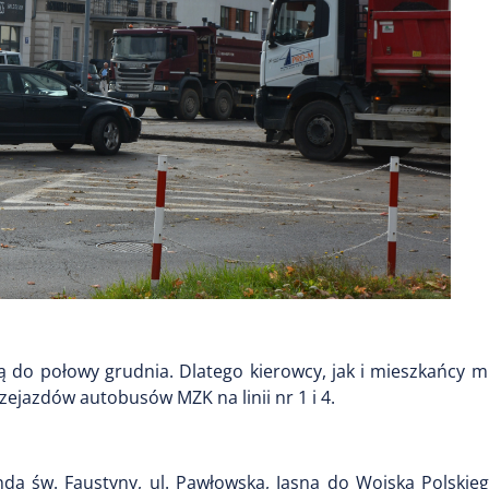
 do połowy grudnia. Dlatego kierowcy, jak i mieszkańcy m
rzejazdów autobusów MZK na linii nr 1 i 4.
nda św. Faustyny, ul. Pawłowską, Jasną do Wojska Polskieg