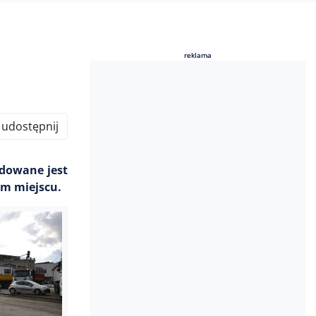
reklama
reklama
udostępnij
odowane jest
ym miejscu.