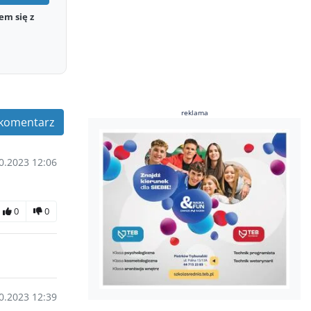
em się z
reklama
komentarz
0.2023 12:06
0
0
0.2023 12:39