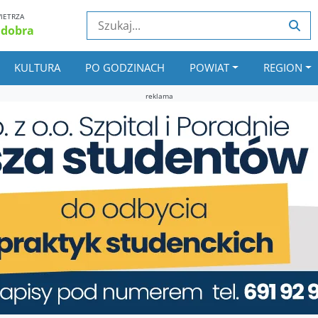
IETRZA
 dobra
KULTURA
PO GODZINACH
POWIAT
REGION
reklama