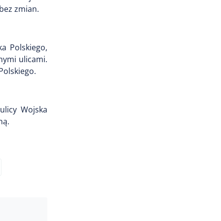
 bez zmian.
a Polskiego,
ymi ulicami.
Polskiego.
ulicy Wojska
ną.