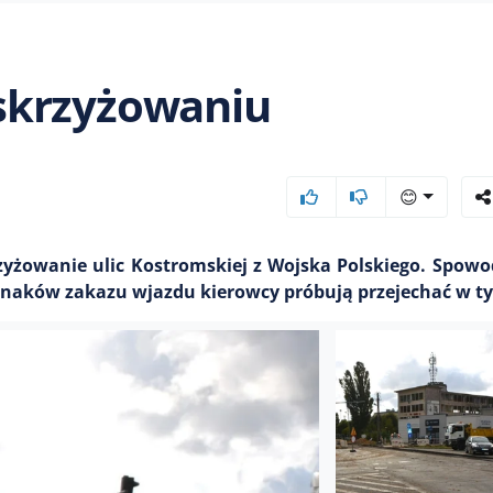
skrzyżowaniu
😊
zyżowanie ulic Kostromskiej z Wojska Polskiego. Spow
naków zakazu wjazdu kierowcy próbują przejechać w t