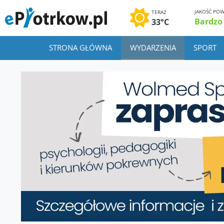
JAKOŚĆ POW
TERAZ
Bardzo
33°C
STRONA GŁÓWNA
WYDARZENIA
SPORT