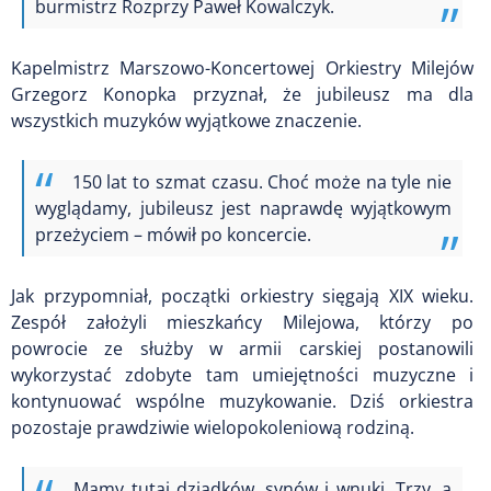
burmistrz Rozprzy Paweł Kowalczyk.
Kapelmistrz Marszowo-Koncertowej Orkiestry Milejów
Grzegorz Konopka przyznał, że jubileusz ma dla
wszystkich muzyków wyjątkowe znaczenie.
150 lat to szmat czasu. Choć może na tyle nie
wyglądamy, jubileusz jest naprawdę wyjątkowym
przeżyciem – mówił po koncercie.
Jak przypomniał, początki orkiestry sięgają XIX wieku.
Zespół założyli mieszkańcy Milejowa, którzy po
powrocie ze służby w armii carskiej postanowili
wykorzystać zdobyte tam umiejętności muzyczne i
kontynuować wspólne muzykowanie. Dziś orkiestra
pozostaje prawdziwie wielopokoleniową rodziną.
Mamy tutaj dziadków, synów i wnuki. Trzy, a