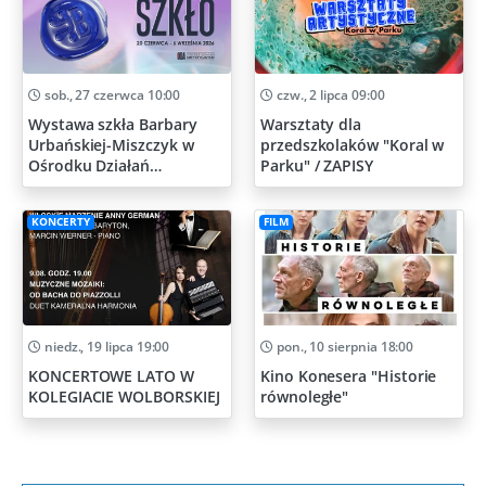
sob., 27 czerwca 10:00
czw., 2 lipca 09:00
Wystawa szkła Barbary
Warsztaty dla
Urbańskiej-Miszczyk w
przedszkolaków "Koral w
Ośrodku Działań
Parku" / ZAPISY
Artystycznych
KONCERTY
FILM
niedz., 19 lipca 19:00
pon., 10 sierpnia 18:00
KONCERTOWE LATO W
Kino Konesera "Historie
KOLEGIACIE WOLBORSKIEJ
równoległe"