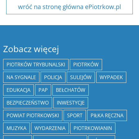
wróć na stronę główna ePiotrkow.pl
Zobacz więcej
PIOTRKÓW TRYBUNALSKI
PIOTRKÓW
NA SYGNALE
POLICJA
SULEJÓW
WYPADEK
EDUKACJA
PAP
BEŁCHATÓW
BEZPIECZEŃSTWO
INWESTYCJE
POWIAT PIOTRKOWSKI
SPORT
PIŁKA RĘCZNA
MUZYKA
WYDARZENIA
PIOTRKOWIANIN