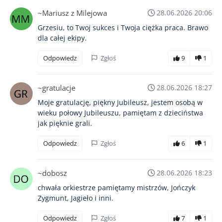
~Mariusz z Milejowa
28.06.2026 20:06
Grzesiu, to Twoj sukces i Twoja ciężka praca. Brawo
dla całej ekipy.
Odpowiedz
Zgłoś
9
1
~gratulacje
28.06.2026 18:27
Moje gratulację, piękny Jubileusz, jestem osobą w
wieku połowy Jubileuszu, pamiętam z dzieciństwa
jak pięknie grali.
Odpowiedz
Zgłoś
6
1
~dobosz
28.06.2026 18:23
chwała orkiestrze pamiętamy mistrzów, Jończyk
Zygmunt, Jagieło i inni.
Odpowiedz
Zgłoś
7
1