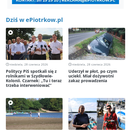
Dziś w ePiotrkow.pl
niedziela, 28 czerwca 2026
niedziela, 28 czerwca 2026
Politycy PiS spotkali się z
Uderzył w płot, po czym
rolnikami w Szydłowie-
uciekł. Miał dożywotni
Kolonii. Czarnek: „Tu i teraz
zakaz prowadzenia
trzeba interweniować”