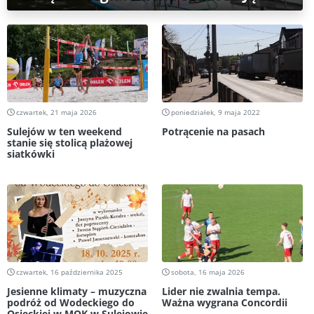
czwartek, 21 maja 2026
poniedziałek, 9 maja 2022
Sulejów w ten weekend
Potrącenie na pasach
stanie się stolicą plażowej
siatkówki
czwartek, 16 października 2025
sobota, 16 maja 2026
Jesienne klimaty – muzyczna
Lider nie zwalnia tempa.
podróż od Wodeckiego do
Ważna wygrana Concordii
Osieckiej w MOK w Sulejowie