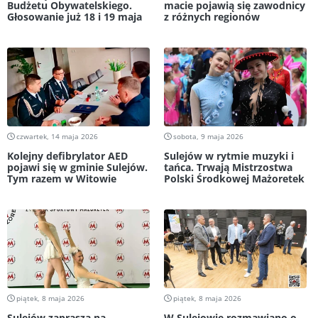
Budżetu Obywatelskiego.
macie pojawią się zawodnicy
Głosowanie już 18 i 19 maja
z różnych regionów
czwartek, 14 maja 2026
sobota, 9 maja 2026
Kolejny defibrylator AED
Sulejów w rytmie muzyki i
pojawi się w gminie Sulejów.
tańca. Trwają Mistrzostwa
Tym razem w Witowie
Polski Środkowej Mażoretek
piątek, 8 maja 2026
piątek, 8 maja 2026
Sulejów zaprasza na
W Sulejowie rozmawiano o