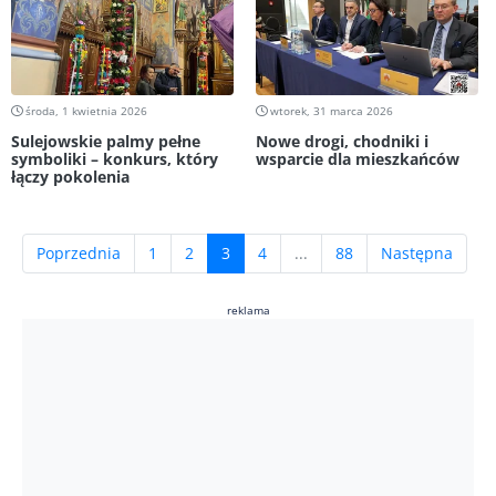
środa, 1 kwietnia 2026
wtorek, 31 marca 2026
Sulejowskie palmy pełne
Nowe drogi, chodniki i
symboliki – konkurs, który
wsparcie dla mieszkańców
łączy pokolenia
(current)
Poprzednia
1
2
3
4
...
88
Następna
reklama