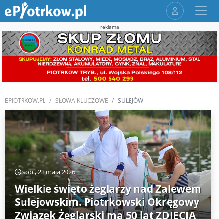
reklama
EPIOTRKOW.PL
SŁOWA KLUCZOWE
SULEJÓW
sob., 23 maja 2026
Wielkie święto żeglarzy nad Zalewem
Sulejowskim. Piotrkowski Okręgowy
Związek Żeglarski ma 50 lat ZDJĘCIA