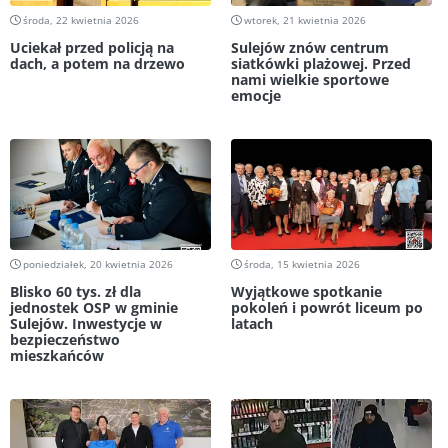
środa, 22 kwietnia 2026
wtorek, 21 kwietnia 2026
Uciekał przed policją na
Sulejów znów centrum
dach, a potem na drzewo
siatkówki plażowej. Przed
nami wielkie sportowe
emocje
poniedziałek, 20 kwietnia 2026
środa, 15 kwietnia 2026
Blisko 60 tys. zł dla
Wyjątkowe spotkanie
jednostek OSP w gminie
pokoleń i powrót liceum po
Sulejów. Inwestycje w
latach
bezpieczeństwo
mieszkańców