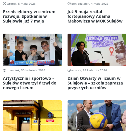
wtorek, 5 maja 2026
poniedziałek, 4 maja 2026
Przedsiębiorcy w centrum
Już 9 maja recital
rozwoju. Spotkanie w
fortepianowy Adama
Sulejowie już 7 maja
Makowicza w MOK Sulejów
czwartek, 30 kwietnia 2026
wtorek, 28 kwietnia 2026
Artystycznie i sportowo –
Dzień Otwarty w liceum w
Sulejów otworzył drzwi do
Sulejowie – szkoła zaprasza
nowego liceum
przyszłych uczniów