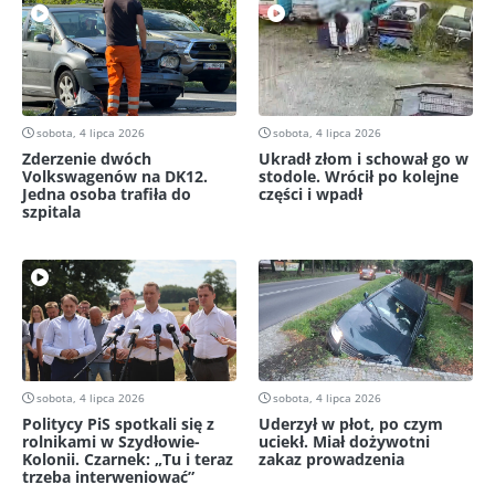
sobota, 4 lipca 2026
sobota, 4 lipca 2026
Zderzenie dwóch
Ukradł złom i schował go w
Volkswagenów na DK12.
stodole. Wrócił po kolejne
Jedna osoba trafiła do
części i wpadł
szpitala
sobota, 4 lipca 2026
sobota, 4 lipca 2026
Politycy PiS spotkali się z
Uderzył w płot, po czym
rolnikami w Szydłowie-
uciekł. Miał dożywotni
Kolonii. Czarnek: „Tu i teraz
zakaz prowadzenia
trzeba interweniować”