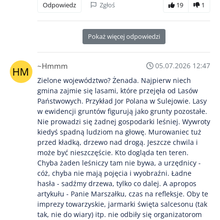
Odpowiedz
Zgłoś
19
1
Pokaż więcej odpowiedzi
~Hmmm
05.07.2026 12:47
Zielone województwo? Żenada. Najpierw niech
gmina zajmie się lasami, które przejęła od Lasów
Państwowych. Przykład Jor Polana w Sulejowie. Lasy
w ewidencji gruntów figurują jako grunty pozostałe.
Nie prowadzi się żadnej gospodarki leśniej. Wywroty
kiedyś spadną ludziom na głowę. Murowaniec tuż
przed kładką, drzewo nad drogą. Jeszcze chwila i
może być nieszczęście. Kto dogląda ten teren.
Chyba żaden leśniczy tam nie bywa, a urzędnicy -
cóż, chyba nie mają pojęcia i wyobraźni. Ładne
hasła - sadźmy drzewa, tylko co dalej. A apropos
artykułu - Panie Marszałku, czas na refleksje. Oby te
imprezy towarzyskie, jarmarki święta salcesonu (tak
tak, nie do wiary) itp. nie odbiły się organizatorom