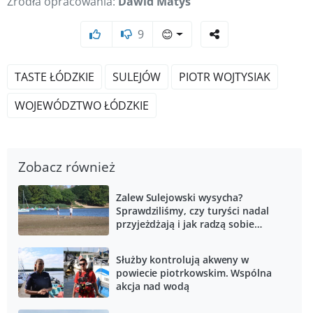
Źródła opracowania:
Dawid Matys
9
😊
TASTE ŁÓDZKIE
SULEJÓW
PIOTR WOJTYSIAK
WOJEWÓDZTWO ŁÓDZKIE
Zobacz również
Zalew Sulejowski wysycha?
Sprawdziliśmy, czy turyści nadal
przyjeżdżają i jak radzą sobie
przedsiębiorcy
Służby kontrolują akweny w
powiecie piotrkowskim. Wspólna
akcja nad wodą