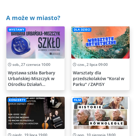
A może w miasto?
WYSTAWY
DLA DZIECI
sob., 27 czerwca 10:00
czw., 2 lipca 09:00
Wystawa szkła Barbary
Warsztaty dla
Urbańskiej-Miszczyk w
przedszkolaków "Koral w
Ośrodku Działań
Parku" / ZAPISY
Artystycznych
KONCERTY
FILM
niedz., 19 lipca 19:00
pon., 10 sierpnia 18:00