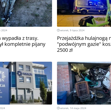
a 2024
wtorek, 9 lipca 2024
 wypadła z trasy.
Przejażdżka hulajnogą 
ył kompletnie pijany
"podwójnym gazie" kos
2500 zł
2024
wtorek, 14 maja 2024