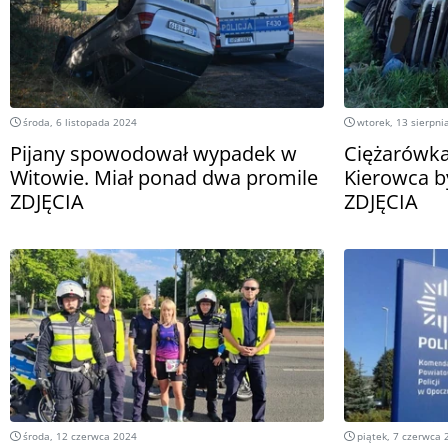
środa, 6 listopada 2024
wtorek, 13 sierpni
Pijany spowodował wypadek w
Ciężarówka
Witowie. Miał ponad dwa promile
Kierowca b
ZDJĘCIA
ZDJĘCIA
środa, 12 czerwca 2024
piątek, 7 czerwca 