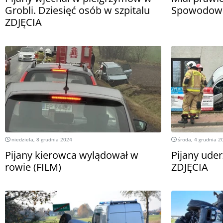
Grobli. Dziesięć osób w szpitalu
Spowodował
ZDJĘCIA
niedziela, 8 grudnia 2024
środa, 4 grudnia 2
Pijany kierowca wylądował w
Pijany uder
rowie (FILM)
ZDJĘCIA