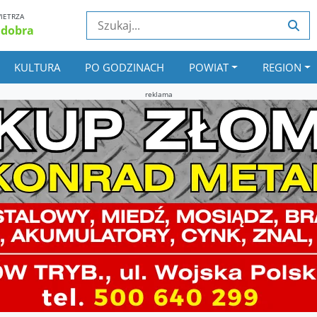
IETRZA
 dobra
KULTURA
PO GODZINACH
POWIAT
REGION
reklama