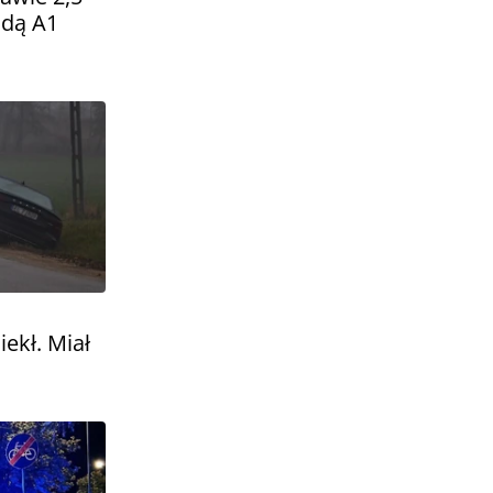
adą A1
iekł. Miał