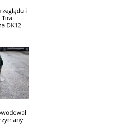
rzeglądu i
 Tira
na DK12
powodował
atrzymany