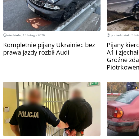
niedziela, 15 lutego 2026
poniedziałek, 9 lu
Kompletnie pijany Ukrainiec bez
Pijany kier
prawa jazdy rozbił Audi
A1 i zjecha
Groźne zda
Piotrkowe