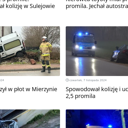
 kolizję w Sulejowie
promila. Jechał autostr
024
czwartek, 7 listopada 2024
zył w płot w Mierzynie
Spowodował kolizję i uc
2,5 promila