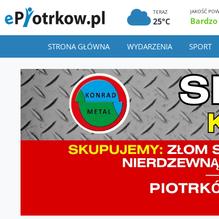
JAKOŚĆ POW
TERAZ
Bardzo
25°C
STRONA GŁÓWNA
WYDARZENIA
SPORT