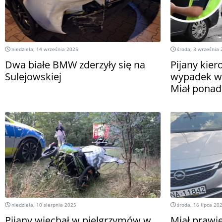
niedziela, 14 września 2025
środa, 3 września
Dwa białe BMW zderzyły się na
Pijany kie
Sulejowskiej
wypadek w
Miał ponad 
niedziela, 10 sierpnia 2025
środa, 16 lipca 20
Pijany wjechał w pielgrzymów w
Miał prawie