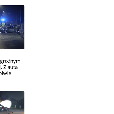
y groźnym
. Z auta
piwie