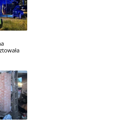
na
ztowała