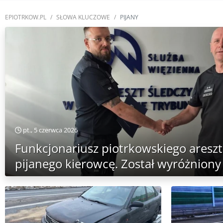
EPIOTRKOW.PL
SŁOWA KLUCZOWE
PIJANY
pt., 5 czerwca 2026
Funkcjonariusz piotrkowskiego areszt
pijanego kierowcę. Został wyróżniony