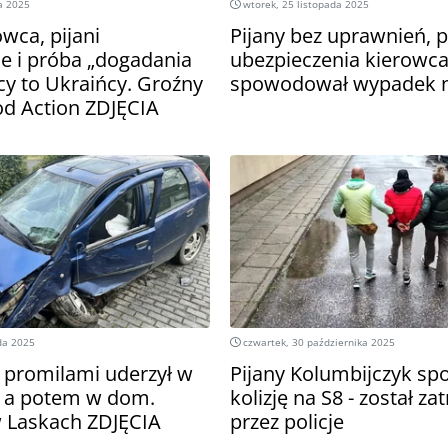
a 2025
wtorek, 25 listopada 2025
owca, pijani
Pijany bez uprawnień, p
e i próba „dogadania
ubezpieczenia kierowca
cy to Ukraińcy. Groźny
spowodował wypadek 
od Action ZDJĘCIA
da 2025
czwartek, 30 października 2025
3 promilami uderzył w
Pijany Kolumbijczyk s
 a potem w dom.
kolizję na S8 - został z
 Laskach ZDJĘCIA
przez policje