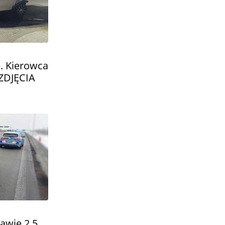
. Kierowca
 ZDJĘCIA
awie 2,5