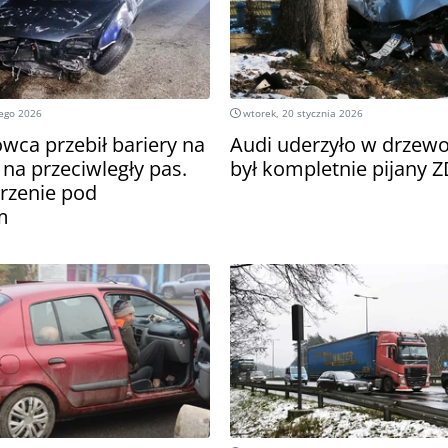
tego 2026
wtorek, 20 stycznia 2026
owca przebił bariery na
Audi uderzyło w drzewo.
ł na przeciwległy pas.
był kompletnie pijany 
rzenie pod
m