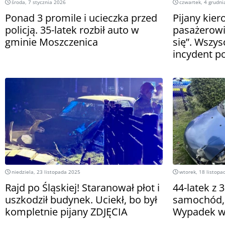
środa, 7 stycznia 2026
czwartek, 4 grudni
Ponad 3 promile i ucieczka przed
Pijany kier
policją. 35-latek rozbił auto w
pasażerowi
gminie Moszczenica
się”. Wszys
incydent p
niedziela, 23 listopada 2025
wtorek, 18 listopa
Rajd po Śląskiej! Staranował płot i
44-latek z 
uszkodził budynek. Uciekł, bo był
samochód,
kompletnie pijany ZDJĘCIA
Wypadek w