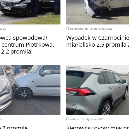
 2025
poniedziałek, 18 sierpnia 2025
rowca spowodował
Wypadek w Czarnocinie
 centrum Piotrkowa.
miał blisko 2,5 promila
2,2 promila!
25
sobota, 18 stycznia 2025
 3 promile.
Kierowca toyoty miał pr