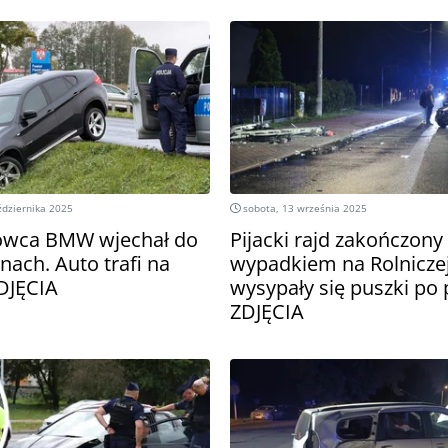
ździernika 2025
sobota, 13 września 2025
rowca BMW wjechał do
Pijacki rajd zakończon
ach. Auto trafi na
wypadkiem na Rolniczej
ZDJĘCIA
wysypały się puszki po 
ZDJĘCIA