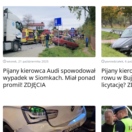
wtorek, 21 października 2025
poniedziałek, 6 pa
Pijany kierowca Audi spowodował
Pijany kie
wypadek w Siomkach. Miał ponad
rowu w Bujn
promil! ZDJĘCIA
licytację? 