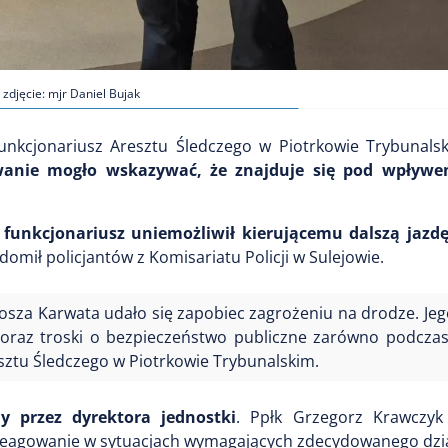
 zdjęcie: mjr Daniel Bujak
unkcjonariusz Aresztu Śledczego w Piotrkowie Trybunals
wanie mogło wskazywać, że znajduje się pod wpływe
,
funkcjonariusz uniemożliwił kierującemu dalszą jazdę
domił policjantów z Komisariatu Policji w Sulejowie.
artosza Karwata udało się zapobiec zagrożeniu na drodze. Je
 oraz troski o bezpieczeństwo publiczne zarówno podczas
resztu Śledczego w Piotrkowie Trybunalskim.
y przez dyrektora jednostki
. Ppłk Grzegorz Krawczyk
reagowanie w sytuacjach wymagających zdecydowanego dzia