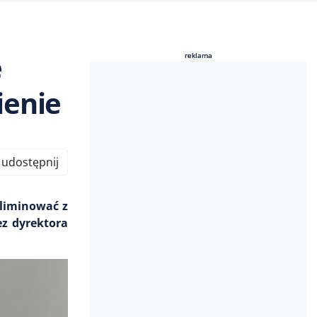
e
reklama
reklama
ienie
udostępnij
eliminować z
ez dyrektora