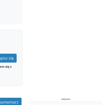
pisz się
em się z
reklama
komentarz