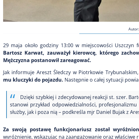
Autor:
29 maja około godziny 13:00 w miejscowości Uszczyn f
Bartosz Karwat, zauważył kierowcę, którego zacho
Mężczyzna postanowił zareagować.
Jak informuje Areszt Śledczy w Piotrkowie Trybunalskim
mu kluczyki do pojazdu.
Następnie o całej sytuacji powia
Dzięki szybkiej i zdecydowanej reakcji st. szer. B
stanowi przykład odpowiedzialności, profesjonalizmu
służby, jak i poza nią – podkreśla mjr Daniel Bujak z A
Za swoją postawę funkcjonariusz został wyróżnion
wyróżnienie, wskazując na zaangażowanie oraz właściwe 