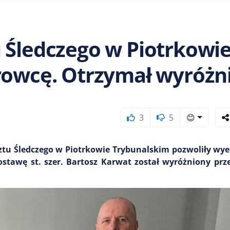
 Śledczego w Piotrkowi
rowcę. Otrzymał wyróżn
3
5
😊
ztu Śledczego w Piotrkowie Trybunalskim pozwoliły wy
stawę st. szer. Bartosz Karwat został wyróżniony prz