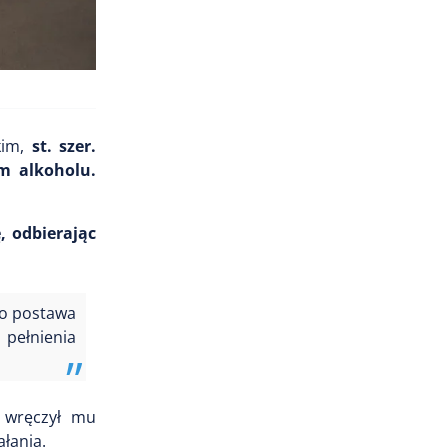
kim,
st. szer.
m alkoholu.
, odbierając
go postawa
 pełnienia
 wręczył mu
łania.