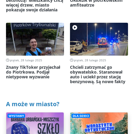
betonozą? Mieszkańcy chcą
OREADA w piotrkowskim
więcej drzew, miasto
amfiteatrze
pokazuje swoje działania
piątek, 28 lutego 2025
piątek, 28 lutego 2025
Znany TikToker przyjechał
Chcieli zatrzymać go
do Piotrkowa. Podjął
obywatelsko. Staranował
nietypowe wyzwanie
auto i uciekł przez stację
benzynową. Są nowe fakty
A może w miasto?
WYSTAWY
DLA DZIECI