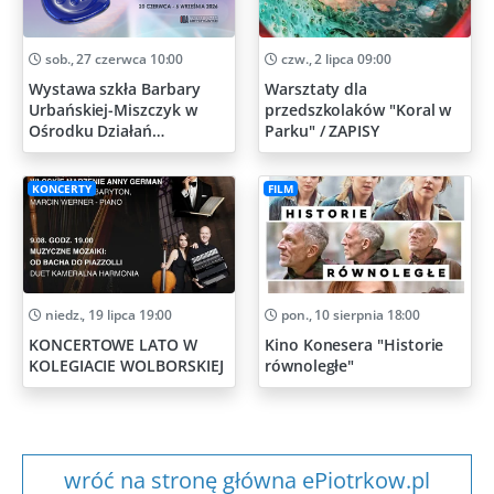
sob., 27 czerwca 10:00
czw., 2 lipca 09:00
Wystawa szkła Barbary
Warsztaty dla
Urbańskiej-Miszczyk w
przedszkolaków "Koral w
Ośrodku Działań
Parku" / ZAPISY
Artystycznych
KONCERTY
FILM
niedz., 19 lipca 19:00
pon., 10 sierpnia 18:00
KONCERTOWE LATO W
Kino Konesera "Historie
KOLEGIACIE WOLBORSKIEJ
równoległe"
wróć na stronę główna ePiotrkow.pl