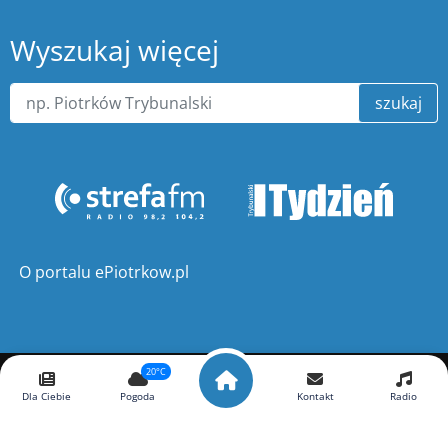
Wyszukaj więcej
szukaj
O portalu ePiotrkow.pl
20°C
Copyright ©
ePiotrkow.pl
. Wszelkie prawa zastrzeżone.
Dla Ciebie
Pogoda
Kontakt
Radio
Wykonanie
xnc.pl