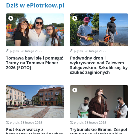
Dziś w ePiotrkow.pl
piątek, 28 lutego 2025
piątek, 28 lutego 2025
Tomawa bawi się i pomaga!
Podwodny dron i
Tłumy na Tomawa Plener
wykrywacze nad Zalewem
2026 [FOTO]
Sulejowskim. Szkolili się, by
szukać zaginionych
piątek, 28 lutego 2025
piątek, 28 lutego 2025
Piotrków walczy z
Trybunalskie Granie. Zespół