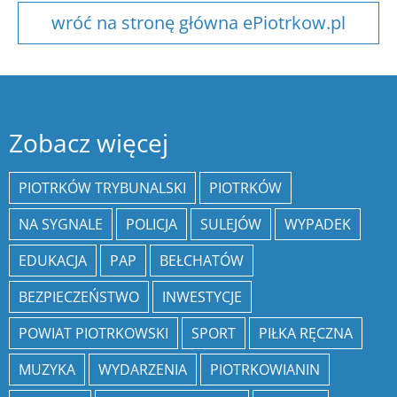
wróć na stronę główna ePiotrkow.pl
Zobacz więcej
PIOTRKÓW TRYBUNALSKI
PIOTRKÓW
NA SYGNALE
POLICJA
SULEJÓW
WYPADEK
EDUKACJA
PAP
BEŁCHATÓW
BEZPIECZEŃSTWO
INWESTYCJE
POWIAT PIOTRKOWSKI
SPORT
PIŁKA RĘCZNA
MUZYKA
WYDARZENIA
PIOTRKOWIANIN