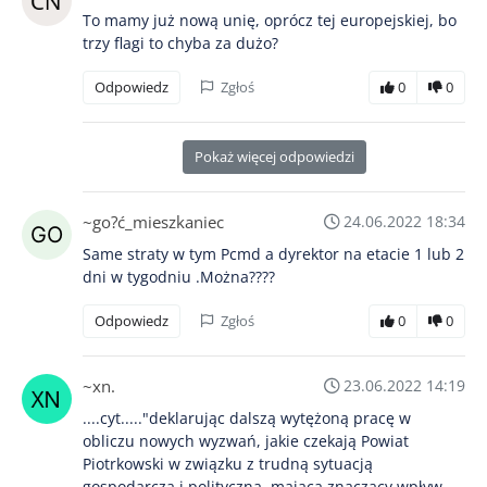
To mamy już nową unię, oprócz tej europejskiej, bo
trzy flagi to chyba za dużo?
Odpowiedz
Zgłoś
0
0
Pokaż więcej odpowiedzi
~go?ć_mieszkaniec
24.06.2022 18:34
Same straty w tym Pcmd a dyrektor na etacie 1 lub 2
dni w tygodniu .Można????
Odpowiedz
Zgłoś
0
0
~xn.
23.06.2022 14:19
....cyt....."deklarując dalszą wytężoną pracę w
obliczu nowych wyzwań, jakie czekają Powiat
Piotrkowski w związku z trudną sytuacją
gospodarczą i polityczną, mającą znaczący wpływ