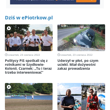
Dziś w ePiotrkow.pl
czwartek, 23 czerwca 2022
czwartek, 23 czerwca 2022
Politycy PiS spotkali się z
Uderzył w płot, po czym
rolnikami w Szydłowie-
uciekł. Miał dożywotni
Kolonii. Czarnek: „Tu i teraz
zakaz prowadzenia
trzeba interweniować”