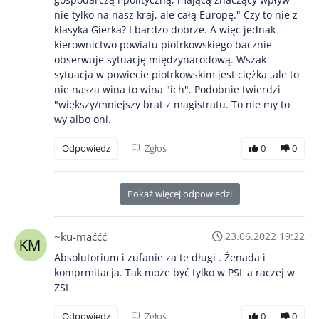
nie tylko na nasz kraj, ale całą Europę." Czy to nie z
klasyka Gierka? I bardzo dobrze. A więc jednak
kierownictwo powiatu piotrkowskiego bacznie
obserwuje sytuację międzynarodową. Wszak
sytuacja w powiecie piotrkowskim jest ciężka ,ale to
nie nasza wina to wina "ich". Podobnie twierdzi
"większy/mniejszy brat z magistratu. To nie my to
wy albo oni.
Odpowiedz
Zgłoś
0
0
Pokaż więcej odpowiedzi
~ku-maććć
23.06.2022 19:22
Absolutorium i zufanie za te długi . Żenada i
komprmitacja. Tak może być tylko w PSL a raczej w
ZSL
Odpowiedz
Zgłoś
0
0