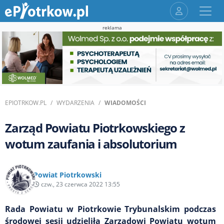
reklama
EPIOTRKOW.PL
WYDARZENIA
WIADOMOŚCI
Zarząd Powiatu Piotrkowskiego z
wotum zaufania i absolutorium
Powiat Piotrkowski
czw., 23 czerwca 2022 13:55
Rada Powiatu w Piotrkowie Trybunalskim podczas
środowej sesji udzieliła Zarządowi Powiatu wotum