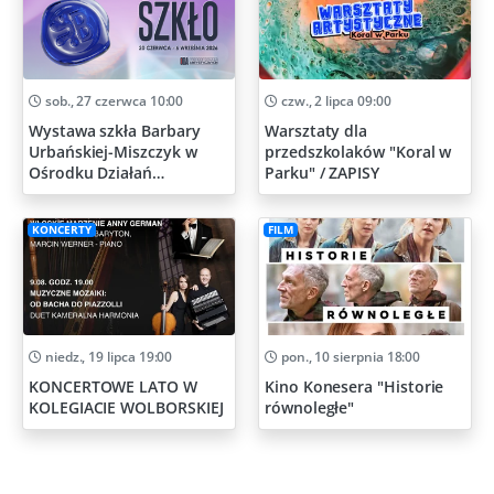
sob., 27 czerwca 10:00
czw., 2 lipca 09:00
Wystawa szkła Barbary
Warsztaty dla
Urbańskiej-Miszczyk w
przedszkolaków "Koral w
Ośrodku Działań
Parku" / ZAPISY
Artystycznych
KONCERTY
FILM
niedz., 19 lipca 19:00
pon., 10 sierpnia 18:00
KONCERTOWE LATO W
Kino Konesera "Historie
KOLEGIACIE WOLBORSKIEJ
równoległe"