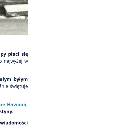
py płaci się
o najwyżej w
całym byłym
śnie świętuje
nie Hawana,
styny.
a wiadomości