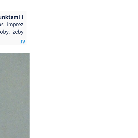
unktami i
as imprez
soby, żeby