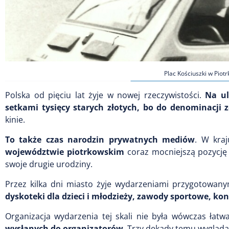
Plac Kościuszki w Piot
Polska od pięciu lat żyje w nowej rzeczywistości.
Na ul
setkami tysięcy starych złotych, bo do denominacji z
kinie.
To także czas narodzin prywatnych mediów
. W kraj
województwie piotrkowskim
coraz mocniejszą pozycj
swoje drugie urodziny.
Przez kilka dni miasto żyje wydarzeniami przygotowany
dyskoteki dla dzieci i młodzieży, zawody sportowe, ko
Organizacja wydarzenia tej skali nie była wówczas łatw
wysłanych do organizatorów
. Trzy dekady temu wyglądał