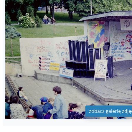
zobacz galerię zdję