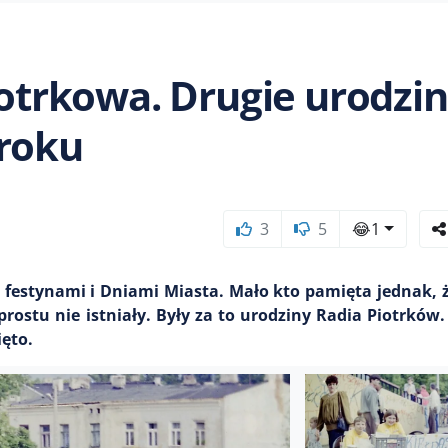
iotrkowa. Drugie urodzi
 roku
3
5
😂
1
, festynami i Dniami Miasta. Mało kto pamięta jednak, ż
rostu nie istniały. Były za to urodziny Radia Piotrków. 
ięto.