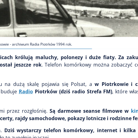
rkowie - archiwum Radia Piotrków 1994 rok.
icach królują maluchy, polonezy i duże fiaty. Za zaku
ostał jeszcze rok
. Telefon komórkowy można zobaczyć c
u na dużą skalę pojawia się Polsat, a
w Piotrkowie i 
ę buduje
Radio
Piotrków (dziś radio Strefa FM)
, które wła
mi przez rozgłośnię.
Są darmowe seanse filmowe w
ki
ncerty, rajdy samochodowe, pokazy lotnicze i rodzinne fe
a.
Dziś wystarczy telefon komórkowy, internet i kilk
o to zupełnie inaczej.