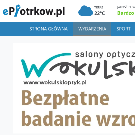
JAKOŚĆ POW
TERAZ
Bardzo
22°C
STRONA GŁÓWNA
WYDARZENIA
SPORT