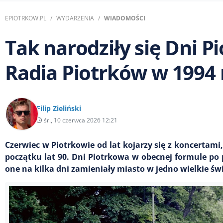
EPIOTRKOW.PL
WYDARZENIA
WIADOMOŚCI
Tak narodziły się Dni P
Radia Piotrków w 1994
Filip Zieliński
śr., 10 czerwca 2026 12:21
Czerwiec w Piotrkowie od lat kojarzy się z koncertami
początku lat 90. Dni Piotrkowa w obecnej formule po p
one na kilka dni zamieniały miasto w jedno wielkie św