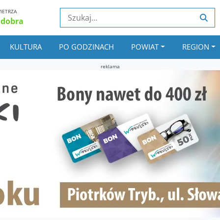
IETRZA
 dobra
KULTURA
PO GODZINACH
POWIAT
REGION
reklama