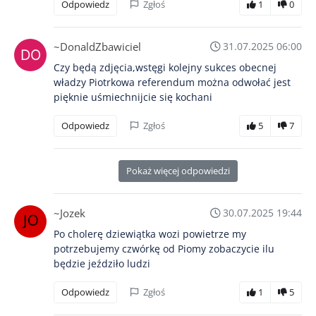
Odpowiedz
Zgłoś
1
0
~DonaldZbawiciel
31.07.2025 06:00
Czy będą zdjęcia,wstęgi kolejny sukces obecnej
władzy Piotrkowa referendum można odwołać jest
pięknie uśmiechnijcie się kochani
Odpowiedz
Zgłoś
5
7
Pokaż więcej odpowiedzi
~Jozek
30.07.2025 19:44
Po cholerę dziewiątka wozi powietrze my
potrzebujemy czwórkę od Piomy zobaczycie ilu
będzie jeździło ludzi
Odpowiedz
Zgłoś
1
5