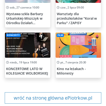
sob., 27 czerwca 10:00
czw., 2 lipca 09:00
Wystawa szkła Barbary
Warsztaty dla
Urbańskiej-Miszczyk w
przedszkolaków "Koral w
Ośrodku Działań
Parku" / ZAPISY
Artystycznych
KONCERTY
FILM
niedz., 19 lipca 19:00
pt., 7 sierpnia 20:30
KONCERTOWE LATO W
Kino na leżakach -
KOLEGIACIE WOLBORSKIEJ
Milionerzy
wróć na stronę główna ePiotrkow.pl