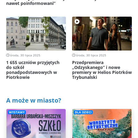
nawet poinformowani”
środa, 30 lipca 2025
środa, 30 lipca 2025
1 655 uczniów przyjętych
Przedpremiera
do szkół
„Odzyskanego” i nowe
ponadpodstawowych w
premiery w Helios Piotrków
Piotrkowie
Trybunalski
A może w miasto?
WYSTAWY
DLA DZIECI