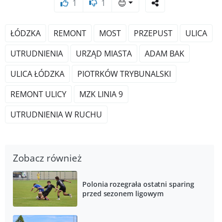
1
1
😊
ŁÓDZKA
REMONT
MOST
PRZEPUST
ULICA
UTRUDNIENIA
URZĄD MIASTA
ADAM BAK
ULICA ŁÓDZKA
PIOTRKÓW TRYBUNALSKI
REMONT ULICY
MZK LINIA 9
UTRUDNIENIA W RUCHU
Zobacz również
Polonia rozegrała ostatni sparing
przed sezonem ligowym