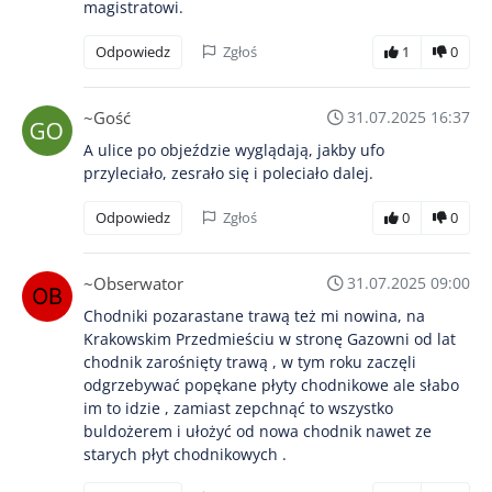
magistratowi.
Odpowiedz
Zgłoś
1
0
~Gość
31.07.2025 16:37
A ulice po objeździe wyglądają, jakby ufo
przyleciało, zesrało się i poleciało dalej.
Odpowiedz
Zgłoś
0
0
~Obserwator
31.07.2025 09:00
Chodniki pozarastane trawą też mi nowina, na
Krakowskim Przedmieściu w stronę Gazowni od lat
chodnik zarośnięty trawą , w tym roku zaczęli
odgrzebywać popękane płyty chodnikowe ale słabo
im to idzie , zamiast zepchnąć to wszystko
buldożerem i ułożyć od nowa chodnik nawet ze
starych płyt chodnikowych .