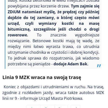
słaby. Kostka betonowa w wielu miejscach została
powybijana przez korzenie drzew.
Tym zajmie się
ZDiUM natomiast myślę, że prędzej czy później
dojdzie do tej zamiany, o której często mówi
urząd, czyli wymiany kostki na masę
bitumiczną, szczególnie jeśli chodzi o drogi
rowerowe.
To znacznie wygodniejsze
rozwiązanie. Betonowe kostki mają tę wadę, że
między nimi łatwo wyrasta trawa, co utrudnia
utrzymanie chodnika w czystości i dobrej kondycji.
To jednak sprawa do rozpatrzenia, jak wiadomo
potrzebne są pieniądze -
dodaje Adam Bak.
Linia 9 MZK wraca na swoją trasę
Koniec z objazdami i utrudnieniami w ruchu. Na trasę,
zgodnie z rozkładem jazdy, wraca także autobus MZK
linii nr 9 - informuje Urząd Miasta Piotrkowa.