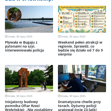
środa, 30 lipca 2025
środa, 30 lipca 2025
Pływała w Bugaju z
Weekend pełen atrakcji w
pytonami na szyi.
regionie. Sprawdź, co
Interweniowała policja
będzie się działo od 7 do 9
sierpnia
środa, 30 lipca 2025
środa, 30 lipca 2025
Inicjatorzy budowy
Dramatyczne chwile przy
pomnika Ofiar Rzezi
torach. Dyżurny policji
Wołyńskiej: „Nie zostaliśmy
uratował życie 23-latki