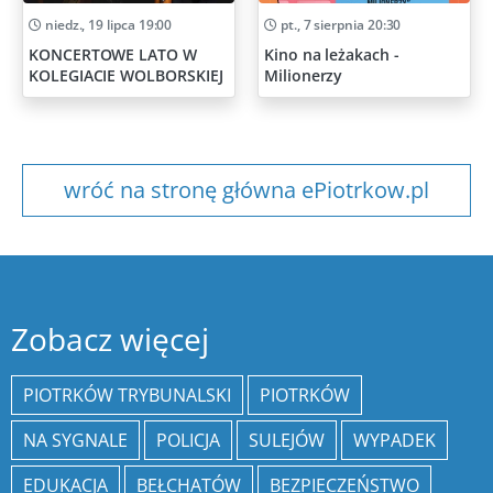
niedz., 19 lipca 19:00
pt., 7 sierpnia 20:30
KONCERTOWE LATO W
Kino na leżakach -
KOLEGIACIE WOLBORSKIEJ
Milionerzy
wróć na stronę główna ePiotrkow.pl
Zobacz więcej
PIOTRKÓW TRYBUNALSKI
PIOTRKÓW
NA SYGNALE
POLICJA
SULEJÓW
WYPADEK
EDUKACJA
BEŁCHATÓW
BEZPIECZEŃSTWO