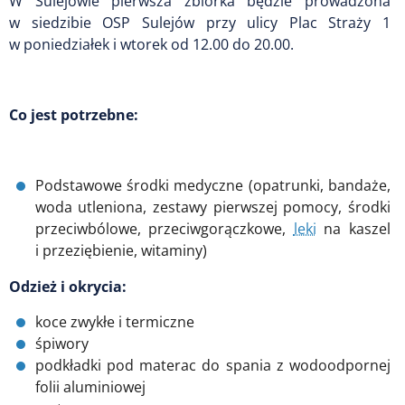
W Sulejowie pierwsza zbiórka będzie prowadzona
w siedzibie OSP Sulejów przy ulicy Plac Straży 1
w poniedziałek i wtorek od 12.00 do 20.00.
Co jest potrzebne:
Podstawowe środki medyczne (opatrunki, bandaże,
woda utleniona, zestawy pierwszej pomocy, środki
przeciwbólowe, przeciwgorączkowe,
leki
na kaszel
i przeziębienie, witaminy)
Odzież i okrycia:
koce zwykłe i termiczne
śpiwory
podkładki pod materac do spania z wodoodpornej
folii aluminiowej