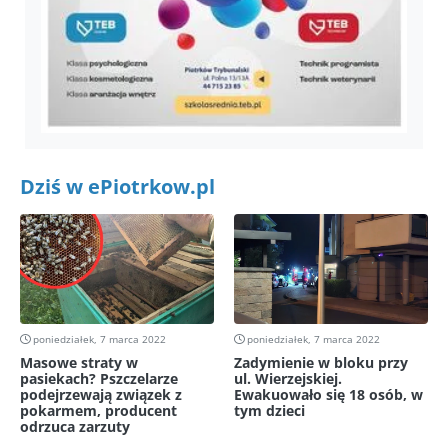
Dziś w ePiotrkow.pl
poniedziałek, 7 marca 2022
poniedziałek, 7 marca 2022
Masowe straty w
Zadymienie w bloku przy
pasiekach? Pszczelarze
ul. Wierzejskiej.
podejrzewają związek z
Ewakuowało się 18 osób, w
pokarmem, producent
tym dzieci
odrzuca zarzuty