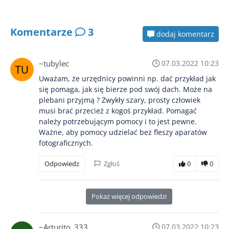
Komentarze
3
dodaj komentarz
~tubylec
07.03.2022 10:23
Uważam, że urzędnicy powinni np. dać przykład jak
się pomaga, jak się bierze pod swój dach. Może na
plebani przyjmą ? Zwykły szary, prosty człowiek
musi brać przecież z kogoś przykład. Pomagać
należy potrzebującym pomocy i to jest pewne.
Ważne, aby pomocy udzielać bez fleszy aparatów
fotograficznych.
Odpowiedz
Zgłoś
0
0
Pokaż więcej odpowiedzi
~Arturito_333
07.03.2022 10:23