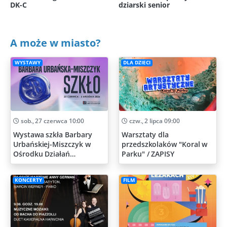
DK-C
dziarski senior
A może w miasto?
WYSTAWY
DLA DZIECI
sob., 27 czerwca 10:00
czw., 2 lipca 09:00
Wystawa szkła Barbary
Warsztaty dla
Urbańskiej-Miszczyk w
przedszkolaków "Koral w
Ośrodku Działań
Parku" / ZAPISY
Artystycznych
KONCERTY
FILM