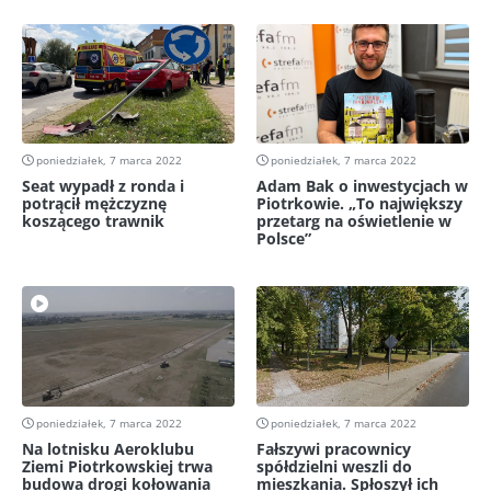
poniedziałek, 7 marca 2022
poniedziałek, 7 marca 2022
Seat wypadł z ronda i
Adam Bak o inwestycjach w
potrącił mężczyznę
Piotrkowie. „To największy
koszącego trawnik
przetarg na oświetlenie w
Polsce”
poniedziałek, 7 marca 2022
poniedziałek, 7 marca 2022
Na lotnisku Aeroklubu
Fałszywi pracownicy
Ziemi Piotrkowskiej trwa
spółdzielni weszli do
budowa drogi kołowania
mieszkania. Spłoszył ich