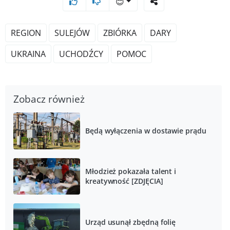
😊
REGION
SULEJÓW
ZBIÓRKA
DARY
UKRAINA
UCHODŹCY
POMOC
Zobacz również
Będą wyłączenia w dostawie prądu
Młodzież pokazała talent i
kreatywność [ZDJĘCIA]
Urząd usunął zbędną folię