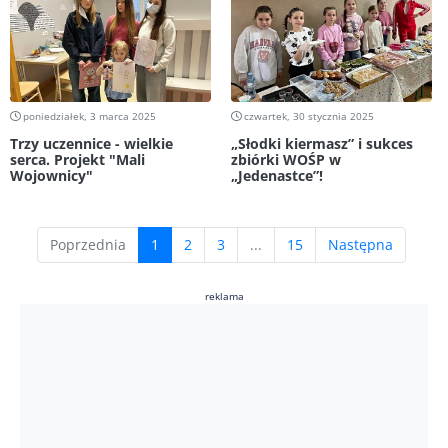
poniedziałek, 3 marca 2025
czwartek, 30 stycznia 2025
Trzy uczennice - wielkie
„Słodki kiermasz” i sukces
serca. Projekt "Mali
zbiórki WOŚP w
Wojownicy"
„Jedenastce”!
(current)
Poprzednia
1
2
3
...
15
Następna
reklama