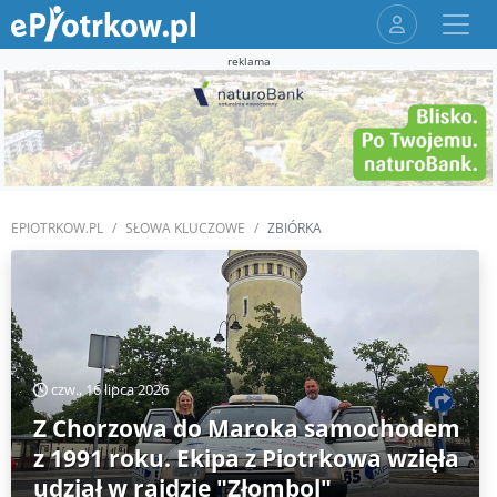
reklama
EPIOTRKOW.PL
SŁOWA KLUCZOWE
ZBIÓRKA
czw., 16 lipca 2026
Z Chorzowa do Maroka samochodem
z 1991 roku. Ekipa z Piotrkowa wzięła
udział w rajdzie "Złombol"