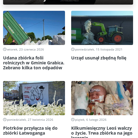
wtorek, 23 czerwca 2026
poniedziałek, 15 listopada 2021
Udana zbiórka folii
Urząd usunął zbędną folię
rolniczych w Gminie Grabica.
Zebrano kilka ton odpadów
poniedziałek, 27 kwietnia 2026
piątek, 6 lutego 2026
Piotrków przyłącza się do
Kilkumiesięczny Leoś walczy
zbiórki Łatwoganga
o życie. Trwa zbiórka na jego
leczenie