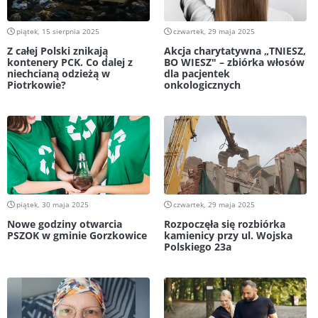
piątek, 15 sierpnia 2025
czwartek, 29 maja 2025
Z całej Polski znikają
Akcja charytatywna „TNIESZ,
kontenery PCK. Co dalej z
BO WIESZ" – zbiórka włosów
niechcianą odzieżą w
dla pacjentek
Piotrkowie?
onkologicznych
piątek, 30 maja 2025
czwartek, 29 maja 2025
Nowe godziny otwarcia
Rozpoczęła się rozbiórka
PSZOK w gminie Gorzkowice
kamienicy przy ul. Wojska
Polskiego 23a