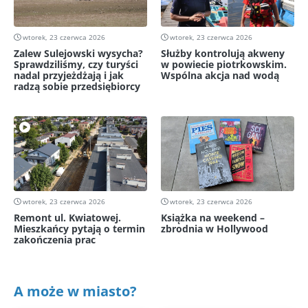
wtorek, 23 czerwca 2026
wtorek, 23 czerwca 2026
Zalew Sulejowski wysycha?
Służby kontrolują akweny
Sprawdziliśmy, czy turyści
w powiecie piotrkowskim.
nadal przyjeżdżają i jak
Wspólna akcja nad wodą
radzą sobie przedsiębiorcy
wtorek, 23 czerwca 2026
wtorek, 23 czerwca 2026
Remont ul. Kwiatowej.
Książka na weekend –
Mieszkańcy pytają o termin
zbrodnia w Hollywood
zakończenia prac
A może w miasto?