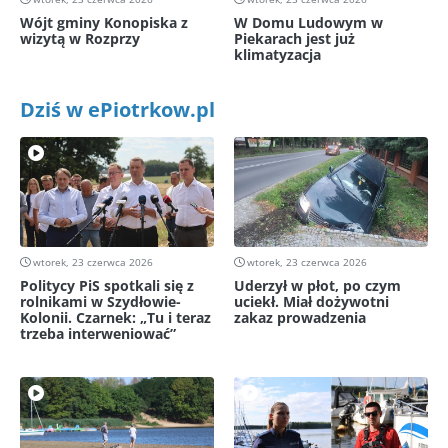
Wójt gminy Konopiska z
W Domu Ludowym w
wizytą w Rozprzy
Piekarach jest już
klimatyzacja
Dziś w ePiotrkow.pl
wtorek, 23 czerwca 2026
wtorek, 23 czerwca 2026
Politycy PiS spotkali się z
Uderzył w płot, po czym
rolnikami w Szydłowie-
uciekł. Miał dożywotni
Kolonii. Czarnek: „Tu i teraz
zakaz prowadzenia
trzeba interweniować”