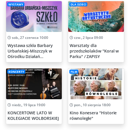
WYSTAWY
DLA DZIECI
sob., 27 czerwca 10:00
czw., 2 lipca 09:00
Wystawa szkła Barbary
Warsztaty dla
Urbańskiej-Miszczyk w
przedszkolaków "Koral w
Ośrodku Działań
Parku" / ZAPISY
Artystycznych
KONCERTY
FILM
niedz., 19 lipca 19:00
pon., 10 sierpnia 18:00
KONCERTOWE LATO W
Kino Konesera "Historie
KOLEGIACIE WOLBORSKIEJ
równoległe"