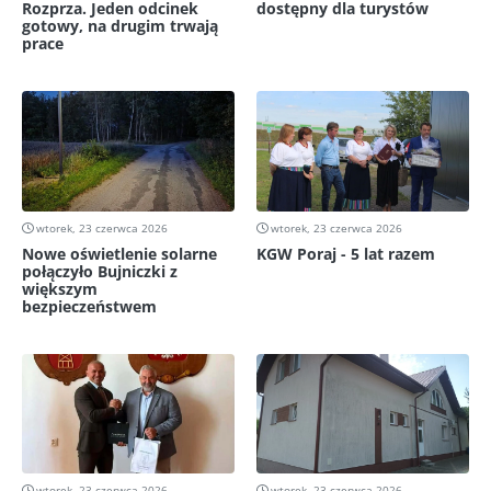
Rozprza. Jeden odcinek
dostępny dla turystów
gotowy, na drugim trwają
prace
wtorek, 23 czerwca 2026
wtorek, 23 czerwca 2026
Nowe oświetlenie solarne
KGW Poraj - 5 lat razem
połączyło Bujniczki z
większym
bezpieczeństwem
wtorek, 23 czerwca 2026
wtorek, 23 czerwca 2026